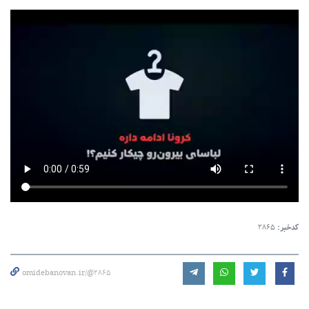
کدخبر:
2865
omidebanovan.ir/@2865