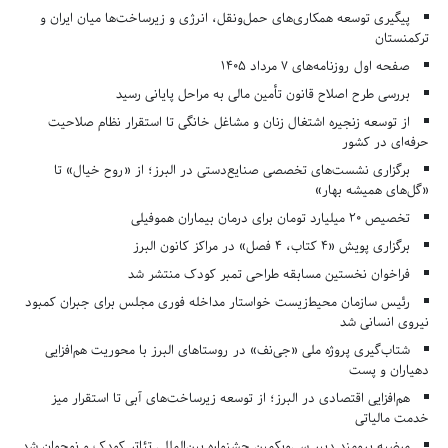
پیگیری توسعه همکاری‌های حمل‌ونقل، انرژی و زیرساخت‌ها میان ایران و
ترکمنستان
صفحه اول روزنامه‌های 7 مرداد 1405
بررسی طرح اصلاح قانون تأمین مالی به مراحل پایانی رسید
از توسعه زنجیره اشتغال زنان و مشاغل خانگی تا استقرار نظام صلاحیت
حرفه‌ای در کشور
برگزاری نشست‌های تخصصی صنایع‌دستی در البرز؛ از «روح خیال» تا
«گل‌های همیشه بهار»
تخصیص ۲۰ میلیارد تومان برای درمان بیماران هموفیلی
برگزاری پویش «۴ کتاب، ۴ فصل» در مراکز کانون البرز
فراخوان نخستین مسابقه طراحی تمبر کودک منتشر شد
رئیس سازمان محیط‌زیست خواستار مداخله فوری مجلس برای جبران کمبود
نیروی انسانی شد
شتاب‌گیری پروژه ملی «جی‌نف» در روستاهای البرز با محوریت هم‌افزایی
دهیاران و پست
هم‌افزایی اقتصادی در البرز؛ از توسعه زیرساخت‌های آبی تا استقرار میز
خدمت مالیاتی
مرضیه برومند دبیر سی‌ویکمین جشنواره بین‌المللی تئاتر کودک و نوجوان شد