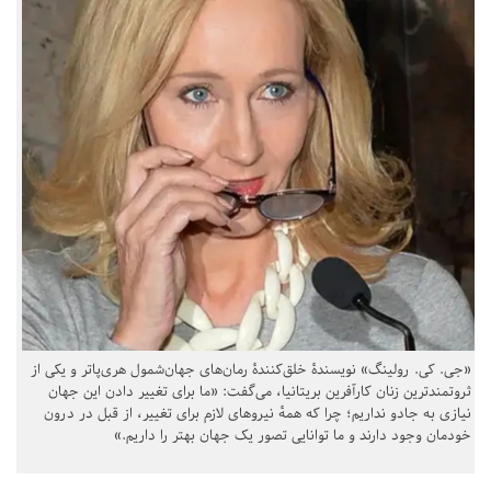
«جی. کی. رولینگ» نویسندهٔ خلق‌کنندهٔ رمان‌های جهان‌شمول هری‌پاتر و یکی از
ثروتمندترین زنان کارآفرین بریتانیا، می‌گفت: «ما برای تغییر دادن این جهان
نیازی به جادو نداریم؛ چرا که همهٔ نیروهای لازم برای تغییر، از قبل در درون
خودمان وجود دارند و ما توانایی تصور یک جهان بهتر را داریم.»