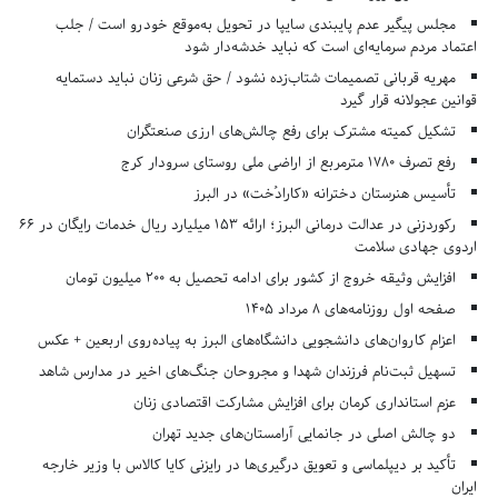
مجلس پیگیر عدم پایبندی سایپا در تحویل به‌موقع خودرو است / جلب
اعتماد مردم سرمایه‌ای است که نباید خدشه‌دار شود
مهریه قربانی تصمیمات شتاب‌زده نشود / حق شرعی زنان نباید دستمایه
قوانین عجولانه قرار گیرد
تشکیل کمیته مشترک برای رفع چالش‌های ارزی صنعتگران
رفع تصرف ۱۷۸۰ مترمربع از اراضی ملی روستای سرودار کرج
تأسیس هنرستان دخترانه «کارادُخت» در البرز
رکوردزنی در عدالت درمانی البرز؛ ارائه ۱۵۳ میلیارد ریال خدمات رایگان در ۶۶
اردوی جهادی سلامت
افزایش وثیقه خروج از کشور برای ادامه تحصیل به ۲۰۰ میلیون تومان
صفحه اول روزنامه‌های 8 مرداد 1405
اعزام کاروان‌های دانشجویی دانشگاه‌های البرز به پیاده‌روی اربعین + عکس
تسهیل ثبت‌نام فرزندان شهدا و مجروحان جنگ‌های اخیر در مدارس شاهد
عزم استانداری کرمان برای افزایش مشارکت اقتصادی زنان
دو چالش اصلی در جانمایی آرامستان‌های جدید تهران
تأکید بر دیپلماسی و تعویق درگیری‌ها در رایزنی کایا کالاس با وزیر خارجه
ایران