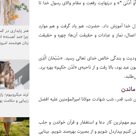
قَوْسَیْنِ أَوْ أَدْنَىٰ *» و درنهایت رفعت و مقام والای رسول خدا تا
رسول خدا آموزش داد. حضرت، هم یاد گرفت و هم موارد
هنر پایداری در کم
اعمال، نماز و عبادات و حقیقت آن‌ها؛ چهره و حقیقت
چرا «مد آهسته» ا
زنان هوشمند امرو
ت و بندگی خالص خدای تعالی رسید. «سُبْحَانَ الَّذِی
ن عبد بود، بالا رفت و از ناحیه‌ی «لَدُن حَکیِم» بهره برد.
طلبد.
ماندن
ترند میکروبیوم؛ را
ب قدر، شب شهادت مولانا امیرالمؤمنین علیه افضل
زیبایی و سلامت پ
 مهم‌ترین کار دعا و استغفار و قرآن خواندن و جلب
کنیم بیداردل شویم و از بصیرت بهره‌مند شویم. بینایی‌