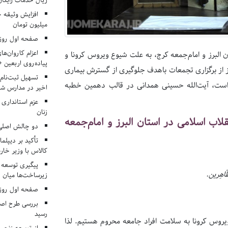
ریال خدمات رایگان در ۶۶ اردوی جها
میلیون تومان
صفحه اول روزنامه‌های 
اعزام کاروان‌ها
ان البرز و امام‌جمعه کرج، به علت شیوع ویروس کرونا و
پیاده‌روی اربعین 
ز از برگزاری تجمعات باهدف جلوگیری از گسترش بیماری
تسهیل ثبت‌نام
است، آیت‌الله حسینی همدانی در قالب دهمین خطبه
اخیر در مدارس شا
عزم استانداری
زنان
ب اسلامی در استان البرز و امام‌جمعه
دو چالش اصلی 
تأکید بر دیپلما
کالاس با وزیر خارج
پیگیری توسعه 
لطّاهِرین.
زیرساخت‌ها میان ا
صفحه اول روزنامه‌های 
بررسی طرح اصلا
رسید
یروس کرونا به سلامت افراد جامعه محروم هستیم. لذا