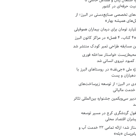
ه اشتغال زنان و مشاغل خانگی تا
حیت حرفه‌ای در کشور
های تخصصی صنایع‌دستی در البرز؛ از
ل‌های همیشه بهار»
لبرز
ن مسابقه طراحی تمبر کودک منتشر شد
حیط‌زیست خواستار مداخله فوری
کمبود نیروی انسانی شد
ه ملی «جی‌نف» در روستاهای البرز با
دهیاران و پست
ادی در البرز؛ از توسعه زیرساخت‌های
 خدمت مالیاتی
بیر سی‌ویکمین جشنواره بین‌المللی تئاتر
د
فول گردشگری کرج در مسیر توسعه
پیشران اقتصاد محلی
آبفای البرز پیشتاز شد؛ ارائه تمامی ۲۲ خدمت آب و
ام‌رسان «بله»