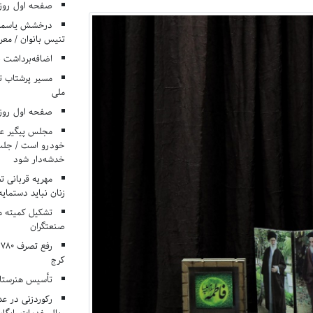
صفحه اول روزنامه‌های 
درخشش یاسمن ی
تنیس بانوان / معرف
اضافه‌برداشت 
مسیر پرشتاب ت
ملی
صفحه اول روزنامه‌های 
مجلس پیگیر عدم
خودرو است / جلب ا
خدشه‌دار شود
مهریه قربانی 
زنان نباید دستمایه
تشکیل کمیته م
صنعتگران
کرج
تأسیس هنرستان