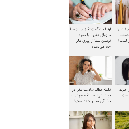
د لباس؛
ارتباط شگفت‌انگیز دست‌خط
نتخاب
با زوال عقل؛ آیا نحوه
ز است؟
نوشتن شما از پیری مغز
خبر می‌دهد؟
ز جدید
نقطه عطف سلامت مغز در
وست
میانسالی؛ چرا نگاه جهان به
یائسگی تغییر کرده است؟