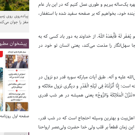
ره یک‌ساله ببریم و طوری عمل کنیم که در این بار عام
ینده خود، بخواهیم که بر صفحه سفید شده با استغفار،
پیاده‌روی روی زمین
مغز را جوان می‌کند
ُغفَر لَهُ فَأَبعَدَهُ اللّهُ. از خداوند به دور باد کسى که به
پیشخوان مطبو
 سهل‌انگار را مذمت می‌کند، یعنی انسان تو خود در
لله علیه و آله. طبق آیات مبارکه سوره قدر دو نزول در
َنْزَلْنَاهُ فِی لَیْلَهِ الْقَدْرِ و دیگری نزول ملائکه و
َلُ الْمَلَائِکَهُ وَالرُّوحُ» یعنی همیشه در هر شب قدری
صفحه اول روزنامه‌های 14 مرداد 1405
صفحه اول روزنامه‌های 14 مردا
تب اهل‌بیت و بهترین وسیله احتجاج است که در شب قدر،
 این زمان قطعاً بر قلب ولی خدا حضرت ولی‌عصر ارواحنا