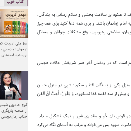
کتاب خوب
ا علا‌وه بر سلا‌مت بخشی و سلا‌م رسانی به بندگان،
 امام زمانمان باشد. و برای همه دعا کنید برای همه‌چیز
لایمان، سلامتی رهبرمون، رفع مشکلات جوانان و مسائل
روز ملی ادبیات ک
نوجوان؛ یادمانی بر
نویسنده قصه‌های 
سلام است که در رمضان آخر عمر شریفش حالات عجیبى
نزل یکى از بستگان افطار مى‏کرد؛ شبى در منزل حسن
ز سه لقمه غذا نمى‏خورد، وَ یَقُولُ: اُحِبُّ اَنْ اَلْقِىَ
کوچ جادویی شبنم 
از صحنه بازیگری ب
و قرص نان جُو و مقدارى شیر و نمک تشکیل مى‏داد.
جذاب رمان‌نویسی
رت سوره یس مى‌‏خواند و مرتب به آسمان نگاه مى‏‌کرد