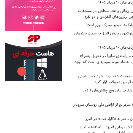
11 مرداد 1405
زدانی و هانا سلطانی در مسابقات
ی برترین‌های انفرادی و دو نفره
بانک‌ها موتور محرک تورم است
کواندوی بانوان البرز به سمت سکوهای
10 مرداد 1405
 پایبندی سایپا در تحویل به‌موقع
عتماد مردم سرمایه‌ای است که نباید
تصمیمات شتاب‌زده نشود / حق شرعی
 قوانین عجولانه قرار گیرد
شترک برای رفع چالش‌های ارزی
رفع تصرف ۱۷۸۰ مترمربع از اراضی ملی روستای سرودار
 دخترانه «کارادُخت» در البرز
رکوردزنی در عدالت درمانی البرز؛ ارائه ۱۵۳ میلیارد