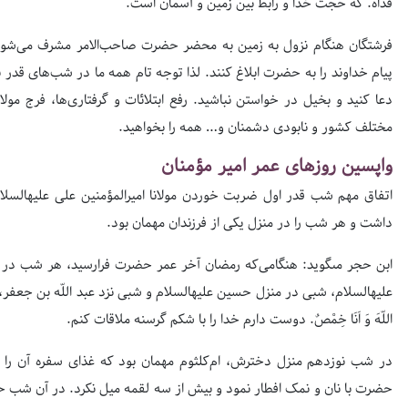
فداه. که حجت خدا و رابط بین زمین و آسمان است.
فرشتگان هنگام نزول به زمین به محضر حضرت صاحب‌الا‌مر مشرف می‌شوند ت
پیام خداوند را به حضرت ابلا‌غ کنند. لذا توجه تام همه ما در شب‌های قدر به
دعا کنید و بخیل در خواستن نباشید. رفع ابتلائات و گرفتاری‌ها، فرج مو
مختلف کشور و نابودی دشمنان و… همه را بخواهید.
واپسین روزهای عمر امیر مؤمنان
اتفاق مهم شب قدر اول ضربت خوردن مولانا امیرالمؤمنین على علیه‏ال
داشت و هر شب را در منزل یکی از فرزندان مهمان بود.
ابن حجر مى‏گوید: هنگامی‌که رمضان آخر عمر حضرت فرارسید، هر شب در م
علیه‏السلام، شبى در منزل حسین علیه‏السلام و شبى نزد عبد اللّه بن جعفر، و بیش ا
اللّهَ وَ اَنَا خِمْصٌ. دوست دارم خدا را با شکم گرسنه ملاقات کنم.
در شب نوزدهم منزل دخترش، ام‌کلثوم مهمان بود که غذاى سفره آن را د
حضرت با نان ‌و نمک افطار نمود و بیش از سه لقمه میل نکرد. در آن شب حض