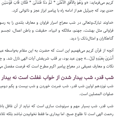
کریم می‌فرماید: «و وَهُوَ بِالْأُفُقِ الْأَعْلَىٰ * ثُمَّ دَنَا فَتَدَلَّىٰ * فَکَانَ قَابَ 
حدی بود که جبرئیل هم از ادامه راه با پیامبر ابراز عجز و ناتوانی کرد.
خداوند تبارک‌وتعالی در شب معراج اسرار فراوان و معارف بلندی را به 
فراوانی مثل بهشت، جهنم، ملائکه و انبیاء، حقیقت و باطن اعمال، تجسم 
گناهکاران و امثال‌ذلک را دید.
آنچه از قرآن کریم می‌فهمیم این است که حضرت به این مقام به‌واسطه عبودی
أَسْرَىٰ بِعَبْدِهِ لَیْلً…» چون عبد بود، بر قلب شریفش آیات الهی نازل شد. و چو
نکات و معارف عمیقی در معراج پیامبر اکرم مطرح است که فرصت مفصل می‌
شب قدر، شب بیدار شدن از خواب غفلت است نه بیدار 
شب نوزدهم اولین شب قدر، شب ضربت خوردن و شب بیست و یکم دومین ش
صلوات المصلین است.
شب قدر، شب بسیار مهم و سرنوشت سازی است که نباید از آن غافل باشیم
رحمت الهی است تا طلوع صبح. اما بیداری ما فقط نخوابیدن نباشد بلکه تلاش 