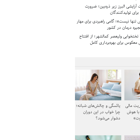
رایشی البرز زیر ذره‌بین؛ ضرورت
 برای تولیدکنندگان
تنها نیست»؛ گامی راهبردی برای مهار
جیره درمان در کشور
بیمارستان ۱۳۵ تختخوابی ولیعصر کمالشهر؛ از افتتاح
معکوس برای بهره‌برداری کامل
یت مالی
یائسگی و چالش‌های شبانه؛
 با هوش
چرا خواب در این دوران
وت»
دشوار می‌شود؟