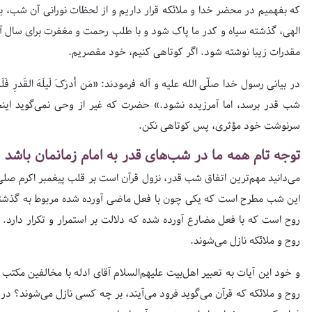
که بفهمیم در محضر خدا و ملائکه قرار داریم و از لحظات نورانی آن شب، به
الهی، گذشته سیاه و کدر ما پاک شود و با طلب رحمت و مغفرت برای سال آ
مقدرات زیبا نوشته شود. اگر کوتاهی کنیم، خود مقصریم.
در بیانی رسول خدا صلّی الله علیه و آله فرمودند: «مَن أدرَکَ لَیلَهَ القَدرِ فَلَم ی
شب قدر برسد، اما آمرزیده نشود.» حضرت که غیر از وحی نمی‌گوید اینجا
سرنوشت خود مؤثری، پس کوتاهی نکن.
توجه تام همه ما در شب‌های قدر به امام زمانمان باشد
می‌دانید مهم‌ترین اتفاق شب قدر، نزول قرآن است بر قلب پیغمبر اکرم صلی‌ا
این شب مطرح است که یکی چون با فعل ماضی آورده شده مربوط به گذشته است: إِنَّا أ
روح است که با فعل مضارع آورده شده که دلالت بر استمرار و تکرار دارد. «تَنَزّ
روح و ملائکه نازل می‌شوند.
صفحه اول روزنامه‌های 14 مرداد 1405
و خود این آیات به تعبیر اهل‌بیت علیهم‌السلام آقای ادله با مخالفین مک
روح و ملائکه که قرآن می‌گوید فرود می‌آیند، بر چه کسی نازل می‌شوند؟ در