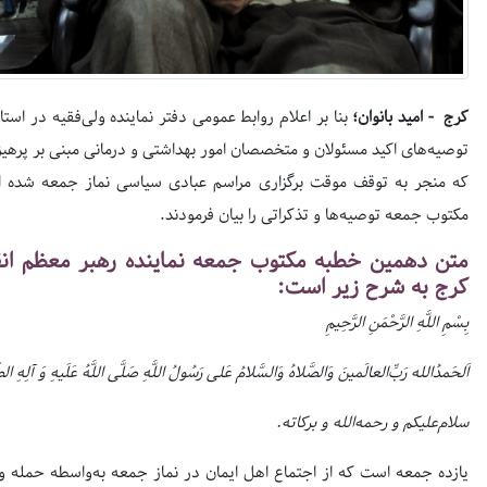
کرج - امید بانوان؛
بنا بر اعلام روابط عمومی دفتر نماینده ولی‌فقیه در است
توصیه‌های اکید مسئولان و متخصصان امور بهداشتی و درمانی مبنی بر پرهی
که منجر به توقف موقت برگزاری مراسم عبادی سیاسی نماز جمعه شده 
مکتوب جمعه توصیه‌ها و تذکراتی را بیان فرمودند.
متن دهمین خطبه مکتوب جمعه نماینده رهبر معظم انقلا
کرج به شرح زیر است:
بِسْمِ اللَّهِ الرَّحْمَنِ الرَّحِیمِ
اَلحَمدُالله رَبِّ‌العالَمینَ وَالصَّلاهُ وَالسَّلامُ عَلی رَسُولُ اللَّهِ صَلَّی اللَّهُ عَلَیهِ وَ آلِهِ ا
سلام‌علیکم و رحمه‌الله و برکاته.
یازده جمعه است که از اجتماع اهل ایمان در نماز جمعه به‌واسطه حمله و