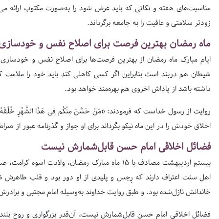
مناسبت‌های هفته و نکاتی که باید عرض شود را به‌صورت مکتوب ارائه می‌
زودتر سلامتی و عافیت را به جامعه برگرداند.
ماه رمضان بهترین فرصت برای اصلاح نفس و خودسازی
ایام مبارک ماه رمضان از بهترین فرصت‌ها برای اصلاح نفس و خودسازی 
شیطان هم دربند است بنابراین اگر کسی کاهلی کند باید خود را ملامت کند
داشته باشد از پاداش اخروی هم بهره‌مند خواهد بود.
روایت از رسول خداست که فرمودند: «مَنْ حَسَّنَ مِنْکُم فِی هَذَا الشَّهْرِ خُلُقَهُ کَانَ لَه
اخلاق خودش را در این ماه نیکو بگرداند برای او جواز و گذرنامه عبور از صرا
فضائل اخلاقی امام حسن قابل‌شمارش نیست
بیستم اردیبهشت مصادف با ۱۵ ماه مبارک رمضان، ولادت 
اهل سنت اعتراف دارند که رِجس و پلیدی از او دور بود و قلب طاهرش ظر
خاندانش نازل‌شده بود. و طبق روایت خداوند به‌وسیله امام مجتبى و برادر
فضائل اخلاقی امام حسن قابل‌شمارش نیست، آن‌قدر بزرگواری و روح بلن