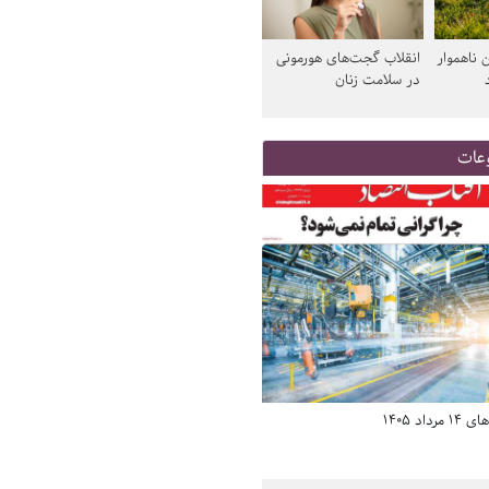
 ناهموار
انقلاب گجت‌های هورمونی
در سلامت زنان
عات
د 1405
صفحه اول روزنامه‌های 14 مرداد 1405