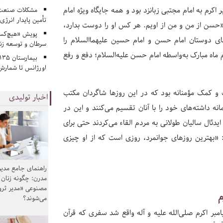
اکرم به امام مجتبی زبانزد بود و همه جایگاه ویژه امام
مشکلات صنعت آ
تأمین پایدار انرژی
 «حسن از من و من از اویم. هر کس او را دوست بدارد،
پویش «هیچ‌کس 
 دوستان امام حسن و امام حسین علیهماالسلام را
سرطان و توسعه زن
م ماه مبارک به‌واسطه امام حسن علیه‌السلام؛ دفع و رفع
اورژانس تا شمارش 
و کمک مؤمنانه بود که در این روزها شاگردان مکتب
اخبار تولیدی
نه داشته‌های خود را با آنان تقسیم می‌کنند و این در
ئال سالیان طولانی به مردم القاء می‌کردند حتی برای
د: «بهترین روزهاى جوانمرد، روزى است که از او چیزى
راهنمای جامع مدیر
مدرن: چگونه زنان
مصنوعی «مدیر ثر
م
می‌شوند؟
هم معراج پیامبر اکرم صلی‌الله علیه و آله واقع شد سفری که قرآن