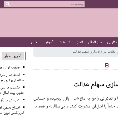
 فناوری
بین الملل
البرز
یادداشت
گزارش
عکس
انقلاب در آزادسازی سهام عدالت
آخرین اخبار
صفحه اول روزنامه‌های 
استفاده از ظر
استانداری البرز ب
دسازی سهام عدالت
نشست بررسی م
حقوق بیت‌المال در
و تذکراتی راجع به داغ شدن بازار پیچیده و حساس
کدپستی جایگزی
حتماً با اهل‌فن مشورت کنند و بی‌مطالعه و فقط به
افتتاح رسمی آم
البرز/گامی نوین در