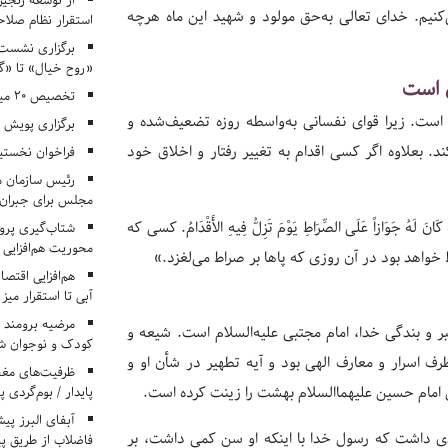
از توسعه زنجیر
کنیم. خدای تعالی به‌حق مولود و شهید این ماه هرچه
استقرار نظام صلا
برگزاری نشست‌
«روح خیال» تا «گ
 است
تخصیص ۲۰ میلیارد تومان برای درمان بیماران هموفیلی
است. زیرا قوای نفسانی به‌واسطه روزه تضعیف‌شده و
برگزاری پویش «۴ کتاب، ۴ فصل» در مراکز کانون ا
. بعلاوه اگر کسی اقدام به تغییر رفتار و اخلاق خود
فراخوان نخستی
رئیس سازمان م
مجلس برای جبران 
ُ جَوَازاً عَلَى الصِّرَاطِ یَوْمَ تَزِلُّ فِیهِ الأَقْدَامُ. کسی که
شتاب‌گیری پروژ
محوریت هم‌افزایی 
ط خواهد بود در آن روزی که پاها بر صراط می‌لغزد.»
هم‌افزایی اقتص
آبی تا استقرار میز
مرضیه برومند د
اسوه کرامت، صبر و بندگی خدا، امام مجتبی علیه‌السلام است.‏ شیعه و
کودک و نوجوان ش
ف اسرار و معارف الهی بود و آیه تطهیر در شأن او و
ظرفیت‌های مغ
ش امام حسین علیهماالسلام بهشت را زینت کرده است.
پایدار / بوم‌گردی 
دی داشت که رسول خدا با اینکه او سن کمی داشت، بر
فاضلاب از طریق پی