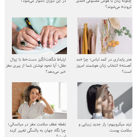
چگونه زنان با هوش مصنوعی «مدیر
در این دوران دشوار می‌شود؟
ثروت» می‌شوند؟
هنر پایداری در کمد لباس؛ چرا «مد
ارتباط شگفت‌انگیز دست‌خط با زوال
آهسته» انتخاب زنان هوشمند امروز
عقل؛ آیا نحوه نوشتن شما از پیری مغز
است؟
خبر می‌دهد؟
ترند میکروبیوم؛ راز جدید زیبایی و
نقطه عطف سلامت مغز در میانسالی؛
سلامت پوست
چرا نگاه جهان به یائسگی تغییر کرده
است؟