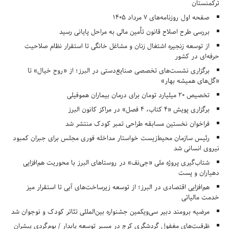
ترکمنستان
صفحه اول روزنامه‌های 7 مرداد 1405
بررسی طرح اصلاح قانون تأمین مالی به مراحل پایانی رسید
از توسعه زنجیره اشتغال زنان و مشاغل خانگی تا استقرار نظام صلاحیت
حرفه‌ای در کشور
برگزاری نشست‌های تخصصی صنایع‌دستی در البرز؛ از «روح خیال» تا
«گل‌های همیشه بهار»
تخصیص ۲۰ میلیارد تومان برای درمان بیماران هموفیلی
برگزاری پویش «۴ کتاب، ۴ فصل» در مراکز کانون البرز
فراخوان نخستین مسابقه طراحی تمبر کودک منتشر شد
رئیس سازمان محیط‌زیست خواستار مداخله فوری مجلس برای جبران کمبود
نیروی انسانی شد
شتاب‌گیری پروژه ملی «جی‌نف» در روستاهای البرز با محوریت هم‌افزایی
دهیاران و پست
هم‌افزایی اقتصادی در البرز؛ از توسعه زیرساخت‌های آبی تا استقرار میز
خدمت مالیاتی
مرضیه برومند دبیر سی‌ویکمین جشنواره بین‌المللی تئاتر کودک و نوجوان شد
ظرفیت‌های مغفول گردشگری کرج در مسیر توسعه پایدار / بوم‌گردی پیشران