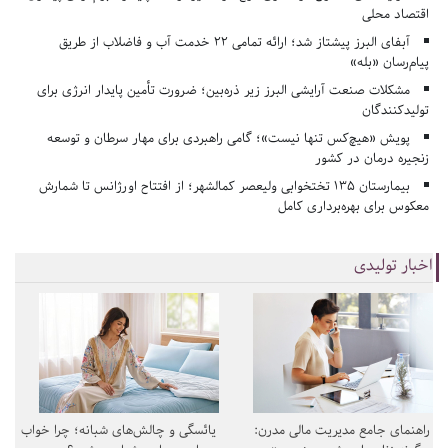
اقتصاد محلی
آبفای البرز پیشتاز شد؛ ارائه تمامی ۲۲ خدمت آب و فاضلاب از طریق
پیام‌رسان «بله»
مشکلات صنعت آرایشی البرز زیر ذره‌بین؛ ضرورت تأمین پایدار انرژی برای
تولیدکنندگان
پویش «هیچ‌کس تنها نیست»؛ گامی راهبردی برای مهار سرطان و توسعه
زنجیره درمان در کشور
بیمارستان ۱۳۵ تختخوابی ولیعصر کمالشهر؛ از افتتاح اورژانس تا شمارش
معکوس برای بهره‌برداری کامل
اخبار تولیدی
راهنمای جامع مدیریت مالی مدرن:
یائسگی و چالش‌های شبانه؛ چرا خواب