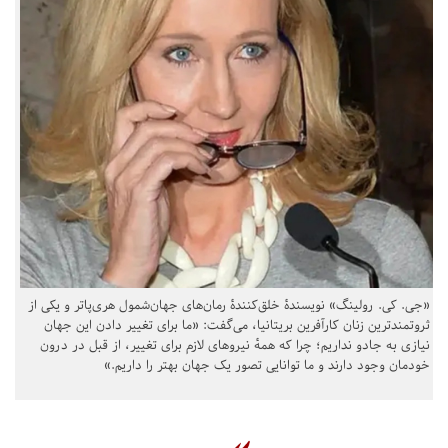
«جی. کی. رولینگ» نویسندهٔ خلق‌کنندهٔ رمان‌های جهان‌شمول هری‌پاتر و یکی از
ثروتمندترین زنان کارآفرین بریتانیا، می‌گفت: «ما برای تغییر دادن این جهان
نیازی به جادو نداریم؛ چرا که همهٔ نیروهای لازم برای تغییر، از قبل در درون
خودمان وجود دارند و ما توانایی تصور یک جهان بهتر را داریم.»