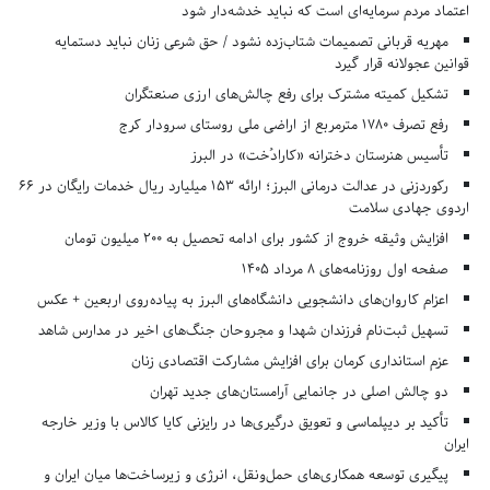
اعتماد مردم سرمایه‌ای است که نباید خدشه‌دار شود
مهریه قربانی تصمیمات شتاب‌زده نشود / حق شرعی زنان نباید دستمایه
قوانین عجولانه قرار گیرد
تشکیل کمیته مشترک برای رفع چالش‌های ارزی صنعتگران
رفع تصرف ۱۷۸۰ مترمربع از اراضی ملی روستای سرودار کرج
تأسیس هنرستان دخترانه «کارادُخت» در البرز
رکوردزنی در عدالت درمانی البرز؛ ارائه ۱۵۳ میلیارد ریال خدمات رایگان در ۶۶
اردوی جهادی سلامت
افزایش وثیقه خروج از کشور برای ادامه تحصیل به ۲۰۰ میلیون تومان
صفحه اول روزنامه‌های 8 مرداد 1405
اعزام کاروان‌های دانشجویی دانشگاه‌های البرز به پیاده‌روی اربعین + عکس
تسهیل ثبت‌نام فرزندان شهدا و مجروحان جنگ‌های اخیر در مدارس شاهد
عزم استانداری کرمان برای افزایش مشارکت اقتصادی زنان
دو چالش اصلی در جانمایی آرامستان‌های جدید تهران
تأکید بر دیپلماسی و تعویق درگیری‌ها در رایزنی کایا کالاس با وزیر خارجه
ایران
پیگیری توسعه همکاری‌های حمل‌ونقل، انرژی و زیرساخت‌ها میان ایران و