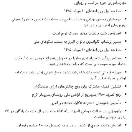
مهارت‌آموزی حوزه مراقبت و زیبایی
صفحه اول روزنامه‌های 11 مرداد 1405
درخشش یاسمن یزدانی و هانا سلطانی در مسابقات تنیس بانوان / معرفی
برترین‌های انفرادی و دو نفره
اضافه‌برداشت بانک‌ها موتور محرک تورم است
مسیر پرشتاب تکواندوی بانوان البرز به سمت سکوهای ملی
صفحه اول روزنامه‌های 10 مرداد 1405
مجلس پیگیر عدم پایبندی سایپا در تحویل به‌موقع خودرو است / جلب
اعتماد مردم سرمایه‌ای است که نباید خدشه‌دار شود
مهریه قربانی تصمیمات شتاب‌زده نشود / حق شرعی زنان نباید دستمایه
قوانین عجولانه قرار گیرد
تشکیل کمیته مشترک برای رفع چالش‌های ارزی صنعتگران
رفع تصرف ۱۷۸۰ مترمربع از اراضی ملی روستای سرودار کرج
تأسیس هنرستان دخترانه «کارادُخت» در البرز
رکوردزنی در عدالت درمانی البرز؛ ارائه ۱۵۳ میلیارد ریال خدمات رایگان در ۶۶
اردوی جهادی سلامت
افزایش وثیقه خروج از کشور برای ادامه تحصیل به ۲۰۰ میلیون تومان