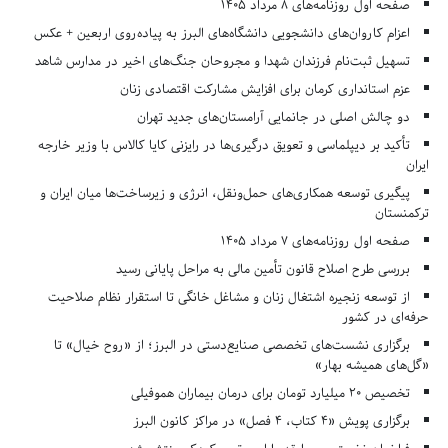
صفحه اول روزنامه‌های 8 مرداد 1405
اعزام کاروان‌های دانشجویی دانشگاه‌های البرز به پیاده‌روی اربعین + عکس
تسهیل ثبت‌نام فرزندان شهدا و مجروحان جنگ‌های اخیر در مدارس شاهد
عزم استانداری کرمان برای افزایش مشارکت اقتصادی زنان
دو چالش اصلی در جانمایی آرامستان‌های جدید تهران
تأکید بر دیپلماسی و تعویق درگیری‌ها در رایزنی کایا کالاس با وزیر خارجه
ایران
پیگیری توسعه همکاری‌های حمل‌ونقل، انرژی و زیرساخت‌ها میان ایران و
ترکمنستان
صفحه اول روزنامه‌های 7 مرداد 1405
بررسی طرح اصلاح قانون تأمین مالی به مراحل پایانی رسید
از توسعه زنجیره اشتغال زنان و مشاغل خانگی تا استقرار نظام صلاحیت
حرفه‌ای در کشور
برگزاری نشست‌های تخصصی صنایع‌دستی در البرز؛ از «روح خیال» تا
«گل‌های همیشه بهار»
تخصیص ۲۰ میلیارد تومان برای درمان بیماران هموفیلی
برگزاری پویش «۴ کتاب، ۴ فصل» در مراکز کانون البرز