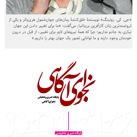
«جی. کی. رولینگ» نویسندهٔ خلق‌کنندهٔ رمان‌های جهان‌شمول هری‌پاتر و یکی از
ثروتمندترین زنان کارآفرین بریتانیا، می‌گفت: «ما برای تغییر دادن این جهان
نیازی به جادو نداریم؛ چرا که همهٔ نیروهای لازم برای تغییر، از قبل در درون
خودمان وجود دارند و ما توانایی تصور یک جهان بهتر را داریم.»