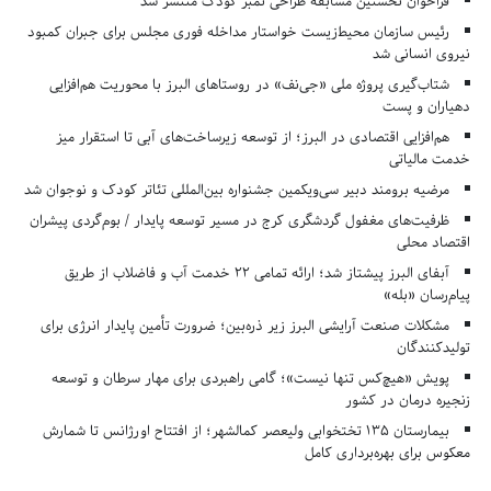
فراخوان نخستین مسابقه طراحی تمبر کودک منتشر شد
رئیس سازمان محیط‌زیست خواستار مداخله فوری مجلس برای جبران کمبود
نیروی انسانی شد
شتاب‌گیری پروژه ملی «جی‌نف» در روستاهای البرز با محوریت هم‌افزایی
دهیاران و پست
هم‌افزایی اقتصادی در البرز؛ از توسعه زیرساخت‌های آبی تا استقرار میز
خدمت مالیاتی
مرضیه برومند دبیر سی‌ویکمین جشنواره بین‌المللی تئاتر کودک و نوجوان شد
ظرفیت‌های مغفول گردشگری کرج در مسیر توسعه پایدار / بوم‌گردی پیشران
اقتصاد محلی
آبفای البرز پیشتاز شد؛ ارائه تمامی ۲۲ خدمت آب و فاضلاب از طریق
پیام‌رسان «بله»
مشکلات صنعت آرایشی البرز زیر ذره‌بین؛ ضرورت تأمین پایدار انرژی برای
تولیدکنندگان
پویش «هیچ‌کس تنها نیست»؛ گامی راهبردی برای مهار سرطان و توسعه
زنجیره درمان در کشور
بیمارستان ۱۳۵ تختخوابی ولیعصر کمالشهر؛ از افتتاح اورژانس تا شمارش
معکوس برای بهره‌برداری کامل