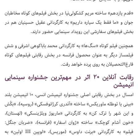
«قدم یازدهم» ساخته مریم کشکولی‌نیا در بخش فیلم‌های کوتاه مخاطبان
جوان و «ما فقط یک سیاره داریم» به کارگردانی عقیل حسینیان هم در
بخش فیلم‌های سفارشی این رویداد سینمایی حضور دارند.
همچنین فیلم کوتاه «سگ‌ها» به کارگردانی محمد باباکوهی اشرفی و شش
فیلمساز دیگر به عنوان محصول فرانسه در بخش رقابتی فیلم‌های کوتاه
فارغ‌االتحصیلان به روی پرده خواهد رفت.
رقابت آنلاین ۲۰ اثر در مهم‌ترین جشنواره سینمایی
انیمیشن
امسال در بخش رقابتی اصلی جشنواره انیمیشن انسی، ۱۰ انیمیشن بلند
«بینی یا توطئه ماوریکس» ساخته «آندری کرژانوفسکی» (روسیه)، «بکُش
و این شهر را ترک کن» به کارگردانی «ماریوژ ویلژینسکی» (لهستان)،
«خون آشام کوچک» ساخته «ژوان اسفار» (فرانسه)، «ضربان جنگل:
فیلم» به کارگردانی «برنت داوس» (موریس)، «لوپین III اولین» به