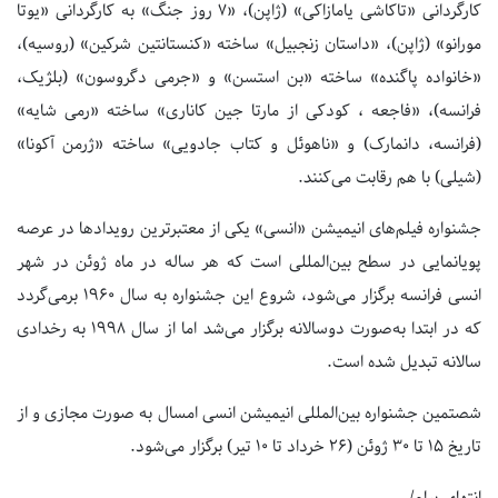
کارگردانی «تاکاشی یامازاکی» (ژاپن)، «۷ روز جنگ» به کارگردانی «یوتا
مورانو» (ژاپن)، «داستان زنجبیل» ساخته «کنستانتین شرکین» (روسیه)،
«خانواده پاگنده» ساخته «بن استسن» و «جرمی دگروسون» (بلژیک،
فرانسه)، «فاجعه ، کودکی از مارتا جین کاناری» ساخته «رمی شایه»
(فرانسه، دانمارک) و «ناهوئل و کتاب جادویی» ساخته «ژرمن آکونا»
(شیلی) با هم رقابت می‌کنند.
جشنواره فیلم‌های انیمیشن «انسی» یکی از معتبرترین رویدادها در عرصه
پویانمایی در سطح بین‌المللی است که هر ساله در ماه ژوئن در شهر
انسی فرانسه برگزار می‌شود، شروع این جشنواره به سال ۱۹۶۰ برمی‌گردد
که در ابتدا به‌صورت دوسالانه برگزار می‌شد اما از سال ۱۹۹۸ به رخدادی
سالانه تبدیل شده است.
شصتمین جشنواره بین‌المللی انیمیشن انسی امسال به صورت مجازی و از
تاریخ ۱۵ تا ۳۰ ژوئن (۲۶ خرداد تا ۱۰ تیر) برگزار می‌شود.