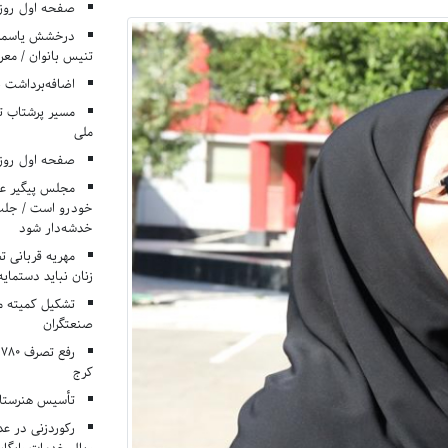
صفحه اول روزنامه‌های 
درخشش یاسمن ی
تنیس بانوان / معرف
اضافه‌برداشت 
مسیر پرشتاب ت
ملی
صفحه اول روزنامه‌های 
مجلس پیگیر عدم
خودرو است / جلب ا
خدشه‌دار شود
مهریه قربانی 
زنان نباید دستمایه
تشکیل کمیته م
صنعتگران
کرج
تأسیس هنرستان