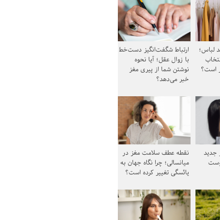
د لباس؛
ارتباط شگفت‌انگیز دست‌خط
نتخاب
با زوال عقل؛ آیا نحوه
ز است؟
نوشتن شما از پیری مغز
خبر می‌دهد؟
ز جدید
نقطه عطف سلامت مغز در
وست
میانسالی؛ چرا نگاه جهان به
یائسگی تغییر کرده است؟