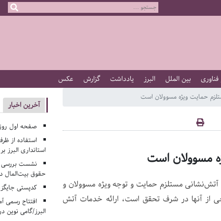
 فناوری
بین الملل
البرز
یادداشت
گزارش
عکس
تلزم حمایت ویژه مسوولان است
آخرین اخبار
صفحه اول روزنامه‌های 
استفاده از ظر
استانداری البرز ب
ژه مسوولان است
نشست بررسی م
حقوق بیت‌المال در
 آتش‌نشانی مستلزم حمایت و توجه ویژه مسوولان و
کدپستی جایگزی
خی از آنها در شرف تحقق است، ارائه خدمات آتش
افتتاح رسمی آم
البرز/گامی نوین در