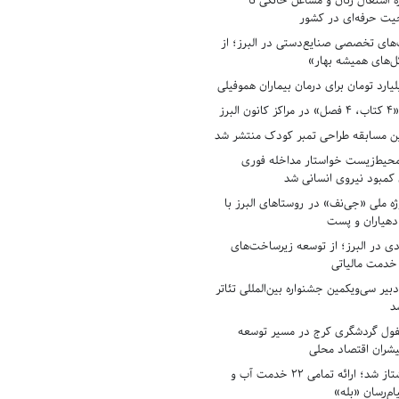
ه اشتغال زنان و مشاغل خانگی تا
حیت حرفه‌ای در کشور
های تخصصی صنایع‌دستی در البرز؛ از
ل‌های همیشه بهار»
لبرز
ن مسابقه طراحی تمبر کودک منتشر شد
حیط‌زیست خواستار مداخله فوری
کمبود نیروی انسانی شد
ه ملی «جی‌نف» در روستاهای البرز با
دهیاران و پست
ادی در البرز؛ از توسعه زیرساخت‌های
 خدمت مالیاتی
بیر سی‌ویکمین جشنواره بین‌المللی تئاتر
د
فول گردشگری کرج در مسیر توسعه
پیشران اقتصاد محلی
آبفای البرز پیشتاز شد؛ ارائه تمامی ۲۲ خدمت آب و
ام‌رسان «بله»