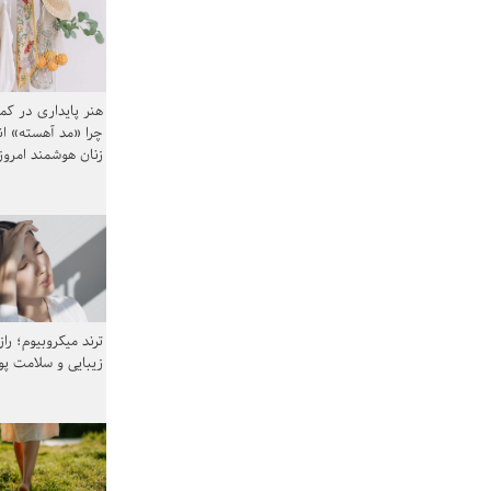
هنر پایداری در کم
چرا «مد آهسته» ا
زنان هوشمند امرو
ترند میکروبیوم؛ را
زیبایی و سلامت پ