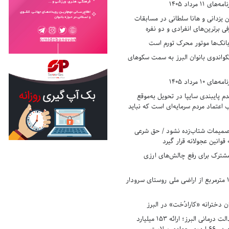
11 مرداد 1405
زدانی و هانا سلطانی در مسابقات
ی برترین‌های انفرادی و دو نفره
بانک‌ها موتور محرک تورم است
کواندوی بانوان البرز به سمت سکوهای
10 مرداد 1405
 پایبندی سایپا در تحویل به‌موقع
عتماد مردم سرمایه‌ای است که نباید
تصمیمات شتاب‌زده نشود / حق شرعی
 قوانین عجولانه قرار گیرد
شترک برای رفع چالش‌های ارزی
رفع تصرف ۱۷۸۰ مترمربع از اراضی ملی روستای سرودار
 دخترانه «کارادُخت» در البرز
رکوردزنی در عدالت درمانی البرز؛ ارائه ۱۵۳ میلیارد