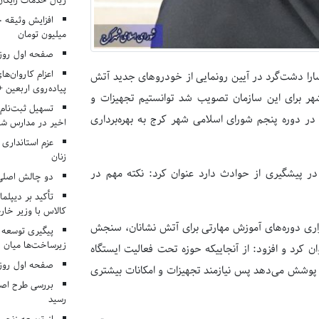
ریال خدمات رایگان در ۶۶ اردوی جها
میلیون تومان
صفحه اول روزنامه‌های 
اعزام کاروان‌ها
سارا دشت‌گرد در آیین رونمایی از خودروهای جدید آتش
پیاده‌روی اربعین 
هر برای این سازمان تصویب شد توانستیم تجهیزات و
تسهیل ثبت‌نام
در دوره پنجم شورای اسلامی شهر کرج به بهره‌برداری
اخیر در مدارس شا
عزم استانداری
زنان
ر پیشگیری از حوادث دارد عنوان کرد: نکته مهم در
دو چالش اصلی 
تأکید بر دیپلما
کالاس با وزیر خارج
اری دوره‌های آموزش مهارتی برای آتش نشانان، سنجش
پیگیری توسعه 
زیرساخت‌ها میان ا
ان کرد و افزود: از آنجاییکه حوزه تحت فعالیت ایستگاه
صفحه اول روزنامه‌های 
یز پوشش می‌دهد پس نیازمند تجهیزات و امکانات بیشتری
بررسی طرح اصلا
رسید