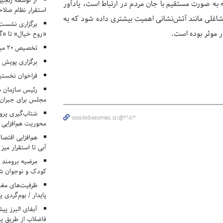
از توسعه زنجیر
به صورت مستقیم با جان مردم در ارتباط است، یادآور
استقرار نظام صلا
اغلی مانند آتش‌نشانی اهمیت بیشتری داده شود که به
برگزاری نشست‌
 موثر بوده است.
«روح خیال» تا «گ
تخصیص ۲۰ میلیارد تومان برای درمان بیماران هموفیلی
برگزاری پویش «۴ کتاب، ۴ فصل» در مراکز کانون ا
فراخوان نخستی
رئیس سازمان م
مجلس برای جبران 
شتاب‌گیری پروژ
omidebanovan.ir/@3153
محوریت هم‌افزایی 
هم‌افزایی اقتص
آبی تا استقرار میز
مرضیه برومند د
کودک و نوجوان ش
ظرفیت‌های مغ
پایدار / بوم‌گردی 
فاضلاب از طریق پی