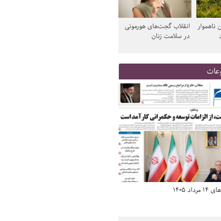
 ناهموار
انقلاب گجت‌های هورمونی
در سلامت زنان
عات
د 1405
صفحه اول روزنامه‌های 14 مرداد 1405