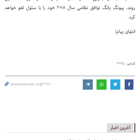
روند، پیونگ یانگ توافق نظامی سال ۲۰۱۸ خود را با سئول لغو خواهد
کرد.
انتهای پیام/
کدخبر:
3245
omidebanovan.ir/@3245
آخرین اخبار