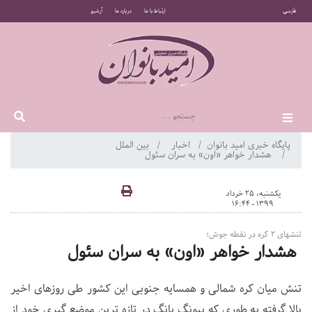
فارسی
ارتباط با ما
درباره ما
آرشیو
پایگاه خبری امید بانوان
اخبار
بین الملل
هشدار خواهر «اون» به سران سئول
یکشنبه، 25 خرداد
1399 - 16:44
تنش‎های ۲ کره در نقطه جوش؛
هشدار خواهر «اون» به سران سئول
تنش میان کره شمالی و همسایه جنوبی این کشور طی روز‌های اخیر
بالا گرفته به طوری که پیونگ یانگ در تازه ترین موضع گیری خود از