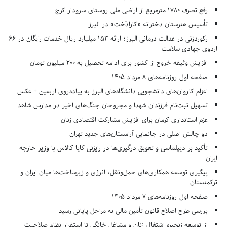
رفع تصرف ۱۷۸۰ مترمربع از اراضی ملی روستای سرودار کرج
تأسیس هنرستان دخترانه «کارادُخت» در البرز
رکوردزنی در عدالت درمانی البرز؛ ارائه ۱۵۳ میلیارد ریال خدمات رایگان در ۶۶
اردوی جهادی سلامت
افزایش وثیقه خروج از کشور برای ادامه تحصیل به ۲۰۰ میلیون تومان
صفحه اول روزنامه‌های 8 مرداد 1405
اعزام کاروان‌های دانشجویی دانشگاه‌های البرز به پیاده‌روی اربعین + عکس
تسهیل ثبت‌نام فرزندان شهدا و مجروحان جنگ‌های اخیر در مدارس شاهد
عزم استانداری کرمان برای افزایش مشارکت اقتصادی زنان
دو چالش اصلی در جانمایی آرامستان‌های جدید تهران
تأکید بر دیپلماسی و تعویق درگیری‌ها در رایزنی کایا کالاس با وزیر خارجه
ایران
پیگیری توسعه همکاری‌های حمل‌ونقل، انرژی و زیرساخت‌ها میان ایران و
ترکمنستان
صفحه اول روزنامه‌های 7 مرداد 1405
بررسی طرح اصلاح قانون تأمین مالی به مراحل پایانی رسید
از توسعه زنجیره اشتغال زنان و مشاغل خانگی تا استقرار نظام صلاحیت