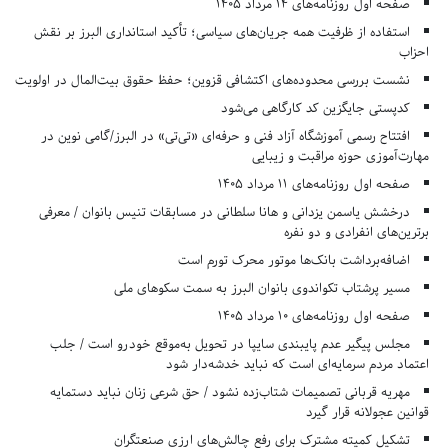
صفحه اول روزنامه‌های 14 مرداد 1405
استفاده از ظرفیت همه جریان‌های سیاسی؛ تأکید استانداری البرز بر نقش
احزاب
نشست بررسی محدوده‌های اکتشافی قزوین؛ حفظ حقوق بیت‌المال در اولویت
کدپستی جایگزین کد کارگاهی می‌شود
افتتاح رسمی آموزشگاه آزاد فنی و حرفه‌ای «تی‌تی» در البرز/گامی نوین در
مهارت‌آموزی حوزه مراقبت و زیبایی
صفحه اول روزنامه‌های 11 مرداد 1405
درخشش یاسمن یزدانی و هانا سلطانی در مسابقات تنیس بانوان / معرفی
برترین‌های انفرادی و دو نفره
اضافه‌برداشت بانک‌ها موتور محرک تورم است
مسیر پرشتاب تکواندوی بانوان البرز به سمت سکوهای ملی
صفحه اول روزنامه‌های 10 مرداد 1405
مجلس پیگیر عدم پایبندی سایپا در تحویل به‌موقع خودرو است / جلب
اعتماد مردم سرمایه‌ای است که نباید خدشه‌دار شود
مهریه قربانی تصمیمات شتاب‌زده نشود / حق شرعی زنان نباید دستمایه
قوانین عجولانه قرار گیرد
تشکیل کمیته مشترک برای رفع چالش‌های ارزی صنعتگران