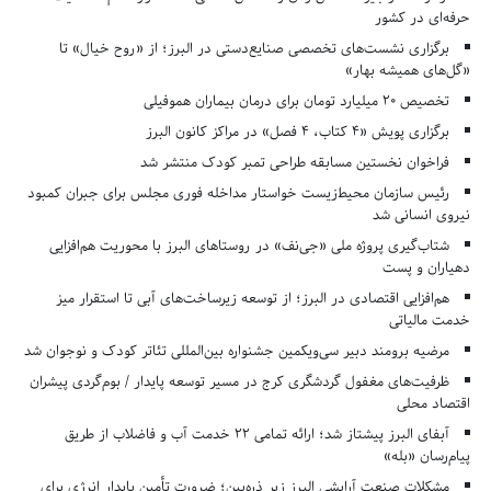
حرفه‌ای در کشور
برگزاری نشست‌های تخصصی صنایع‌دستی در البرز؛ از «روح خیال» تا
«گل‌های همیشه بهار»
تخصیص ۲۰ میلیارد تومان برای درمان بیماران هموفیلی
برگزاری پویش «۴ کتاب، ۴ فصل» در مراکز کانون البرز
فراخوان نخستین مسابقه طراحی تمبر کودک منتشر شد
رئیس سازمان محیط‌زیست خواستار مداخله فوری مجلس برای جبران کمبود
نیروی انسانی شد
شتاب‌گیری پروژه ملی «جی‌نف» در روستاهای البرز با محوریت هم‌افزایی
دهیاران و پست
هم‌افزایی اقتصادی در البرز؛ از توسعه زیرساخت‌های آبی تا استقرار میز
خدمت مالیاتی
مرضیه برومند دبیر سی‌ویکمین جشنواره بین‌المللی تئاتر کودک و نوجوان شد
ظرفیت‌های مغفول گردشگری کرج در مسیر توسعه پایدار / بوم‌گردی پیشران
اقتصاد محلی
آبفای البرز پیشتاز شد؛ ارائه تمامی ۲۲ خدمت آب و فاضلاب از طریق
پیام‌رسان «بله»
مشکلات صنعت آرایشی البرز زیر ذره‌بین؛ ضرورت تأمین پایدار انرژی برای