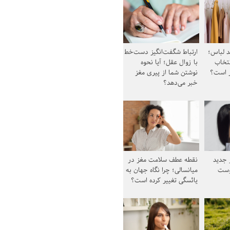
د لباس؛
ارتباط شگفت‌انگیز دست‌خط
نتخاب
با زوال عقل؛ آیا نحوه
ز است؟
نوشتن شما از پیری مغز
خبر می‌دهد؟
ز جدید
نقطه عطف سلامت مغز در
وست
میانسالی؛ چرا نگاه جهان به
یائسگی تغییر کرده است؟