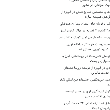
ه اشتغال زنان و مشاغل خانگی تا
حیت حرفه‌ای در کشور
های تخصصی صنایع‌دستی در البرز؛ از
ل‌های همیشه بهار»
لبرز
ن مسابقه طراحی تمبر کودک منتشر شد
حیط‌زیست خواستار مداخله فوری
کمبود نیروی انسانی شد
ه ملی «جی‌نف» در روستاهای البرز با
دهیاران و پست
ادی در البرز؛ از توسعه زیرساخت‌های
 خدمت مالیاتی
بیر سی‌ویکمین جشنواره بین‌المللی تئاتر
د
فول گردشگری کرج در مسیر توسعه
پیشران اقتصاد محلی
آبفای البرز پیشتاز شد؛ ارائه تمامی ۲۲ خدمت آب و
ام‌رسان «بله»