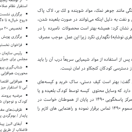
از توسعه زنجیر
استقرار نظام صلا
محصولات خانگی مانند جوهر نمك، مواد شوینده و لك بر، لاک پاک
برگزاری نشست‌
نفت به دلیل اینکه می‌توانند در صورت بلعیده شدن،
«روح خیال» تا «گ
نشان کرد: همیشه بهتر است محصولات نامبرده را در
تخصیص ۲۰ میلیارد تومان برای درمان بیماران هموفیلی
برگزاری پویش «۴ کتاب، ۴ فصل» در مراکز کانون ا
 بطری نوشابه) نگهداری نكرد زیرا این عمل موجب مصرف
فراخوان نخستی
رئیس سازمان م
مجلس برای جبران 
 از استفاده از مواد شیمیایی سریعاً درب آن را باید
شتاب‌گیری پروژ
 از دسترسی كودكان کنجکاو در امان نیست.
محوریت هم‌افزایی 
هم‌افزایی اقتص
ین گفت: بهتر است كیف دستی، ساک خرید و كیسه‌های
آبی تا استقرار میز
 دارد که وسایل محتوی کیسه توسط كودک بلعیده و یا
مرضیه برومند د
ضمن بازی، روی صورت وی كشیده شده و موجب خفگی وی شود. مدیر مرکز پاسخگویی ۱۴۹۰ در پایان از هموطنان خواست در
کودک و نوجوان ش
صورت بروز مشکل با مركز اورژانس ۱۱۵ و یا مركز اطلاع رسانی داروها و سموم ۱۴۹۰ تماس برقرار نموده و راهنمایی های لازم را
ظرفیت‌های مغ
پایدار / بوم‌گردی 
فاضلاب از طریق پی