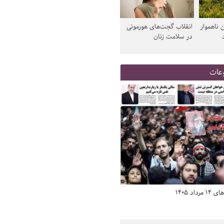
 ناهموار
انقلاب گجت‌های هورمونی
در سلامت زنان
عات
د 1405
صفحه اول روزنامه‌های 14 مرداد 1405