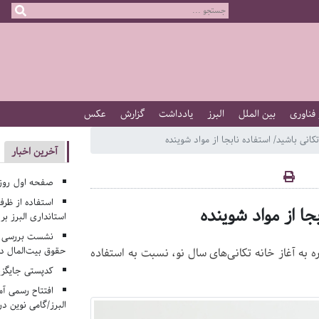
 فناوری
بین الملل
البرز
یادداشت
گزارش
عکس
نی باشید/ استفاده نابجا از مواد شوینده
آخرین اخبار
صفحه اول روزنامه‌های 
استفاده از ظر
جا از مواد شوینده
استانداری البرز ب
نشست بررسی م
حقوق بیت‌المال در
ره به آغاز خانه تکانی‌های سال نو، نسبت به استفاده
کدپستی جایگزی
افتتاح رسمی آم
البرز/گامی نوین در