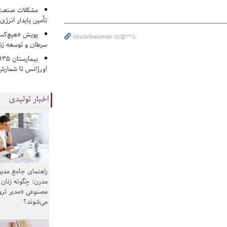
مشکلات صنعت آ
تأمین پایدار انرژی
پویش «هیچ‌کس 
omidebanovan.ir/@325
سرطان و توسعه زن
اورژانس تا شمارش 
اخبار تولیدی
راهنمای جامع مدیر
مدرن: چگونه زنان
مصنوعی «مدیر ثر
می‌شوند؟