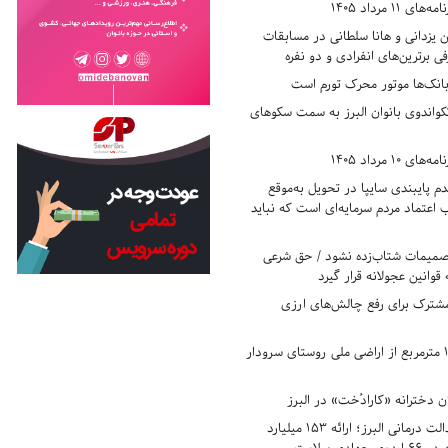
11 مرداد 1405
زدانی و هانا سلطانی در مسابقات
ی برترین‌های انفرادی و دو نفره
بانک‌ها موتور محرک تورم است
کواندوی بانوان البرز به سمت سکوهای
10 مرداد 1405
 پایبندی سایپا در تحویل به‌موقع
عتماد مردم سرمایه‌ای است که نباید
تصمیمات شتاب‌زده نشود / حق شرعی
 قوانین عجولانه قرار گیرد
شترک برای رفع چالش‌های ارزی
رفع تصرف ۱۷۸۰ مترمربع از اراضی ملی روستای سرودار
 دخترانه «کارادُخت» در البرز
رکوردزنی در عدالت درمانی البرز؛ ارائه ۱۵۳ میلیارد