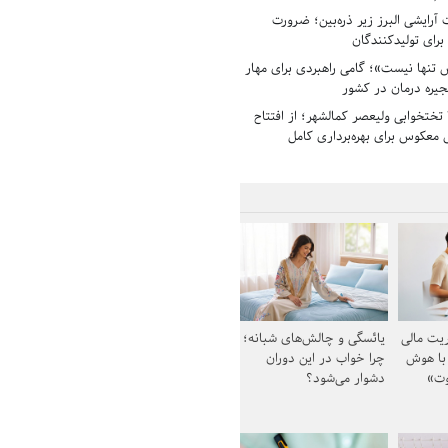
رایشی البرز زیر ذره‌بین؛ ضرورت
 برای تولیدکنندگان
تنها نیست»؛ گامی راهبردی برای مهار
جیره درمان در کشور
بیمارستان ۱۳۵ تختخوابی ولیعصر کمالشهر؛ از افتتاح
معکوس برای بهره‌برداری کامل
یت مالی
یائسگی و چالش‌های شبانه؛
 با هوش
چرا خواب در این دوران
وت»
دشوار می‌شود؟