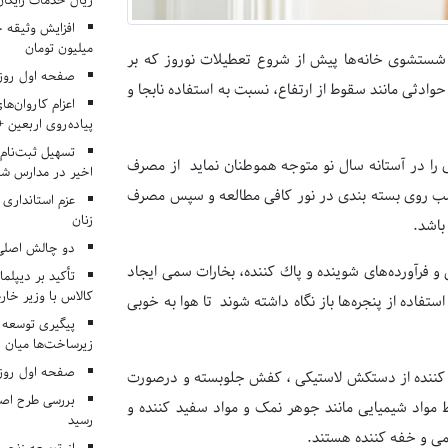
ریال خدمات رایگان در ۶۶ اردوی جها
میلیون تومان
 شستشوی خانه‌ها پیش از شروع تعطیلات نوروز که بر
صفحه اول روزنامه‌های 
وادثی مانند سقوط از ارتفاع، نسبت به استفاده نابجا و
اعزام کاروان‌ها
پیاده‌روی اربعین 
تسهیل ثبت‌نام
ری را در آستانه سال نو متوجه هموطنان نماید از مصرف
اخیر در مدارس شا
چسب روی بسته بندی در نور كافی مطالعه و سپس مصرف
عزم استانداری
زنان
باشد.
دو چالش اصلی 
 و فرآورده‌های شوینده و پاك كننده، بخارات سمی ایجاد
تأکید بر دیپلما
کالاس با وزیر خارج
تفاده از پنجره‌ها باز نگاه داشته شوند تا هوا به خوبی
پیگیری توسعه 
زیرساخت‌ها میان ا
صفحه اول روزنامه‌های 
پاک کننده از دستکش لاستیکی ، کفش جلوبسته و درصورت
بررسی طرح اصلا
مواد شیمیایی مانند جوهر نمک و مواد سفید كننده و
رسید
سمی و خفه كننده هستند.