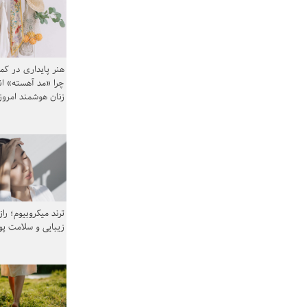
هنر پایداری در کم
چرا «مد آهسته» ا
زنان هوشمند امرو
ترند میکروبیوم؛ را
زیبایی و سلامت پ