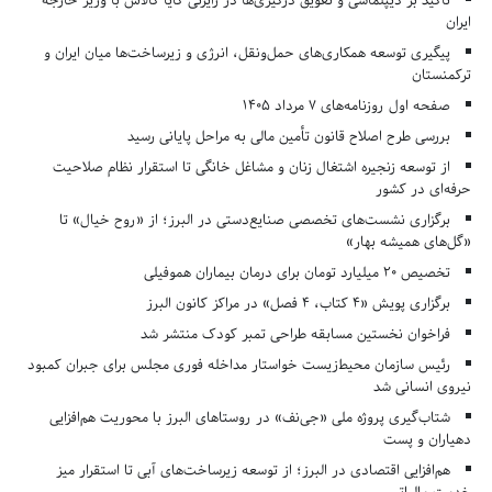
تأکید بر دیپلماسی و تعویق درگیری‌ها در رایزنی کایا کالاس با وزیر خارجه
ایران
پیگیری توسعه همکاری‌های حمل‌ونقل، انرژی و زیرساخت‌ها میان ایران و
ترکمنستان
صفحه اول روزنامه‌های 7 مرداد 1405
بررسی طرح اصلاح قانون تأمین مالی به مراحل پایانی رسید
از توسعه زنجیره اشتغال زنان و مشاغل خانگی تا استقرار نظام صلاحیت
حرفه‌ای در کشور
برگزاری نشست‌های تخصصی صنایع‌دستی در البرز؛ از «روح خیال» تا
«گل‌های همیشه بهار»
تخصیص ۲۰ میلیارد تومان برای درمان بیماران هموفیلی
برگزاری پویش «۴ کتاب، ۴ فصل» در مراکز کانون البرز
فراخوان نخستین مسابقه طراحی تمبر کودک منتشر شد
رئیس سازمان محیط‌زیست خواستار مداخله فوری مجلس برای جبران کمبود
نیروی انسانی شد
شتاب‌گیری پروژه ملی «جی‌نف» در روستاهای البرز با محوریت هم‌افزایی
دهیاران و پست
هم‌افزایی اقتصادی در البرز؛ از توسعه زیرساخت‌های آبی تا استقرار میز