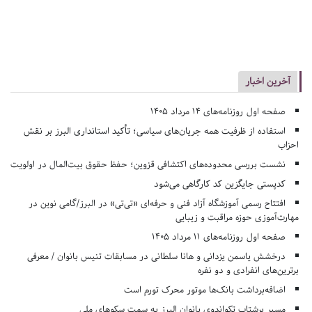
آخرین اخبار
صفحه اول روزنامه‌های 14 مرداد 1405
استفاده از ظرفیت همه جریان‌های سیاسی؛ تأکید استانداری البرز بر نقش
احزاب
نشست بررسی محدوده‌های اکتشافی قزوین؛ حفظ حقوق بیت‌المال در اولویت
کدپستی جایگزین کد کارگاهی می‌شود
افتتاح رسمی آموزشگاه آزاد فنی و حرفه‌ای «تی‌تی» در البرز/گامی نوین در
مهارت‌آموزی حوزه مراقبت و زیبایی
صفحه اول روزنامه‌های 11 مرداد 1405
درخشش یاسمن یزدانی و هانا سلطانی در مسابقات تنیس بانوان / معرفی
برترین‌های انفرادی و دو نفره
اضافه‌برداشت بانک‌ها موتور محرک تورم است
مسیر پرشتاب تکواندوی بانوان البرز به سمت سکوهای ملی