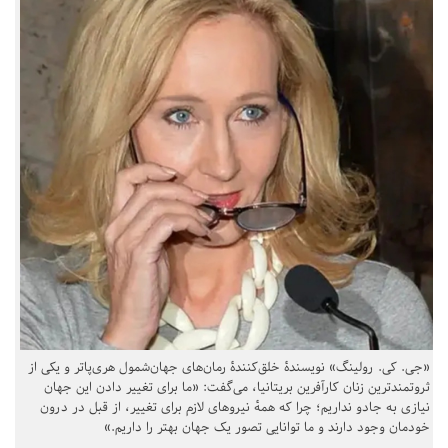
«جی. کی. رولینگ» نویسندهٔ خلق‌کنندهٔ رمان‌های جهان‌شمول هری‌پاتر و یکی از
ثروتمندترین زنان کارآفرین بریتانیا، می‌گفت: «ما برای تغییر دادن این جهان
نیازی به جادو نداریم؛ چرا که همهٔ نیروهای لازم برای تغییر، از قبل در درون
خودمان وجود دارند و ما توانایی تصور یک جهان بهتر را داریم.»