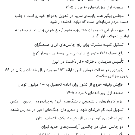
صفحه اول روزنامه‌های 10 مرداد 1405
مجلس پیگیر عدم پایبندی سایپا در تحویل به‌موقع خودرو است / جلب
اعتماد مردم سرمایه‌ای است که نباید خدشه‌دار شود
مهریه قربانی تصمیمات شتاب‌زده نشود / حق شرعی زنان نباید دستمایه
قوانین عجولانه قرار گیرد
تشکیل کمیته مشترک برای رفع چالش‌های ارزی صنعتگران
رفع تصرف ۱۷۸۰ مترمربع از اراضی ملی روستای سرودار کرج
تأسیس هنرستان دخترانه «کارادُخت» در البرز
رکوردزنی در عدالت درمانی البرز؛ ارائه ۱۵۳ میلیارد ریال خدمات رایگان در ۶۶
اردوی جهادی سلامت
افزایش وثیقه خروج از کشور برای ادامه تحصیل به ۲۰۰ میلیون تومان
صفحه اول روزنامه‌های 8 مرداد 1405
اعزام کاروان‌های دانشجویی دانشگاه‌های البرز به پیاده‌روی اربعین + عکس
تسهیل ثبت‌نام فرزندان شهدا و مجروحان جنگ‌های اخیر در مدارس شاهد
عزم استانداری کرمان برای افزایش مشارکت اقتصادی زنان
دو چالش اصلی در جانمایی آرامستان‌های جدید تهران