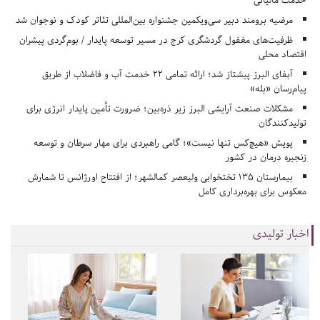
خدمت مالیاتی
مرضیه برومند دبیر سی‌ویکمین جشنواره بین‌المللی تئاتر کودک و نوجوان شد
ظرفیت‌های مغفول گردشگری کرج در مسیر توسعه پایدار / بوم‌گردی پیشران
اقتصاد محلی
آبفای البرز پیشتاز شد؛ ارائه تمامی ۲۲ خدمت آب و فاضلاب از طریق
پیام‌رسان «بله»
مشکلات صنعت آرایشی البرز زیر ذره‌بین؛ ضرورت تأمین پایدار انرژی برای
تولیدکنندگان
پویش «هیچ‌کس تنها نیست»؛ گامی راهبردی برای مهار سرطان و توسعه
زنجیره درمان در کشور
بیمارستان ۱۳۵ تختخوابی ولیعصر کمالشهر؛ از افتتاح اورژانس تا شمارش
معکوس برای بهره‌برداری کامل
اخبار تولیدی