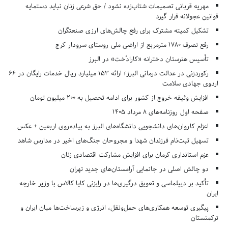
مهریه قربانی تصمیمات شتاب‌زده نشود / حق شرعی زنان نباید دستمایه
قوانین عجولانه قرار گیرد
تشکیل کمیته مشترک برای رفع چالش‌های ارزی صنعتگران
رفع تصرف ۱۷۸۰ مترمربع از اراضی ملی روستای سرودار کرج
تأسیس هنرستان دخترانه «کارادُخت» در البرز
رکوردزنی در عدالت درمانی البرز؛ ارائه ۱۵۳ میلیارد ریال خدمات رایگان در ۶۶
اردوی جهادی سلامت
افزایش وثیقه خروج از کشور برای ادامه تحصیل به ۲۰۰ میلیون تومان
صفحه اول روزنامه‌های 8 مرداد 1405
اعزام کاروان‌های دانشجویی دانشگاه‌های البرز به پیاده‌روی اربعین + عکس
تسهیل ثبت‌نام فرزندان شهدا و مجروحان جنگ‌های اخیر در مدارس شاهد
عزم استانداری کرمان برای افزایش مشارکت اقتصادی زنان
دو چالش اصلی در جانمایی آرامستان‌های جدید تهران
تأکید بر دیپلماسی و تعویق درگیری‌ها در رایزنی کایا کالاس با وزیر خارجه
ایران
پیگیری توسعه همکاری‌های حمل‌ونقل، انرژی و زیرساخت‌ها میان ایران و
ترکمنستان