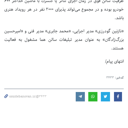
ظرفیت سالن فوق در زمان اجرای تئاتر یا کنسرت با ماشین حداکثر ۶۰۰
خودرو بوده و در مجموع می‌تواند پذیرای ۲۰۰۰ نفر‌ در هر رویداد هنری
باشد.
«نازنین گودرزی» مدیر اجرایی، «محمد جابری» مدیر‌ فنی و «امیرحسین
بزرگ‌زادگان» به عنوان مدیر تبلیغات سالن هما مشغول به فعالیت
هستند.
انتهای پیام/
کدخبر:
3433
omidebanovan.ir/@3433