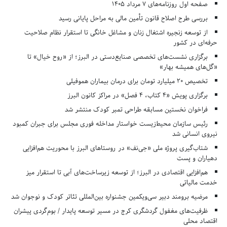
صفحه اول روزنامه‌های 7 مرداد 1405
بررسی طرح اصلاح قانون تأمین مالی به مراحل پایانی رسید
از توسعه زنجیره اشتغال زنان و مشاغل خانگی تا استقرار نظام صلاحیت
حرفه‌ای در کشور
برگزاری نشست‌های تخصصی صنایع‌دستی در البرز؛ از «روح خیال» تا
«گل‌های همیشه بهار»
تخصیص ۲۰ میلیارد تومان برای درمان بیماران هموفیلی
برگزاری پویش «۴ کتاب، ۴ فصل» در مراکز کانون البرز
فراخوان نخستین مسابقه طراحی تمبر کودک منتشر شد
رئیس سازمان محیط‌زیست خواستار مداخله فوری مجلس برای جبران کمبود
نیروی انسانی شد
شتاب‌گیری پروژه ملی «جی‌نف» در روستاهای البرز با محوریت هم‌افزایی
دهیاران و پست
هم‌افزایی اقتصادی در البرز؛ از توسعه زیرساخت‌های آبی تا استقرار میز
خدمت مالیاتی
مرضیه برومند دبیر سی‌ویکمین جشنواره بین‌المللی تئاتر کودک و نوجوان شد
ظرفیت‌های مغفول گردشگری کرج در مسیر توسعه پایدار / بوم‌گردی پیشران
اقتصاد محلی