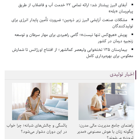
آبفای البرز پیشتاز شد؛ ارائه تمامی ۲۲ خدمت آب و فاضلاب از طریق
پیام‌رسان «بله»
مشکلات صنعت آرایشی البرز زیر ذره‌بین؛ ضرورت تأمین پایدار انرژی برای
تولیدکنندگان
پویش «هیچ‌کس تنها نیست»؛ گامی راهبردی برای مهار سرطان و توسعه
زنجیره درمان در کشور
بیمارستان ۱۳۵ تختخوابی ولیعصر کمالشهر؛ از افتتاح اورژانس تا شمارش
معکوس برای بهره‌برداری کامل
اخبار تولیدی
راهنمای جامع مدیریت مالی مدرن:
یائسگی و چالش‌های شبانه؛ چرا خواب
چگونه زنان با هوش مصنوعی «مدیر
در این دوران دشوار می‌شود؟
ثروت» می‌شوند؟