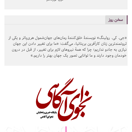
سخن روز
«جی. کی. رولینگ» نویسندهٔ خلق‌کنندهٔ رمان‌های جهان‌شمول هری‌پاتر و یکی از
ثروتمندترین زنان کارآفرین بریتانیا، می‌گفت: «ما برای تغییر دادن این جهان
نیازی به جادو نداریم؛ چرا که همهٔ نیروهای لازم برای تغییر، از قبل در درون
خودمان وجود دارند و ما توانایی تصور یک جهان بهتر را داریم.»