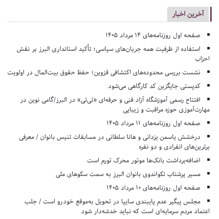
آخرین اخبار
صفحه اول روزنامه‌های 14 مرداد 1405
استفاده از ظرفیت همه جریان‌های سیاسی؛ تأکید استانداری البرز بر نقش
احزاب
نشست بررسی محدوده‌های اکتشافی قزوین؛ حفظ حقوق بیت‌المال در اولویت
کدپستی جایگزین کد کارگاهی می‌شود
افتتاح رسمی آموزشگاه آزاد فنی و حرفه‌ای «تی‌تی» در البرز/گامی نوین در
مهارت‌آموزی حوزه مراقبت و زیبایی
صفحه اول روزنامه‌های 11 مرداد 1405
درخشش یاسمن یزدانی و هانا سلطانی در مسابقات تنیس بانوان / معرفی
برترین‌های انفرادی و دو نفره
اضافه‌برداشت بانک‌ها موتور محرک تورم است
مسیر پرشتاب تکواندوی بانوان البرز به سمت سکوهای ملی
صفحه اول روزنامه‌های 10 مرداد 1405
مجلس پیگیر عدم پایبندی سایپا در تحویل به‌موقع خودرو است / جلب
اعتماد مردم سرمایه‌ای است که نباید خدشه‌دار شود