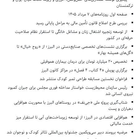
ترکمنستان
صفحه اول روزنامه‌های 7 مرداد 1405
بررسی طرح اصلاح قانون تأمین مالی به مراحل پایانی رسید
از توسعه زنجیره اشتغال زنان و مشاغل خانگی تا استقرار نظام صلاحیت
حرفه‌ای در کشور
برگزاری نشست‌های تخصصی صنایع‌دستی در البرز؛ از «روح خیال» تا
«گل‌های همیشه بهار»
تخصیص ۲۰ میلیارد تومان برای درمان بیماران هموفیلی
برگزاری پویش «۴ کتاب، ۴ فصل» در مراکز کانون البرز
فراخوان نخستین مسابقه طراحی تمبر کودک منتشر شد
رئیس سازمان محیط‌زیست خواستار مداخله فوری مجلس برای جبران کمبود
نیروی انسانی شد
شتاب‌گیری پروژه ملی «جی‌نف» در روستاهای البرز با محوریت هم‌افزایی
دهیاران و پست
هم‌افزایی اقتصادی در البرز؛ از توسعه زیرساخت‌های آبی تا استقرار میز
خدمت مالیاتی
مرضیه برومند دبیر سی‌ویکمین جشنواره بین‌المللی تئاتر کودک و نوجوان شد