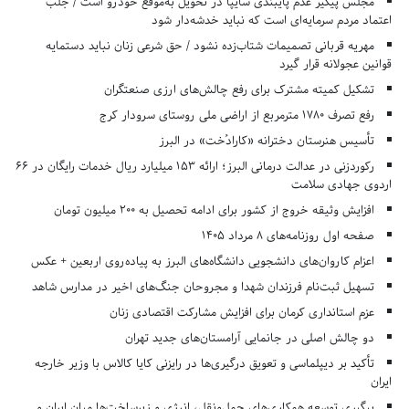
مجلس پیگیر عدم پایبندی سایپا در تحویل به‌موقع خودرو است / جلب
اعتماد مردم سرمایه‌ای است که نباید خدشه‌دار شود
مهریه قربانی تصمیمات شتاب‌زده نشود / حق شرعی زنان نباید دستمایه
قوانین عجولانه قرار گیرد
تشکیل کمیته مشترک برای رفع چالش‌های ارزی صنعتگران
رفع تصرف ۱۷۸۰ مترمربع از اراضی ملی روستای سرودار کرج
تأسیس هنرستان دخترانه «کارادُخت» در البرز
رکوردزنی در عدالت درمانی البرز؛ ارائه ۱۵۳ میلیارد ریال خدمات رایگان در ۶۶
اردوی جهادی سلامت
افزایش وثیقه خروج از کشور برای ادامه تحصیل به ۲۰۰ میلیون تومان
صفحه اول روزنامه‌های 8 مرداد 1405
اعزام کاروان‌های دانشجویی دانشگاه‌های البرز به پیاده‌روی اربعین + عکس
تسهیل ثبت‌نام فرزندان شهدا و مجروحان جنگ‌های اخیر در مدارس شاهد
عزم استانداری کرمان برای افزایش مشارکت اقتصادی زنان
دو چالش اصلی در جانمایی آرامستان‌های جدید تهران
تأکید بر دیپلماسی و تعویق درگیری‌ها در رایزنی کایا کالاس با وزیر خارجه
ایران
پیگیری توسعه همکاری‌های حمل‌ونقل، انرژی و زیرساخت‌ها میان ایران و