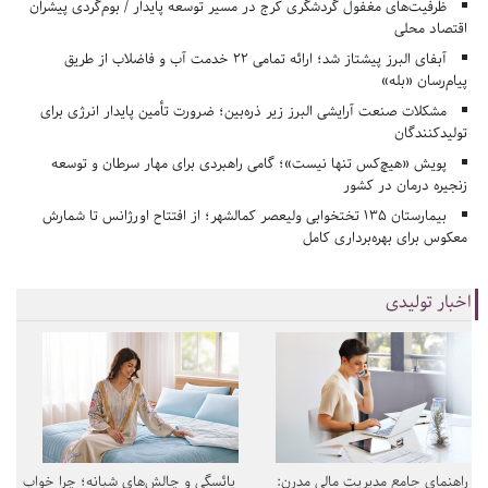
ظرفیت‌های مغفول گردشگری کرج در مسیر توسعه پایدار / بوم‌گردی پیشران
اقتصاد محلی
آبفای البرز پیشتاز شد؛ ارائه تمامی ۲۲ خدمت آب و فاضلاب از طریق
پیام‌رسان «بله»
مشکلات صنعت آرایشی البرز زیر ذره‌بین؛ ضرورت تأمین پایدار انرژی برای
تولیدکنندگان
پویش «هیچ‌کس تنها نیست»؛ گامی راهبردی برای مهار سرطان و توسعه
زنجیره درمان در کشور
بیمارستان ۱۳۵ تختخوابی ولیعصر کمالشهر؛ از افتتاح اورژانس تا شمارش
معکوس برای بهره‌برداری کامل
اخبار تولیدی
راهنمای جامع مدیریت مالی مدرن:
یائسگی و چالش‌های شبانه؛ چرا خواب