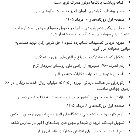
اضافه‌برداشت بانک‌ها موتور محرک تورم است
مسیر پرشتاب تکواندوی بانوان البرز به سمت سکوهای ملی
صفحه اول روزنامه‌های 10 مرداد 1405
مجلس پیگیر عدم پایبندی سایپا در تحویل به‌موقع خودرو است / جلب
اعتماد مردم سرمایه‌ای است که نباید خدشه‌دار شود
مهریه قربانی تصمیمات شتاب‌زده نشود / حق شرعی زنان نباید دستمایه
قوانین عجولانه قرار گیرد
تشکیل کمیته مشترک برای رفع چالش‌های ارزی صنعتگران
رفع تصرف ۱۷۸۰ مترمربع از اراضی ملی روستای سرودار کرج
تأسیس هنرستان دخترانه «کارادُخت» در البرز
رکوردزنی در عدالت درمانی البرز؛ ارائه ۱۵۳ میلیارد ریال خدمات رایگان در ۶۶
اردوی جهادی سلامت
افزایش وثیقه خروج از کشور برای ادامه تحصیل به ۲۰۰ میلیون تومان
صفحه اول روزنامه‌های 8 مرداد 1405
اعزام کاروان‌های دانشجویی دانشگاه‌های البرز به پیاده‌روی اربعین + عکس
تسهیل ثبت‌نام فرزندان شهدا و مجروحان جنگ‌های اخیر در مدارس شاهد
عزم استانداری کرمان برای افزایش مشارکت اقتصادی زنان