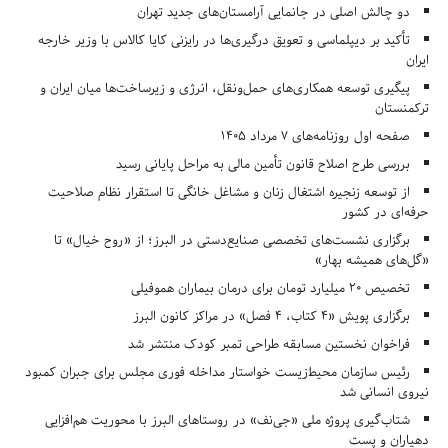
دو چالش اصلی در جانمایی آرامستان‌های جدید تهران
تأکید بر دیپلماسی و تعویق درگیری‌ها در رایزنی کایا کالاس با وزیر خارجه
ایران
پیگیری توسعه همکاری‌های حمل‌ونقل، انرژی و زیرساخت‌ها میان ایران و
ترکمنستان
صفحه اول روزنامه‌های 7 مرداد 1405
بررسی طرح اصلاح قانون تأمین مالی به مراحل پایانی رسید
از توسعه زنجیره اشتغال زنان و مشاغل خانگی تا استقرار نظام صلاحیت
حرفه‌ای در کشور
برگزاری نشست‌های تخصصی صنایع‌دستی در البرز؛ از «روح خیال» تا
«گل‌های همیشه بهار»
تخصیص ۲۰ میلیارد تومان برای درمان بیماران هموفیلی
برگزاری پویش «۴ کتاب، ۴ فصل» در مراکز کانون البرز
فراخوان نخستین مسابقه طراحی تمبر کودک منتشر شد
رئیس سازمان محیط‌زیست خواستار مداخله فوری مجلس برای جبران کمبود
نیروی انسانی شد
شتاب‌گیری پروژه ملی «جی‌نف» در روستاهای البرز با محوریت هم‌افزایی
دهیاران و پست