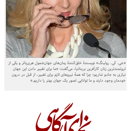
«جی. کی. رولینگ» نویسندهٔ خلق‌کنندهٔ رمان‌های جهان‌شمول هری‌پاتر و یکی از
ثروتمندترین زنان کارآفرین بریتانیا، می‌گفت: «ما برای تغییر دادن این جهان
نیازی به جادو نداریم؛ چرا که همهٔ نیروهای لازم برای تغییر، از قبل در درون
خودمان وجود دارند و ما توانایی تصور یک جهان بهتر را داریم.»