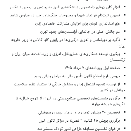
اعزام کاروان‌های دانشجویی دانشگاه‌های البرز به پیاده‌روی اربعین + عکس
تسهیل ثبت‌نام فرزندان شهدا و مجروحان جنگ‌های اخیر در مدارس شاهد
عزم استانداری کرمان برای افزایش مشارکت اقتصادی زنان
دو چالش اصلی در جانمایی آرامستان‌های جدید تهران
تأکید بر دیپلماسی و تعویق درگیری‌ها در رایزنی کایا کالاس با وزیر خارجه
ایران
پیگیری توسعه همکاری‌های حمل‌ونقل، انرژی و زیرساخت‌ها میان ایران و
ترکمنستان
صفحه اول روزنامه‌های 7 مرداد 1405
بررسی طرح اصلاح قانون تأمین مالی به مراحل پایانی رسید
از توسعه زنجیره اشتغال زنان و مشاغل خانگی تا استقرار نظام صلاحیت
حرفه‌ای در کشور
برگزاری نشست‌های تخصصی صنایع‌دستی در البرز؛ از «روح خیال» تا
«گل‌های همیشه بهار»
تخصیص ۲۰ میلیارد تومان برای درمان بیماران هموفیلی
برگزاری پویش «۴ کتاب، ۴ فصل» در مراکز کانون البرز
فراخوان نخستین مسابقه طراحی تمبر کودک منتشر شد