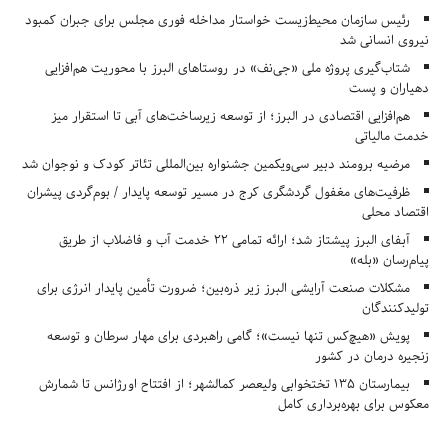
رئیس سازمان محیط‌زیست خواستار مداخله فوری مجلس برای جبران کمبود
نیروی انسانی شد
شتاب‌گیری پروژه ملی «جی‌نف» در روستاهای البرز با محوریت هم‌افزایی
دهیاران و پست
هم‌افزایی اقتصادی در البرز؛ از توسعه زیرساخت‌های آبی تا استقرار میز
خدمت مالیاتی
مرضیه برومند دبیر سی‌ویکمین جشنواره بین‌المللی تئاتر کودک و نوجوان شد
ظرفیت‌های مغفول گردشگری کرج در مسیر توسعه پایدار / بوم‌گردی پیشران
اقتصاد محلی
آبفای البرز پیشتاز شد؛ ارائه تمامی ۲۲ خدمت آب و فاضلاب از طریق
پیام‌رسان «بله»
مشکلات صنعت آرایشی البرز زیر ذره‌بین؛ ضرورت تأمین پایدار انرژی برای
تولیدکنندگان
پویش «هیچ‌کس تنها نیست»؛ گامی راهبردی برای مهار سرطان و توسعه
زنجیره درمان در کشور
بیمارستان ۱۳۵ تختخوابی ولیعصر کمالشهر؛ از افتتاح اورژانس تا شمارش
معکوس برای بهره‌برداری کامل