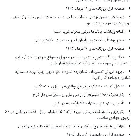
مهارت‌آموزی حوزه مراقبت و زیبایی
صفحه اول روزنامه‌های 11 مرداد 1405
درخشش یاسمن یزدانی و هانا سلطانی در مسابقات تنیس بانوان / معرفی
برترین‌های انفرادی و دو نفره
اضافه‌برداشت بانک‌ها موتور محرک تورم است
مسیر پرشتاب تکواندوی بانوان البرز به سمت سکوهای ملی
صفحه اول روزنامه‌های 10 مرداد 1405
مجلس پیگیر عدم پایبندی سایپا در تحویل به‌موقع خودرو است / جلب
اعتماد مردم سرمایه‌ای است که نباید خدشه‌دار شود
مهریه قربانی تصمیمات شتاب‌زده نشود / حق شرعی زنان نباید دستمایه
قوانین عجولانه قرار گیرد
تشکیل کمیته مشترک برای رفع چالش‌های ارزی صنعتگران
رفع تصرف ۱۷۸۰ مترمربع از اراضی ملی روستای سرودار کرج
تأسیس هنرستان دخترانه «کارادُخت» در البرز
رکوردزنی در عدالت درمانی البرز؛ ارائه ۱۵۳ میلیارد ریال خدمات رایگان در ۶۶
اردوی جهادی سلامت
افزایش وثیقه خروج از کشور برای ادامه تحصیل به ۲۰۰ میلیون تومان
صفحه اول روزنامه‌های 8 مرداد 1405