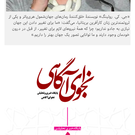
«جی. کی. رولینگ» نویسندهٔ خلق‌کنندهٔ رمان‌های جهان‌شمول هری‌پاتر و یکی از
ثروتمندترین زنان کارآفرین بریتانیا، می‌گفت: «ما برای تغییر دادن این جهان
نیازی به جادو نداریم؛ چرا که همهٔ نیروهای لازم برای تغییر، از قبل در درون
خودمان وجود دارند و ما توانایی تصور یک جهان بهتر را داریم.»