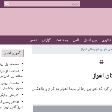
 فناوری
بین الملل
البرز
یادداشت
گزارش
عکس
بدی هوای شهرستان اهواز
آخرین اخبار
صفحه اول روزنامه‌های 
استفاده از ظر
ن اهواز
استانداری البرز ب
نشست بررسی م
حقوق بیت‌المال در
 كرد كه لغو پروازها از مبدا اهواز به كرج و بالعكس
کدپستی جایگزی
افتتاح رسمی آم
البرز/گامی نوین در