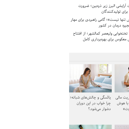
رایشی البرز زیر ذره‌بین؛ ضرورت
 برای تولیدکنندگان
تنها نیست»؛ گامی راهبردی برای مهار
جیره درمان در کشور
بیمارستان ۱۳۵ تختخوابی ولیعصر کمالشهر؛ از افتتاح
معکوس برای بهره‌برداری کامل
یت مالی
یائسگی و چالش‌های شبانه؛
 با هوش
چرا خواب در این دوران
وت»
دشوار می‌شود؟