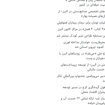
ه اشتغال زنان و مشاغل خانگی تا
حیت حرفه‌ای در کشور
های تخصصی صنایع‌دستی در البرز؛ از
ل‌های همیشه بهار»
لبرز
ن مسابقه طراحی تمبر کودک منتشر شد
حیط‌زیست خواستار مداخله فوری
کمبود نیروی انسانی شد
ه ملی «جی‌نف» در روستاهای البرز با
دهیاران و پست
ادی در البرز؛ از توسعه زیرساخت‌های
 خدمت مالیاتی
بیر سی‌ویکمین جشنواره بین‌المللی تئاتر
د
فول گردشگری کرج در مسیر توسعه
پیشران اقتصاد محلی
آبفای البرز پیشتاز شد؛ ارائه تمامی ۲۲ خدمت آب و
ام‌رسان «بله»