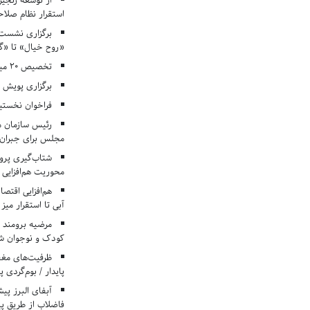
از توسعه زنجیر
استقرار نظام صلا
برگزاری نشست‌
«روح خیال» تا «گ
تخصیص ۲۰ میلیارد تومان برای درمان بیماران هموفیلی
برگزاری پویش «۴ کتاب، ۴ فصل» در مراکز کانون ا
فراخوان نخستی
رئیس سازمان م
مجلس برای جبران 
شتاب‌گیری پروژ
محوریت هم‌افزایی 
هم‌افزایی اقتص
آبی تا استقرار میز
مرضیه برومند د
کودک و نوجوان ش
ظرفیت‌های مغ
پایدار / بوم‌گردی 
فاضلاب از طریق پی