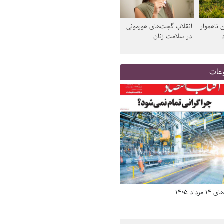
 ناهموار
انقلاب گجت‌های هورمونی
در سلامت زنان
عات
د 1405
صفحه اول روزنامه‌های 14 مرداد 1405