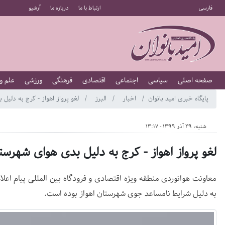
فارسی
ارتباط با ما
درباره ما
آرشیو
صفحه اصلی
سیاسی
اجتماعی
اقتصادی
فرهنگی
ورزشی
علم و
پایگاه خبری امید بانوان
اخبار
البرز
لغو پرواز اهواز - كرج به دليل 
شنبه، 29 آذر 1399 - 13:17
لغو پرواز اهواز - كرج به دليل بدی هوای شهرستا
معاونت هوانوردی منطقه ويژه اقتصادی و فرودگاه بين المللی پيام اعلام
به دليل شرايط نامساعد جوی شهرستان اهواز بوده است.