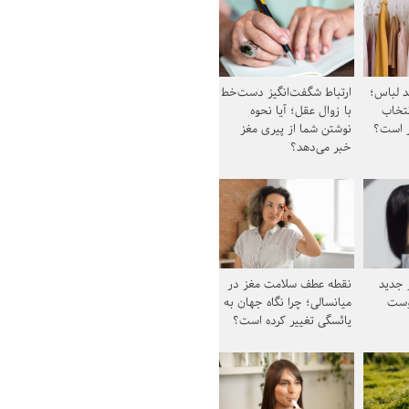
د لباس؛
ارتباط شگفت‌انگیز دست‌خط
نتخاب
با زوال عقل؛ آیا نحوه
ز است؟
نوشتن شما از پیری مغز
خبر می‌دهد؟
ز جدید
نقطه عطف سلامت مغز در
وست
میانسالی؛ چرا نگاه جهان به
یائسگی تغییر کرده است؟