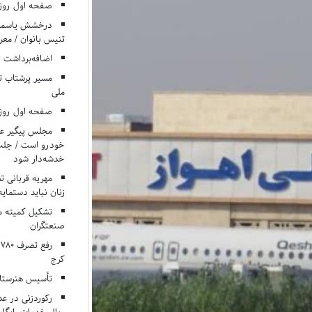
صفحه اول روزنامه‌های 
درخشش یاسمن ی
تنیس بانوان / معرف
اضافه‌برداشت 
مسیر پرشتاب ت
ملی
صفحه اول روزنامه‌های 
مجلس پیگیر عدم
خودرو است / جلب ا
خدشه‌دار شود
مهریه قربانی 
زنان نباید دستمایه
تشکیل کمیته م
صنعتگران
کرج
تأسیس هنرستان