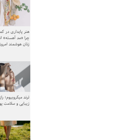
هنر پایداری در کم
چرا «مد آهسته» ا
زنان هوشمند امرو
ترند میکروبیوم؛ را
زیبایی و سلامت پ