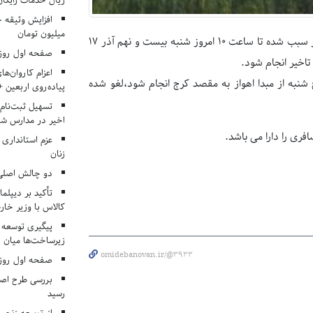
ریال خدمات رایگان در ۶۶ اردوی جها
میلیون تومان
اتقیایی بااعلام این خبر افزود: شرايط نامساعد جوی اهواز سبب شده تا ساعت ١٠ امروز شنبه بيست و نهم آذر ١٧
صفحه اول روزنامه‌های 
 تاخير انجام شود.
اعزام کاروان‌ها
 شنبه از مبدا اهواز به مقصد كرج انجام شود،لغو شده
پیاده‌روی اربعین 
تسهیل ثبت‌نام
اخیر در مدارس شا
فری را دارا می باشد.
عزم استانداری
زنان
دو چالش اصلی 
تأکید بر دیپلما
کالاس با وزیر خارج
پیگیری توسعه 
زیرساخت‌ها میان ا
omidebanovan.ir/@3933
صفحه اول روزنامه‌های 
بررسی طرح اصلا
رسید