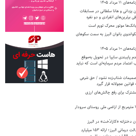
11 مرداد 1405
زدانی و هانا سلطانی در مسابقات
ی برترین‌های انفرادی و دو نفره
بانک‌ها موتور محرک تورم است
کواندوی بانوان البرز به سمت سکوهای
10 مرداد 1405
 پایبندی سایپا در تحویل به‌موقع
عتماد مردم سرمایه‌ای است که نباید
تصمیمات شتاب‌زده نشود / حق شرعی
 قوانین عجولانه قرار گیرد
شترک برای رفع چالش‌های ارزی
رفع تصرف ۱۷۸۰ مترمربع از اراضی ملی روستای سرودار
 دخترانه «کارادُخت» در البرز
رکوردزنی در عدالت درمانی البرز؛ ارائه ۱۵۳ میلیارد