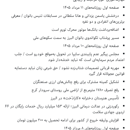
صفحه اول روزنامه‌های 11 مرداد 1405
درخشش یاسمن یزدانی و هانا سلطانی در مسابقات تنیس بانوان / معرفی
برترین‌های انفرادی و دو نفره
اضافه‌برداشت بانک‌ها موتور محرک تورم است
مسیر پرشتاب تکواندوی بانوان البرز به سمت سکوهای ملی
صفحه اول روزنامه‌های 10 مرداد 1405
مجلس پیگیر عدم پایبندی سایپا در تحویل به‌موقع خودرو است / جلب
اعتماد مردم سرمایه‌ای است که نباید خدشه‌دار شود
مهریه قربانی تصمیمات شتاب‌زده نشود / حق شرعی زنان نباید دستمایه
قوانین عجولانه قرار گیرد
تشکیل کمیته مشترک برای رفع چالش‌های ارزی صنعتگران
رفع تصرف ۱۷۸۰ مترمربع از اراضی ملی روستای سرودار کرج
تأسیس هنرستان دخترانه «کارادُخت» در البرز
رکوردزنی در عدالت درمانی البرز؛ ارائه ۱۵۳ میلیارد ریال خدمات رایگان در ۶۶
اردوی جهادی سلامت
افزایش وثیقه خروج از کشور برای ادامه تحصیل به ۲۰۰ میلیون تومان
صفحه اول روزنامه‌های 8 مرداد 1405