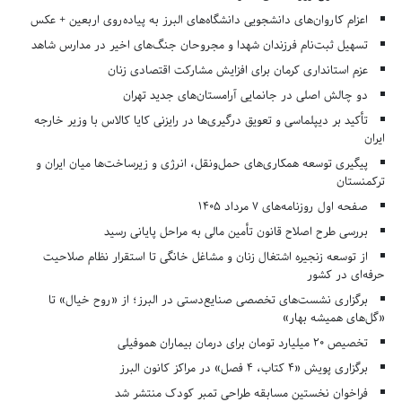
اعزام کاروان‌های دانشجویی دانشگاه‌های البرز به پیاده‌روی اربعین + عکس
تسهیل ثبت‌نام فرزندان شهدا و مجروحان جنگ‌های اخیر در مدارس شاهد
عزم استانداری کرمان برای افزایش مشارکت اقتصادی زنان
دو چالش اصلی در جانمایی آرامستان‌های جدید تهران
تأکید بر دیپلماسی و تعویق درگیری‌ها در رایزنی کایا کالاس با وزیر خارجه
ایران
پیگیری توسعه همکاری‌های حمل‌ونقل، انرژی و زیرساخت‌ها میان ایران و
ترکمنستان
صفحه اول روزنامه‌های 7 مرداد 1405
بررسی طرح اصلاح قانون تأمین مالی به مراحل پایانی رسید
از توسعه زنجیره اشتغال زنان و مشاغل خانگی تا استقرار نظام صلاحیت
حرفه‌ای در کشور
برگزاری نشست‌های تخصصی صنایع‌دستی در البرز؛ از «روح خیال» تا
«گل‌های همیشه بهار»
تخصیص ۲۰ میلیارد تومان برای درمان بیماران هموفیلی
برگزاری پویش «۴ کتاب، ۴ فصل» در مراکز کانون البرز
فراخوان نخستین مسابقه طراحی تمبر کودک منتشر شد