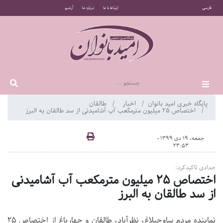
فارسی
ارتباط با ما
درباره ما
آرشیو
پایگاه خبری امید بانوان
اخبار
طالقان
اختصاص ٢۵ میلیون متر‌مکعب آب آشامیدنی از سد طالقان به البرز
جمعه، 19 دی 1399 -
23:53
حدادی تاکیدکرد:
اختصاص ٢۵ میلیون متر‌مکعب آب آشامیدنی
از سد طالقان به البرز
نماینده مردم ساوجبلاغ، نظرآباد، طالقان و چهارباغ از اختصاص ٢۵