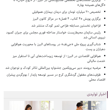
برگزاری نشست‌های تخصصی صنایع‌دستی در البرز؛ از «روح خیال» تا
«گل‌های همیشه بهار»
تخصیص ۲۰ میلیارد تومان برای درمان بیماران هموفیلی
برگزاری پویش «۴ کتاب، ۴ فصل» در مراکز کانون البرز
فراخوان نخستین مسابقه طراحی تمبر کودک منتشر شد
رئیس سازمان محیط‌زیست خواستار مداخله فوری مجلس برای جبران کمبود
نیروی انسانی شد
شتاب‌گیری پروژه ملی «جی‌نف» در روستاهای البرز با محوریت هم‌افزایی
دهیاران و پست
هم‌افزایی اقتصادی در البرز؛ از توسعه زیرساخت‌های آبی تا استقرار میز
خدمت مالیاتی
مرضیه برومند دبیر سی‌ویکمین جشنواره بین‌المللی تئاتر کودک و نوجوان شد
ظرفیت‌های مغفول گردشگری کرج در مسیر توسعه پایدار / بوم‌گردی پیشران
اقتصاد محلی
اخبار تولیدی