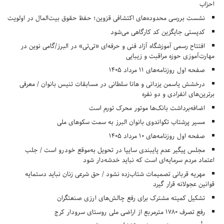
احزاب
نشست بررسی محدوده‌های اکتشافی قزوین؛ حفظ حقوق بیت‌المال در اولویت
کدپستی جایگزین کد کارگاهی می‌شود
افتتاح رسمی آموزشگاه آزاد فنی و حرفه‌ای «تی‌تی» در البرز/گامی نوین در
مهارت‌آموزی حوزه مراقبت و زیبایی
صفحه اول روزنامه‌های 11 مرداد 1405
درخشش یاسمن یزدانی و هانا سلطانی در مسابقات تنیس بانوان / معرفی
برترین‌های انفرادی و دو نفره
اضافه‌برداشت بانک‌ها موتور محرک تورم است
مسیر پرشتاب تکواندوی بانوان البرز به سمت سکوهای ملی
صفحه اول روزنامه‌های 10 مرداد 1405
مجلس پیگیر عدم پایبندی سایپا در تحویل به‌موقع خودرو است / جلب
اعتماد مردم سرمایه‌ای است که نباید خدشه‌دار شود
مهریه قربانی تصمیمات شتاب‌زده نشود / حق شرعی زنان نباید دستمایه
قوانین عجولانه قرار گیرد
تشکیل کمیته مشترک برای رفع چالش‌های ارزی صنعتگران
رفع تصرف ۱۷۸۰ مترمربع از اراضی ملی روستای سرودار کرج