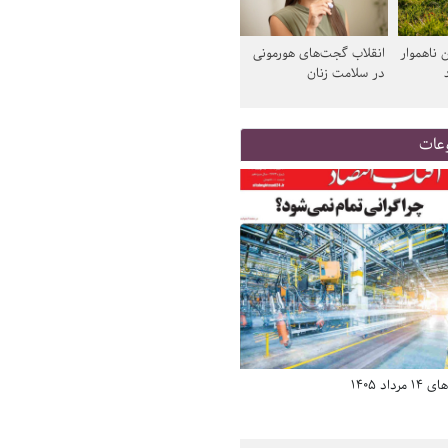
 ناهموار
انقلاب گجت‌های هورمونی
در سلامت زنان
عات
د 1405
صفحه اول روزنامه‌های 14 مرداد 1405