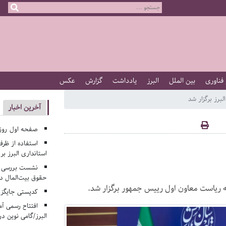
 فناوری
بین الملل
البرز
یادداشت
گزارش
عکس
برز برگزار شد
آخرین اخبار
صفحه اول روزنامه‌های 
استفاده از ظر
استانداری البرز ب
نشست بررسی م
حقوق بیت‌المال در
ه ریاست معاون اول رییس جمهور برگزار شد.
کدپستی جایگزی
افتتاح رسمی آم
البرز/گامی نوین در