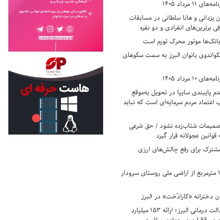
11 مرداد 1405
زدانی و هانا سلطانی در مسابقات
ی برترین‌های انفرادی و دو نفره
بانک‌ها موتور محرک تورم است
کواندوی بانوان البرز به سمت سکوهای
10 مرداد 1405
 پایبندی سایپا در تحویل به‌موقع
عتماد مردم سرمایه‌ای است که نباید
تصمیمات شتاب‌زده نشود / حق شرعی
 قوانین عجولانه قرار گیرد
شترک برای رفع چالش‌های ارزی
رفع تصرف ۱۷۸۰ مترمربع از اراضی ملی روستای سرودار
 دخترانه «کارادُخت» در البرز
رکوردزنی در عدالت درمانی البرز؛ ارائه ۱۵۳ میلیارد