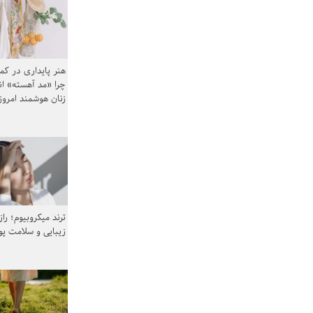
هنر پایداری در کم
چرا «مد آهسته» ا
زنان هوشمند امرو
ترند میکروبیوم؛ را
زیبایی و سلامت پ