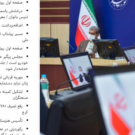
صفحه اول روزنامه‌های 
درخشش یاسمن ی
تنیس بانوان / معرف
اضافه‌برداشت 
مسیر پرشتاب ت
ملی
صفحه اول روزنامه‌های 
مجلس پیگیر عدم
خودرو است / جلب ا
خدشه‌دار شود
مهریه قربانی 
زنان نباید دستمایه
تشکیل کمیته م
صنعتگران
کرج
تأسیس هنرستان