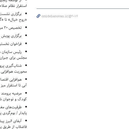
از توسعه زنجیر
استقرار نظام صلا
برگزاری نشست‌
omidebanovan.ir/@4076
«روح خیال» تا «گ
تخصیص ۲۰ میلیارد تومان برای درمان بیماران هموفیلی
برگزاری پویش «۴ کتاب، ۴ فصل» در مراکز کانون ا
فراخوان نخستی
رئیس سازمان م
مجلس برای جبران 
شتاب‌گیری پروژ
محوریت هم‌افزایی 
هم‌افزایی اقتص
آبی تا استقرار میز
مرضیه برومند د
کودک و نوجوان ش
ظرفیت‌های مغ
پایدار / بوم‌گردی 
فاضلاب از طریق پی