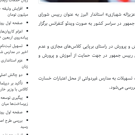
ریال خدمات رایگان در ۶۶ اردوی جها
زاله شهبازی» استاندار البرز به عنوان رییس شورای
میلیون تومان
صفحه اول روزنامه‌های 
مهور در سراسر کشور به صورت ویدئو کنفرانس برگزار
اعزام کاروان‌ها
پیاده‌روی اربعین 
تسهیل ثبت‌نام
زش و پرورش در راستای برپایی کلاس‌های مجازی و عدم
اخیر در مدارس شا
ل رییس جمهور در جهت حمایت از آموزش و پرورش و
عزم استانداری
زنان
دو چالش اصلی 
خت تسهیلات به مدارس غیردولتی از محل اعتبارات خسارت
تأکید بر دیپلما
کالاس با وزیر خارج
پیگیری توسعه 
زیرساخت‌ها میان ا
صفحه اول روزنامه‌های 
بررسی طرح اصلا
رسید