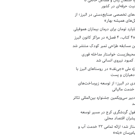
ه اشتغال زنان و مشاغل خانگی تا
حیت حرفه‌ای در کشور
های تخصصی صنایع‌دستی در البرز؛ از
ل‌های همیشه بهار»
لبرز
ن مسابقه طراحی تمبر کودک منتشر شد
حیط‌زیست خواستار مداخله فوری
کمبود نیروی انسانی شد
ه ملی «جی‌نف» در روستاهای البرز با
دهیاران و پست
ادی در البرز؛ از توسعه زیرساخت‌های
 خدمت مالیاتی
بیر سی‌ویکمین جشنواره بین‌المللی تئاتر
د
فول گردشگری کرج در مسیر توسعه
پیشران اقتصاد محلی
آبفای البرز پیشتاز شد؛ ارائه تمامی ۲۲ خدمت آب و
ام‌رسان «بله»