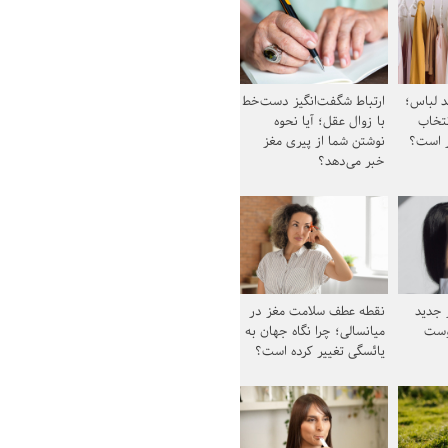
د لباس؛
ارتباط شگفت‌انگیز دست‌خط
نتخاب
با زوال عقل؛ آیا نحوه
ز است؟
نوشتن شما از پیری مغز
خبر می‌دهد؟
ز جدید
نقطه عطف سلامت مغز در
وست
میانسالی؛ چرا نگاه جهان به
یائسگی تغییر کرده است؟