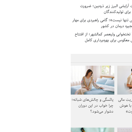
رایشی البرز زیر ذره‌بین؛ ضرورت
 برای تولیدکنندگان
تنها نیست»؛ گامی راهبردی برای مهار
جیره درمان در کشور
بیمارستان ۱۳۵ تختخوابی ولیعصر کمالشهر؛ از افتتاح
معکوس برای بهره‌برداری کامل
یت مالی
یائسگی و چالش‌های شبانه؛
 با هوش
چرا خواب در این دوران
وت»
دشوار می‌شود؟