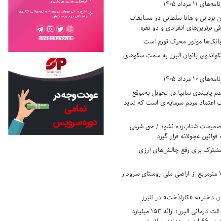
11 مرداد 1405
زدانی و هانا سلطانی در مسابقات
ی برترین‌های انفرادی و دو نفره
بانک‌ها موتور محرک تورم است
کواندوی بانوان البرز به سمت سکوهای
10 مرداد 1405
 پایبندی سایپا در تحویل به‌موقع
عتماد مردم سرمایه‌ای است که نباید
تصمیمات شتاب‌زده نشود / حق شرعی
 قوانین عجولانه قرار گیرد
شترک برای رفع چالش‌های ارزی
رفع تصرف ۱۷۸۰ مترمربع از اراضی ملی روستای سرودار
 دخترانه «کارادُخت» در البرز
رکوردزنی در عدالت درمانی البرز؛ ارائه ۱۵۳ میلیارد