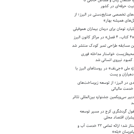
ه اشتغال زنان و مشاغل خانگی تا
حیت حرفه‌ای در کشور
های تخصصی صنایع‌دستی در البرز؛ از
ل‌های همیشه بهار»
لبرز
ن مسابقه طراحی تمبر کودک منتشر شد
حیط‌زیست خواستار مداخله فوری
کمبود نیروی انسانی شد
ه ملی «جی‌نف» در روستاهای البرز با
دهیاران و پست
ادی در البرز؛ از توسعه زیرساخت‌های
 خدمت مالیاتی
بیر سی‌ویکمین جشنواره بین‌المللی تئاتر
د
فول گردشگری کرج در مسیر توسعه
پیشران اقتصاد محلی
آبفای البرز پیشتاز شد؛ ارائه تمامی ۲۲ خدمت آب و
ام‌رسان «بله»