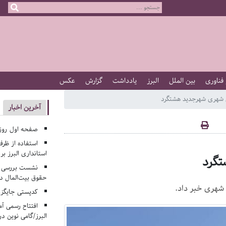
 فناوری
بین الملل
البرز
یادداشت
گزارش
عکس
ل شهری شهرجدید هشتگرد
آخرین اخبار
صفحه اول روزنامه‌های 
استفاده از ظر
استانداری البرز ب
شتگرد
نشست بررسی م
حقوق بیت‌المال در
 شهری خبر داد.
کدپستی جایگزی
افتتاح رسمی آم
البرز/گامی نوین در