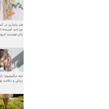
هنر پایداری در کم
چرا «مد آهسته» ا
زنان هوشمند امرو
ترند میکروبیوم؛ را
زیبایی و سلامت پ