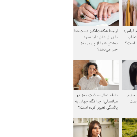
د لباس؛
ارتباط شگفت‌انگیز دست‌خط
نتخاب
با زوال عقل؛ آیا نحوه
ز است؟
نوشتن شما از پیری مغز
خبر می‌دهد؟
ز جدید
نقطه عطف سلامت مغز در
وست
میانسالی؛ چرا نگاه جهان به
یائسگی تغییر کرده است؟