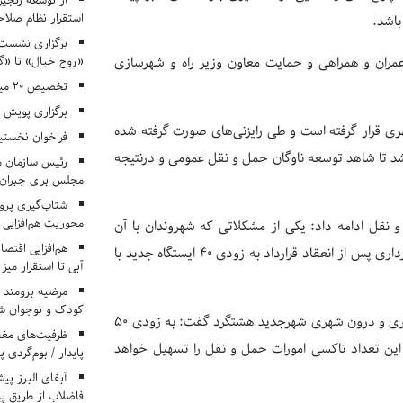
از توسعه زنجیر
استقرار نظام صلا
باشد.
برگزاری نشست‌
«روح خیال» تا «گ
ران و همراهی و حمایت معاون وزیر راه و شهرسازی
تخصیص ۲۰ میلیارد تومان برای درمان بیماران هموفیلی
برگزاری پویش «۴ کتاب، ۴ فصل» در مراکز کانون ا
ی قرار گرفته است و طی رایزنی‌های صورت گرفته شده
فراخوان نخستی
واهد شد تا شاهد توسعه ناوگان حمل و نقل عمومی و درنتیجه
رئیس سازمان م
مجلس برای جبران 
شتاب‌گیری پروژ
محوریت هم‌افزایی 
نقل ادامه داد: یکی از مشکلاتی که شهروندان با آن
هم‌افزایی اقتص
مواجه هستند کمبود ایستگاه اتوبوس می‌باشد که برای حل این موضوع شهرداری پس از انعقاد قرارداد به زودی ۴۰ ایستگاه جدید با
آبی تا استقرار میز
مرضیه برومند د
کودک و نوجوان ش
شهردار شهرجدید هشتگرد با اشاره به افزایش ۵۰ تاکسی به خطوط برون شهری و درون شهری شهرجدید هشتگرد گفت: به زودی ۵۰
ظرفیت‌های مغ
ین تعداد تاکسی امورات حمل و نقل را تسهیل خواهد
پایدار / بوم‌گردی 
فاضلاب از طریق پی