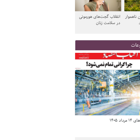
 ناهموار
انقلاب گجت‌های هورمونی
در سلامت زنان
عات
د 1405
صفحه اول روزنامه‌های 14 مرداد 1405