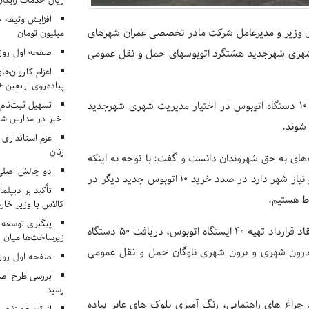
ریال خدمات رایگان در ۶۶ اردوی جها
وزیر و مدیرعامل شرکت مادر تخصصی عمران شهرهای
میلیون تومان
صفحه اول روزنامه‌های 
شهری شهرجدید هشتگرد اتوبوسهای حمل و نقل عمومی
اعزام کاروان‌ها
پیاده‌روی اربعین 
تسهیل ثبت‌نام
حق لطفی افزود: در راستای توسعه ناوگان حمل و نقل عمومی این شهر، ۱۰ دستگاه اتوبوس در اختیار مدیریت شهری شهرجدید
اخیر در مدارس شا
شوند.
عزم استانداری
زنان
های به حق شهروندان دانست و گفت: با توجه به اینکه
دو چالش اصلی 
ناوگان حمل و نقل عمومی شهرجدید هشتگرد فاصله زیادی با استانداردها و نیاز شهر دارد در صدد خرید ۱۰ اتوبوس جدید دیگر در
تأکید بر دیپلما
ط هستیم.
کالاس با وزیر خارج
پیگیری توسعه 
شهردار شهرجدید هشتگرد نیز اظهار داشت: با تهیه ۱۰ دستگاه اتوبوس، انعقاد قرارداد تهیه ۴۰ ایستگاه اتوبوس، دریافت ۵۰ دستگاه
زیرساخت‌ها میان ا
ساماندهی خطوط درون شهری و برون شهری ناوگان حمل و نقل عمومی
صفحه اول روزنامه‌های 
بررسی طرح اصلا
رسید
غ های راهنمایی، رنگ آمیزی بلوک های عابر پیاده