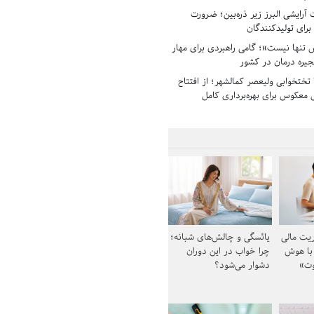
رایشی البرز زیر ذره‌بین؛ ضرورت
 برای تولیدکنندگان
تنها نیست»؛ گامی راهبردی برای مهار
جیره درمان در کشور
بیمارستان ۱۳۵ تختخوابی ولیعصر کمالشهر؛ از افتتاح
معکوس برای بهره‌برداری کامل
یت مالی
یائسگی و چالش‌های شبانه؛
 با هوش
چرا خواب در این دوران
وت»
دشوار می‌شود؟