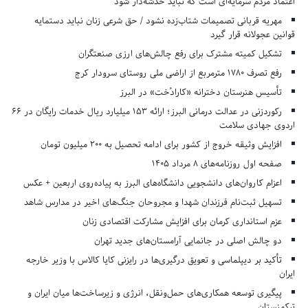
اعتماد مردم سرمایه‌ای است که نباید خدشه‌دار شود
مهریه قربانی تصمیمات شتاب‌زده نشود / حق شرعی زنان نباید دستمایه
قوانین عجولانه قرار گیرد
تشکیل کمیته مشترک برای رفع چالش‌های ارزی صنعتگران
رفع تصرف ۱۷۸۰ مترمربع از اراضی ملی روستای سرودار کرج
تأسیس هنرستان دخترانه «کارادُخت» در البرز
رکوردزنی در عدالت درمانی البرز؛ ارائه ۱۵۳ میلیارد ریال خدمات رایگان در ۶۶
اردوی جهادی سلامت
افزایش وثیقه خروج از کشور برای ادامه تحصیل به ۲۰۰ میلیون تومان
صفحه اول روزنامه‌های 8 مرداد 1405
اعزام کاروان‌های دانشجویی دانشگاه‌های البرز به پیاده‌روی اربعین + عکس
تسهیل ثبت‌نام فرزندان شهدا و مجروحان جنگ‌های اخیر در مدارس شاهد
عزم استانداری کرمان برای افزایش مشارکت اقتصادی زنان
دو چالش اصلی در جانمایی آرامستان‌های جدید تهران
تأکید بر دیپلماسی و تعویق درگیری‌ها در رایزنی کایا کالاس با وزیر خارجه
ایران
پیگیری توسعه همکاری‌های حمل‌ونقل، انرژی و زیرساخت‌ها میان ایران و
ترکمنستان