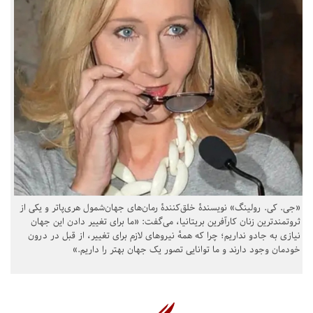
«جی. کی. رولینگ» نویسندهٔ خلق‌کنندهٔ رمان‌های جهان‌شمول هری‌پاتر و یکی از
ثروتمندترین زنان کارآفرین بریتانیا، می‌گفت: «ما برای تغییر دادن این جهان
نیازی به جادو نداریم؛ چرا که همهٔ نیروهای لازم برای تغییر، از قبل در درون
خودمان وجود دارند و ما توانایی تصور یک جهان بهتر را داریم.»