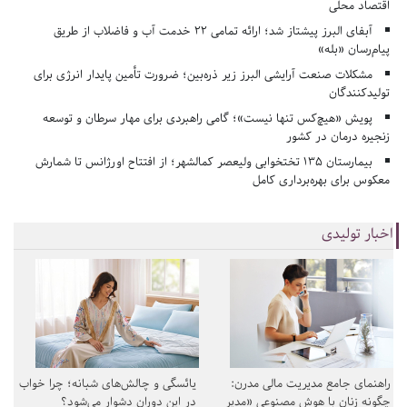
اقتصاد محلی
آبفای البرز پیشتاز شد؛ ارائه تمامی ۲۲ خدمت آب و فاضلاب از طریق
پیام‌رسان «بله»
مشکلات صنعت آرایشی البرز زیر ذره‌بین؛ ضرورت تأمین پایدار انرژی برای
تولیدکنندگان
پویش «هیچ‌کس تنها نیست»؛ گامی راهبردی برای مهار سرطان و توسعه
زنجیره درمان در کشور
بیمارستان ۱۳۵ تختخوابی ولیعصر کمالشهر؛ از افتتاح اورژانس تا شمارش
معکوس برای بهره‌برداری کامل
اخبار تولیدی
راهنمای جامع مدیریت مالی مدرن:
یائسگی و چالش‌های شبانه؛ چرا خواب
چگونه زنان با هوش مصنوعی «مدیر
در این دوران دشوار می‌شود؟