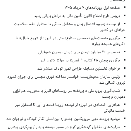
صفحه اول روزنامه‌های 7 مرداد 1405
بررسی طرح اصلاح قانون تأمین مالی به مراحل پایانی رسید
از توسعه زنجیره اشتغال زنان و مشاغل خانگی تا استقرار نظام صلاحیت
حرفه‌ای در کشور
برگزاری نشست‌های تخصصی صنایع‌دستی در البرز؛ از «روح خیال» تا
«گل‌های همیشه بهار»
تخصیص ۲۰ میلیارد تومان برای درمان بیماران هموفیلی
برگزاری پویش «۴ کتاب، ۴ فصل» در مراکز کانون البرز
فراخوان نخستین مسابقه طراحی تمبر کودک منتشر شد
رئیس سازمان محیط‌زیست خواستار مداخله فوری مجلس برای جبران کمبود
نیروی انسانی شد
شتاب‌گیری پروژه ملی «جی‌نف» در روستاهای البرز با محوریت هم‌افزایی
دهیاران و پست
هم‌افزایی اقتصادی در البرز؛ از توسعه زیرساخت‌های آبی تا استقرار میز
خدمت مالیاتی
مرضیه برومند دبیر سی‌ویکمین جشنواره بین‌المللی تئاتر کودک و نوجوان شد
ظرفیت‌های مغفول گردشگری کرج در مسیر توسعه پایدار / بوم‌گردی پیشران