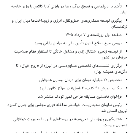
تأکید بر دیپلماسی و تعویق درگیری‌ها در رایزنی کایا کالاس با وزیر خارجه
ایران
پیگیری توسعه همکاری‌های حمل‌ونقل، انرژی و زیرساخت‌ها میان ایران و
ترکمنستان
صفحه اول روزنامه‌های 7 مرداد 1405
بررسی طرح اصلاح قانون تأمین مالی به مراحل پایانی رسید
از توسعه زنجیره اشتغال زنان و مشاغل خانگی تا استقرار نظام صلاحیت
حرفه‌ای در کشور
برگزاری نشست‌های تخصصی صنایع‌دستی در البرز؛ از «روح خیال» تا
«گل‌های همیشه بهار»
تخصیص ۲۰ میلیارد تومان برای درمان بیماران هموفیلی
برگزاری پویش «۴ کتاب، ۴ فصل» در مراکز کانون البرز
فراخوان نخستین مسابقه طراحی تمبر کودک منتشر شد
رئیس سازمان محیط‌زیست خواستار مداخله فوری مجلس برای جبران کمبود
نیروی انسانی شد
شتاب‌گیری پروژه ملی «جی‌نف» در روستاهای البرز با محوریت هم‌افزایی
دهیاران و پست