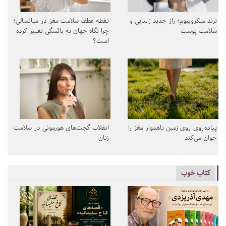
ترند میکروبیوم؛ راز جدید زیبایی و
نقطه عطف سلامت مغز در میانسالی؛
سلامت پوست
چرا نگاه جهان به یائسگی تغییر کرده
است؟
پیاده‌روی روی زمین ناهموار مغز را
انقلاب گجت‌های هورمونی در سلامت
جوان می‌کند
زنان
کتاب خوب