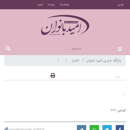
فارسی
ارتباط با ما
درباره ما
آرشیو
پایگاه خبری امید بانوان
اخبار
، - :
کدخبر:
424
omidebanovan.ir/@424