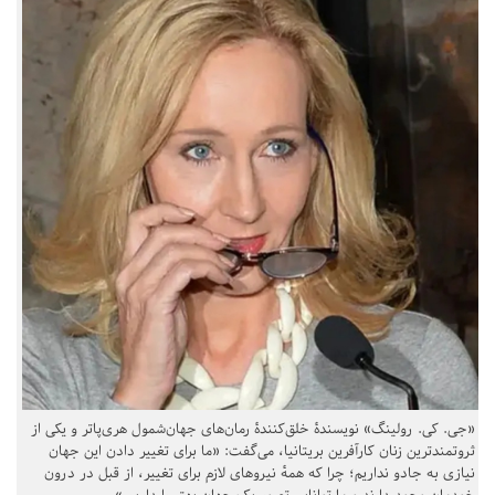
«جی. کی. رولینگ» نویسندهٔ خلق‌کنندهٔ رمان‌های جهان‌شمول هری‌پاتر و یکی از
ثروتمندترین زنان کارآفرین بریتانیا، می‌گفت: «ما برای تغییر دادن این جهان
نیازی به جادو نداریم؛ چرا که همهٔ نیروهای لازم برای تغییر، از قبل در درون