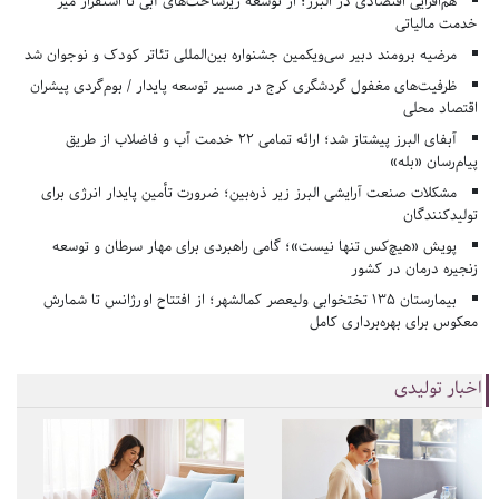
هم‌افزایی اقتصادی در البرز؛ از توسعه زیرساخت‌های آبی تا استقرار میز
خدمت مالیاتی
مرضیه برومند دبیر سی‌ویکمین جشنواره بین‌المللی تئاتر کودک و نوجوان شد
ظرفیت‌های مغفول گردشگری کرج در مسیر توسعه پایدار / بوم‌گردی پیشران
اقتصاد محلی
آبفای البرز پیشتاز شد؛ ارائه تمامی ۲۲ خدمت آب و فاضلاب از طریق
پیام‌رسان «بله»
مشکلات صنعت آرایشی البرز زیر ذره‌بین؛ ضرورت تأمین پایدار انرژی برای
تولیدکنندگان
پویش «هیچ‌کس تنها نیست»؛ گامی راهبردی برای مهار سرطان و توسعه
زنجیره درمان در کشور
بیمارستان ۱۳۵ تختخوابی ولیعصر کمالشهر؛ از افتتاح اورژانس تا شمارش
معکوس برای بهره‌برداری کامل
اخبار تولیدی