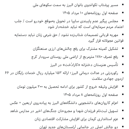
مسیر پرشتاب تکواندوی بانوان البرز به سمت سکوهای ملی
صفحه اول روزنامه‌های 10 مرداد 1405
مجلس پیگیر عدم پایبندی سایپا در تحویل به‌موقع خودرو است / جلب
اعتماد مردم سرمایه‌ای است که نباید خدشه‌دار شود
مهریه قربانی تصمیمات شتاب‌زده نشود / حق شرعی زنان نباید دستمایه
قوانین عجولانه قرار گیرد
تشکیل کمیته مشترک برای رفع چالش‌های ارزی صنعتگران
رفع تصرف ۱۷۸۰ مترمربع از اراضی ملی روستای سرودار کرج
تأسیس هنرستان دخترانه «کارادُخت» در البرز
رکوردزنی در عدالت درمانی البرز؛ ارائه ۱۵۳ میلیارد ریال خدمات رایگان در ۶۶
اردوی جهادی سلامت
افزایش وثیقه خروج از کشور برای ادامه تحصیل به ۲۰۰ میلیون تومان
صفحه اول روزنامه‌های 8 مرداد 1405
اعزام کاروان‌های دانشجویی دانشگاه‌های البرز به پیاده‌روی اربعین + عکس
تسهیل ثبت‌نام فرزندان شهدا و مجروحان جنگ‌های اخیر در مدارس شاهد
عزم استانداری کرمان برای افزایش مشارکت اقتصادی زنان
دو چالش اصلی در جانمایی آرامستان‌های جدید تهران