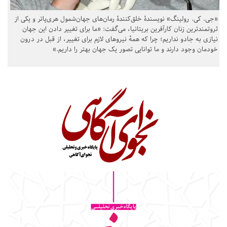
«جی. کی. رولینگ» نویسندهٔ خلق‌کنندهٔ رمان‌های جهان‌شمول هری‌پاتر و یکی از
ثروتمندترین زنان کارآفرین بریتانیا، می‌گفت: «ما برای تغییر دادن این جهان
نیازی به جادو نداریم؛ چرا که همهٔ نیروهای لازم برای تغییر، از قبل در درون
خودمان وجود دارند و ما توانایی تصور یک جهان بهتر را داریم.»