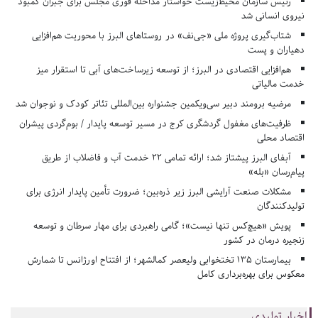
رئیس سازمان محیط‌زیست خواستار مداخله فوری مجلس برای جبران کمبود
نیروی انسانی شد
شتاب‌گیری پروژه ملی «جی‌نف» در روستاهای البرز با محوریت هم‌افزایی
دهیاران و پست
هم‌افزایی اقتصادی در البرز؛ از توسعه زیرساخت‌های آبی تا استقرار میز
خدمت مالیاتی
مرضیه برومند دبیر سی‌ویکمین جشنواره بین‌المللی تئاتر کودک و نوجوان شد
ظرفیت‌های مغفول گردشگری کرج در مسیر توسعه پایدار / بوم‌گردی پیشران
اقتصاد محلی
آبفای البرز پیشتاز شد؛ ارائه تمامی ۲۲ خدمت آب و فاضلاب از طریق
پیام‌رسان «بله»
مشکلات صنعت آرایشی البرز زیر ذره‌بین؛ ضرورت تأمین پایدار انرژی برای
تولیدکنندگان
پویش «هیچ‌کس تنها نیست»؛ گامی راهبردی برای مهار سرطان و توسعه
زنجیره درمان در کشور
بیمارستان ۱۳۵ تختخوابی ولیعصر کمالشهر؛ از افتتاح اورژانس تا شمارش
معکوس برای بهره‌برداری کامل
اخبار تولیدی