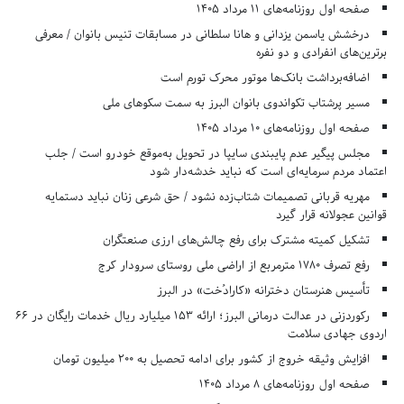
صفحه اول روزنامه‌های 11 مرداد 1405
درخشش یاسمن یزدانی و هانا سلطانی در مسابقات تنیس بانوان / معرفی
برترین‌های انفرادی و دو نفره
اضافه‌برداشت بانک‌ها موتور محرک تورم است
مسیر پرشتاب تکواندوی بانوان البرز به سمت سکوهای ملی
صفحه اول روزنامه‌های 10 مرداد 1405
مجلس پیگیر عدم پایبندی سایپا در تحویل به‌موقع خودرو است / جلب
اعتماد مردم سرمایه‌ای است که نباید خدشه‌دار شود
مهریه قربانی تصمیمات شتاب‌زده نشود / حق شرعی زنان نباید دستمایه
قوانین عجولانه قرار گیرد
تشکیل کمیته مشترک برای رفع چالش‌های ارزی صنعتگران
رفع تصرف ۱۷۸۰ مترمربع از اراضی ملی روستای سرودار کرج
تأسیس هنرستان دخترانه «کارادُخت» در البرز
رکوردزنی در عدالت درمانی البرز؛ ارائه ۱۵۳ میلیارد ریال خدمات رایگان در ۶۶
اردوی جهادی سلامت
افزایش وثیقه خروج از کشور برای ادامه تحصیل به ۲۰۰ میلیون تومان
صفحه اول روزنامه‌های 8 مرداد 1405