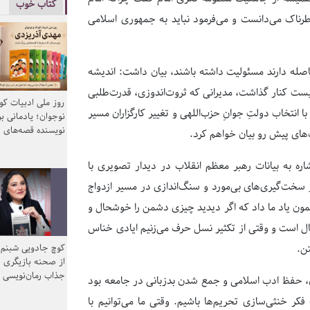
کتاب خوب
رناک می‌دانست و می‌فرمود نباید به جمهوری اسلامی
 فاصله‌ دارند مسئولیت داشته باشند، بیان داشت: اندیشه
ز نیست کنار گذاشت، مدیرانی که ثروت‌اندوزی، قدرت‌طلبی
روز ملی ادبیات ک
ا انتخاب دولتِ جوانِ حزب‌اللهی و تغییر کارگزاران مسیر
نوجوان؛ یادمانی بر
نویسنده قصه‌های 
ای پیش رو بیان خواهم کرد.
اره به بیانات رهبر معظم انقلاب در دیدار تصویری با
از سخت‌گیری‌های بی‌مورد و سنگ‌اندازی در مسیر ازدواج
 مضمون یاد ما داد که اگر دیدید چیزی دشمن را خوشحال و
 است و وقتی از تکثیر نسل حرف می‌زنیم ایادی خناس
کوچ جادویی شبنم 
ن.
از صحنه بازیگری ب
جذاب رمان‌نویسی
ن، حفظ ادب اسلامی و جمع شدن بدزبانی در جامعه بود
کر خنثی‌سازی تحریم‌ها باشیم. وقتی ما می‌توانیم با