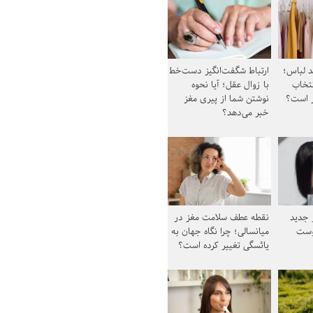
د لباس؛
ارتباط شگفت‌انگیز دست‌خط
نتخاب
با زوال عقل؛ آیا نحوه
ز است؟
نوشتن شما از پیری مغز
خبر می‌دهد؟
ز جدید
نقطه عطف سلامت مغز در
وست
میانسالی؛ چرا نگاه جهان به
یائسگی تغییر کرده است؟