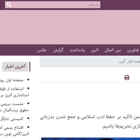
 فناوری
بین الملل
البرز
یادداشت
گزارش
عکس
ه قرار گیرد
آخرین اخبار
صفحه اول روزنامه‌های 
استفاده از ظر
استانداری البرز ب
نشست بررسی م
حقوق بیت‌المال در
من تاکید بر حفظ ادب اسلامی و جمع شدن بدزبانی
کدپستی جایگزی
زی تحریم‌ها باشیم.
افتتاح رسمی آم
البرز/گامی نوین در