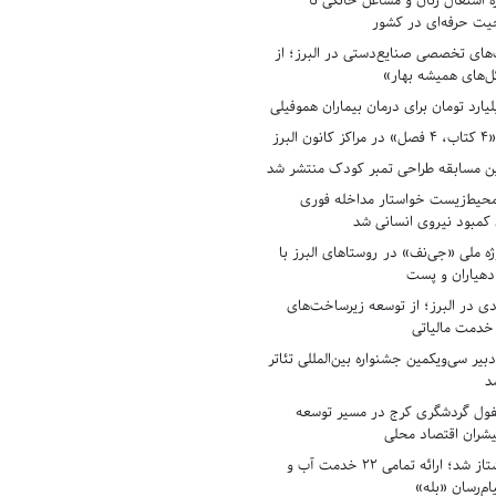
ه اشتغال زنان و مشاغل خانگی تا
حیت حرفه‌ای در کشور
های تخصصی صنایع‌دستی در البرز؛ از
ل‌های همیشه بهار»
لبرز
ن مسابقه طراحی تمبر کودک منتشر شد
حیط‌زیست خواستار مداخله فوری
کمبود نیروی انسانی شد
ه ملی «جی‌نف» در روستاهای البرز با
دهیاران و پست
ادی در البرز؛ از توسعه زیرساخت‌های
 خدمت مالیاتی
بیر سی‌ویکمین جشنواره بین‌المللی تئاتر
د
فول گردشگری کرج در مسیر توسعه
پیشران اقتصاد محلی
آبفای البرز پیشتاز شد؛ ارائه تمامی ۲۲ خدمت آب و
ام‌رسان «بله»