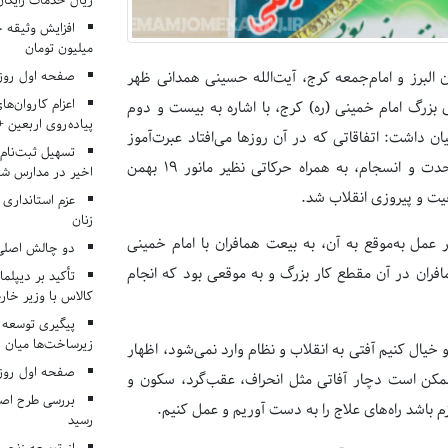
ریال خدمات رایگان در ۶۶ اردوی جها
میلیون تومان
صفحه اول روزنامه‌های 
ن البرز و امام‌جمعه کرج، آیت‌الله حسینی همدانی ظهر
اعزام کاروان‌ها
زرگ امام خمینی (ره) کرج، با اشاره به بیست و دوم
پیاده‌روی اربعین 
ن داشت: اتفاقاتی که در آن روزها می‌افتاد عبرت‌آموز
تسهیل ثبت‌نام
بود و رهبری‌های حضرت امام رحمه‌الله علیه و اطاعت مردم در کمال وحدت و انسجام، به همراه حرکاتی نظیر مانور ۱۹ بهمن
اخیر در مدارس شا
یت و پیروزی انقلاب شد.
عزم استانداری
زنان
عمل به‌موقع به آن، به بیعت همافران با امام خمینی
دو چالش اصلی 
۱۳ اشاره کرد و گفت: بیعت همافران در آن مقطع کار بزرگ و به موقعی بود که انجام
تأکید بر دیپلما
کالاس با وزیر خارج
پیگیری توسعه 
زیرساخت‌ها میان ا
 خیال کنیم آفتی به انقلاب و نظام وارد نمی‌شود، اظهار
صفحه اول روزنامه‌های 
ممکن است دچار آفاتی مثل انحراف، عقب‌گرد، سکون و
بررسی طرح اصلا
 باشد راه‌های علاج را به دست آوریم و عمل کنیم.
رسید