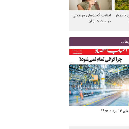
 ناهموار
انقلاب گجت‌های هورمونی
در سلامت زنان
عات
د 1405
صفحه اول روزنامه‌های 14 مرداد 1405