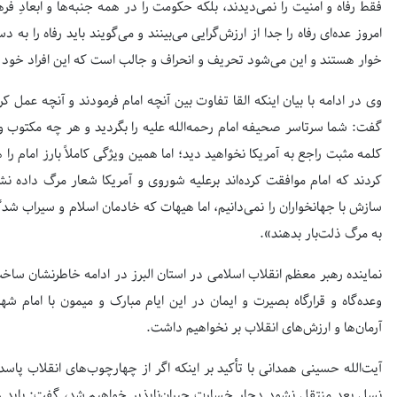
فقط رفاه و امنیت را نمی‌دیدند، بلکه حکومت را در همه جنبه‌ها و ابعادِ ف
امروز عده‌ای رفاه را جدا از ارزش‌گرایی می‌بینند و می‌گویند باید رفاه را ب
خوار هستند و این می‌شود تحریف و انحراف و جالب است که این افراد خود را
وی در ادامه با بیان اینکه القا تفاوت بین آنچه امام فرمودند و آنچه عم
گفت: شما سرتاسر صحیفه امام رحمه‌الله علیه را بگردید و هر چه مکتوب 
کلمه مثبت راجع به آمریکا نخواهید دید؛ اما همین ویژگی کاملاً بارز امام را
کردند که امام موافقت کرده‌اند برعلیه شوروی و آمریکا شعار مرگ داده نشو
سازش با جهانخواران را نمی‌دانیم، اما هیهات که خادمان اسلام و سیراب شد
به مرگ ذلت‌بار بدهند».
نماینده رهبر معظم انقلاب اسلامی در استان البرز در ادامه خاطرنشان ساخت
وعده‌گاه و قرارگاه بصیرت و ایمان در این ایام مبارک و میمون با امام شه
آرمان‌ها و ارزش‌های انقلاب بر نخواهیم داشت.
صفحه اول روزنامه‌های 14 مرداد 1405
آیت‌الله حسینی همدانی با تأکید بر اینکه اگر از چهارچوب‌های انقلاب پا
نسل بعد منتقل نشود دچار خسارت جبران‌ناپذیر خواهیم شد، گفت: باید 