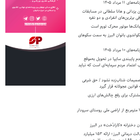
11 مرداد 1405
زدانی و هانا سلطانی در مسابقات
ی برترین‌های انفرادی و دو نفره
بانک‌ها موتور محرک تورم است
کواندوی بانوان البرز به سمت سکوهای
10 مرداد 1405
 پایبندی سایپا در تحویل به‌موقع
عتماد مردم سرمایه‌ای است که نباید
تصمیمات شتاب‌زده نشود / حق شرعی
 قوانین عجولانه قرار گیرد
شترک برای رفع چالش‌های ارزی
رفع تصرف ۱۷۸۰ مترمربع از اراضی ملی روستای سرودار
 دخترانه «کارادُخت» در البرز
رکوردزنی در عدالت درمانی البرز؛ ارائه ۱۵۳ میلیارد