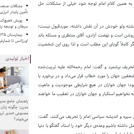
اگر به همین کلام امام توجه شود خیلی از مشکلات حل
مشکلات صنعت آ
تأمین پایدار انرژی
پویش «هیچ‌کس 
 برگشته ولو خودش در آن نقش داشته، موردقبول نیست؛
سرطان و توسعه زن
اً روشن است و نهضت آزادی، آقای منتظری و مسئله باند
اورژانس تا شمارش 
ر کاملاً گویای این مطلب است و لذا روی این شخصیت
اخبار تولیدی
یف برشمرد و گفت: امام رحمه‌الله علیه تربیت‌شده
عفین جهان را مورد خطاب قرار می‌داد و در برخورد با
مود؛ جهان خواران در هیچ شرایطی موجودیت و ماهیت
چه نخواهیم استکبار و جهان خواران در تعقیب ما خواهند
راهنمای جامع مدیر
مدرن: چگونه زنان
مصنوعی «مدیر ثر
ن سیره و اندیشه سیاسی امام را تحریف می‌کنند، گفت:
می‌شوند؟
مل داشته باشیم وعده‌ی دیگر خود را استاد گفتگو با دنیا