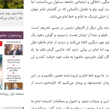
رهنگی، اخلاقی و اجتماعی جامعه مسئول می‌دانستند؛ اما
ه دست آورد ولو با تعامل باکسانی که در گفتمان امام جهان
پیاده‌روی روی زمین
 خیلی نزدیک به امام و خط امام می‌دانند.
مغز را جوان می‌کند
ل کردند یکی دیگر از کارهای دشمن در مسیر تحریف است،
پیشخوان مطبو
و فیلم و صدا از ایشان هست را ببینید و گوش دهید یک
 هم جور دیگری القاء می‌کنند و دیدید از امام خاطره نقل
د اما امام در بیانی دارند که: «کسی گمان نکند ما راه
گان کوثر جان‌سوز عاشورا به ملت خود خیانت کنند و تن
: ما پیرو خط امام و تربیت‌شده همین مکتبیم و در این
یدان تجدیدعهد و پیمان می‌کنیم که تازنده‌ایم دست از
صفحه اول روزنامه‌های 14 مرداد 1405
صفحه اول روزنامه‌های 14 مردا
سداری و صیانت نشود و اصول و محکمات اندیشه امام به
همیشه از جامعیت منظومه فکری امام گفت چراکه امام