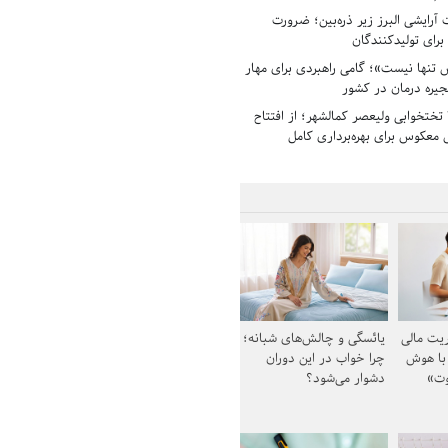
رایشی البرز زیر ذره‌بین؛ ضرورت
 برای تولیدکنندگان
تنها نیست»؛ گامی راهبردی برای مهار
جیره درمان در کشور
بیمارستان ۱۳۵ تختخوابی ولیعصر کمالشهر؛ از افتتاح
معکوس برای بهره‌برداری کامل
یت مالی
یائسگی و چالش‌های شبانه؛
 با هوش
چرا خواب در این دوران
وت»
دشوار می‌شود؟