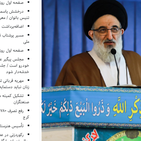
صفحه اول روزنامه‌های 
درخشش یاسمن ی
تنیس بانوان / معرف
اضافه‌برداشت 
مسیر پرشتاب ت
ملی
صفحه اول روزنامه‌های 
مجلس پیگیر عدم
خودرو است / جلب ا
خدشه‌دار شود
مهریه قربانی 
زنان نباید دستمایه
تشکیل کمیته م
صنعتگران
کرج
تأسیس هنرستان