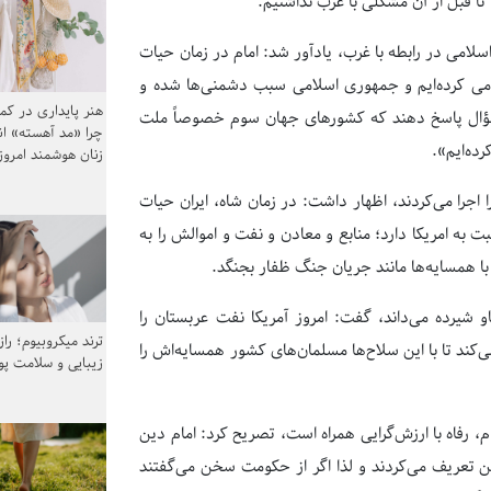
 تا قبل از آن مشکلی با غرب نداشتیم.
ب اسلامی در رابطه با غرب، یادآور شد: امام در زمان حیات
خامی کرده‌ایم و جمهوری اسلامی سبب دشمنی‌ها شده و
هنر پایداری در کم
ؤال پاسخ دهند که کشورهای جهان سوم خصوصاً ملت
چرا «مد آهسته» ا
رده‌ایم».
زنان هوشمند امرو
را اجرا می‌کردند، اظهار داشت: در زمان شاه، ایران حیات
به امریکا دارد؛ منابع و معادن و نفت و اموالش را به
با همسایه‌ها مانند جریان جنگ ظفار بجنگد.
و شیرده می‌داند، گفت: امروز آمریکا نفت عربستان را
ترند میکروبیوم؛ را
کند تا با این‌ سلاح‌ها مسلمان‌های کشور همسایه‌اش را
زیبایی و سلامت پ
 رفاه با ارزش‌گرایی همراه است، تصریح کرد: امام دین
ین تعریف می‌کردند و لذا اگر از حکومت سخن می‌گفتند