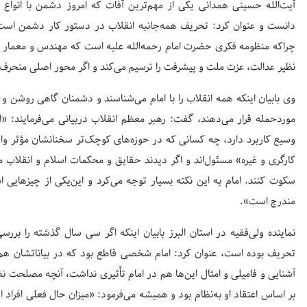
آیت‌الله حسینی همدانی یکی از مهم‌ترین آفات که امروز دشمن با انواع 
دانست و عنوان کرد: تحریف همه‌جانبه انقلاب در دستور کار دشمن است 
چراکه منظومه فکری حضرت امام رحمه‌الله علیه است که مهندس و معمار انق
نظیر عدالت، عزت ملت و پیشرفت را ترسیم می‌کند و اگر محور اصلی منحرف شو
وی بابیان اینکه همه انقلاب را با امام می‌شناسند و دشمنان گاهی روشن و ص
موردحمله قرار می‌دهند، گفت: رهبر معظم انقلاب دربیانی می‌فرمایند: «ا
وسیع کاربرد دارد، چه کسانى که در حوزه‌های کوچک‌تر سخنانشان مؤثر وا
کارگرى و غیره» مسئول‌اند و اگر دیدند حقایق و محکمات اسلام و انقلاب مور
سکوت کنند. امام به این نکته بسیار توجه می‌کرد و این‌یکی از چیزهایى ا
مندرج است».
نماینده ولی‌فقیه در استان البرز بابیان اینکه اگر سی سال گذشته را بر
تحریف بوده است، عنوان کرد: امام شخصی قاطع بود که در بیاناتشان هم 
آشنایی و فامیلی و امثال این‌ها هم در امام تأثیری نداشت، آنچه مصلحت نظ
بر اساس اعتقاد او به‌نظام بود و همیشه می‌فرمود: «میزان حال فعلی اف