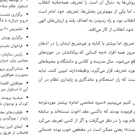
از توسعه زنجیر
روش‌ها به دنبال آن است را تحریف همه‌جانبه انقلاب
استقرار نظام صلا
اما یکی از مهم‌ترین بخش‌ها، تحریفِ خود امام است
برگزاری نشست‌
لاب بود و راه رسیدن به اهداف بلند و ارزش‌های الهی
«روح خیال» تا «گ
تخصیص ۲۰ میلیارد تومان برای درمان بیماران هموفیلی
د انقلاب از کار می‌افتد.
برگزاری پویش «۴ کتاب، ۴ فصل» در مراکز کانون ا
ریح، اما بیشتر با کنایه و غیرصریح ایشان را در اذهان
فراخوان نخستی
مروز همه افراد «چه کسانى که بیاناتشان در حوزه‌های
رئیس سازمان م
مجلس برای جبران 
قع می‌شود، مثل مدرسه و کلاس و دانشگاه و محیط‌های
شتاب‌گیری پروژ
د تحریف قرار می‌گیرد، وظیفه‌دارند تبیین کنند، نباید
محوریت هم‌افزایی 
ست که راز استحکام و ماندگارى و پایدارى نظام در آن
هم‌افزایی اقتص
آبی تا استقرار میز
مرضیه برومند د
رسی کنیم می‌بینیم «سیره شخصی امام» بیشتر موردتوجه
کودک و نوجوان ش
فرموده بودند که باکسی عقد اخوت نبسته‌اند و سابقه
ظرفیت‌های مغ
پایدار / بوم‌گردی 
ام بود را در نظر می‌گرفت و اگر از کسی تعریف می‌کرد
راد است»؛ یعنی ممکن است در مقطعی خوب بوده خدماتی
فاضلاب از طریق پی