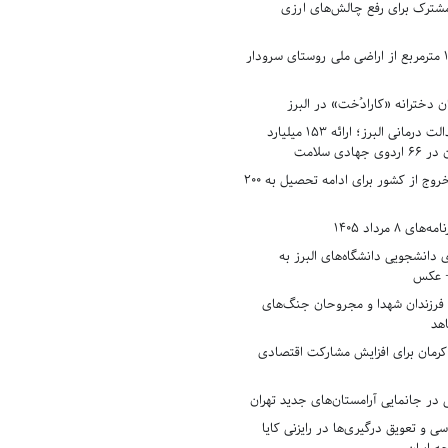
شترک برای رفع چالش‌های ارزی
رفع تصرف ۱۷۸۰ مترمربع از اراضی ملی روستای سرودار
 دخترانه «کارادُخت» در البرز
رکوردزنی در عدالت درمانی البرز؛ ارائه ۱۵۳ میلیارد
دی سلامت
افزایش وثیقه خروج از کشور برای ادامه تحصیل به ۲۰۰
8 مرداد 1405
ی دانشجویی دانشگاه‌های البرز به
+ عکس
 فرزندان شهدا و مجروحان جنگ‌های
هد
 کرمان برای افزایش مشارکت اقتصادی
در جانمایی آرامستان‌های جدید تهران
سی و تعویق درگیری‌ها در رایزنی کایا