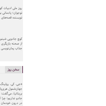
روز ملی ادبیات ک
نوجوان؛ یادمانی بر
نویسنده قصه‌های 
کوچ جادویی شبنم 
از صحنه بازیگری ب
جذاب رمان‌نویسی
سخن روز
«جی. کی. رولینگ» ن
جهان‌شمول هری‌پاتر
بریتانیا، می‌گفت: 
جادو نداریم؛ چرا که
در درون خودمان وج