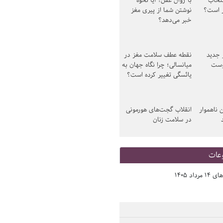
نتخاب
با زوال عقل؛ آیا نحوه
ز است؟
نوشتن شما از پیری مغز
خبر می‌دهد؟
ز جدید
نقطه عطف سلامت مغز در
وست
میانسالی؛ چرا نگاه جهان به
یائسگی تغییر کرده است؟
 ناهموار
انقلاب گجت‌های هورمونی
در سلامت زنان
عات
د 1405
صفحه اول روزنامه‌های 14 مرداد 1405