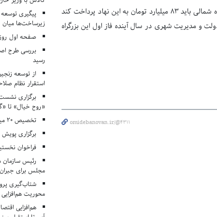
کالاس با وزیر خارج
به گفته وی، اکنون شهرداری کرج برای خرید اراضی سپاه در محدوده بزرگراه شمالی باید ۸۳ میلیارد تومان به این نهاد پرداخت کند
پیگیری توسعه 
زیرساخت‌ها میان ا
لت و مدیریت شهری در سال آینده فاز اول این بزرگراه
صفحه اول روزنامه‌های 
بررسی طرح اصلا
رسید
از توسعه زنجیر
استقرار نظام صلا
برگزاری نشست‌
«روح خیال» تا «گ
تخصیص ۲۰ میلیارد تومان برای درمان بیماران هموفیلی
omidebanovan.ir/@4311
برگزاری پویش «۴ کتاب، ۴ فصل» در مراکز کانون ا
فراخوان نخستی
رئیس سازمان م
مجلس برای جبران 
شتاب‌گیری پروژ
محوریت هم‌افزایی 
هم‌افزایی اقتص