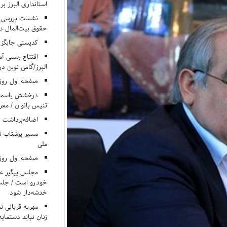
استانداری البرز ب
نشست بررسی م
حقوق بیت‌المال در
کدپستی جایگزی
افتتاح رسمی آم
البرز/گامی نوین در
صفحه اول روزنامه‌های 
درخشش یاسمن ی
تنیس بانوان / معرف
اضافه‌برداشت 
مسیر پرشتاب ت
ملی
صفحه اول روزنامه‌های 
مجلس پیگیر عدم
خودرو است / جلب ا
خدشه‌دار شود
مهریه قربانی 
زنان نباید دستمایه