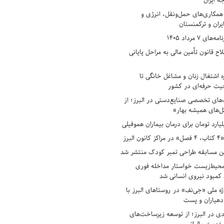
ه ایران
همکاری‌های حمل‌ونقل، انرژی و
یران و ترکمنستان
7 مرداد 1405
ح قانون تأمین مالی به مراحل پایانی
ه اشتغال زنان و مشاغل خانگی تا
حیت حرفه‌ای در کشور
های تخصصی صنایع‌دستی در البرز؛ از
ل‌های همیشه بهار»
لبرز
ن مسابقه طراحی تمبر کودک منتشر شد
حیط‌زیست خواستار مداخله فوری
کمبود نیروی انسانی شد
ه ملی «جی‌نف» در روستاهای البرز با
دهیاران و پست
ادی در البرز؛ از توسعه زیرساخت‌های