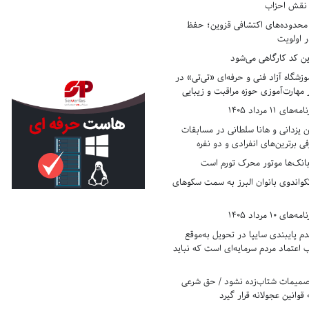
ر نقش احزاب
حدوده‌های اکتشافی قزوین؛ حفظ
 اولویت
ن کد کارگاهی می‌شود
وزشگاه آزاد فنی و حرفه‌ای «تی‌تی» در
 مهارت‌آموزی حوزه مراقبت و زیبایی
11 مرداد 1405
زدانی و هانا سلطانی در مسابقات
ی برترین‌های انفرادی و دو نفره
بانک‌ها موتور محرک تورم است
کواندوی بانوان البرز به سمت سکوهای
10 مرداد 1405
 پایبندی سایپا در تحویل به‌موقع
عتماد مردم سرمایه‌ای است که نباید
تصمیمات شتاب‌زده نشود / حق شرعی
 قوانین عجولانه قرار گیرد