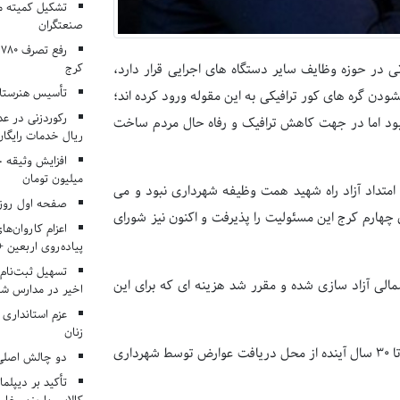
تشکیل کمیته م
صنعتگران
کرج
انی در حوزه وظایف سایر دستگاه های اجرایی قرار دارد،
تأسیس هنرستان
ودن گره های کور ترافیکی به این مقوله ورود کرده اند؛
ت بود اما در جهت کاهش ترافیک و رفاه حال مردم ساخت
ریال خدمات رایگان در ۶۶ اردوی جها
میلیون تومان
متداد آزاد راه شهید همت وظیفه شهرداری نبود و می
صفحه اول روزنامه‌های 
چهارم کرج این مسئولیت را پذیرفت و اکنون نیز شورای
اعزام کاروان‌ها
پیاده‌روی اربعین 
تسهیل ثبت‌نام
الی آزاد سازی شده و مقرر شد هزینه ای که برای این
اخیر در مدارس شا
عزم استانداری
زنان
بر اساس قرارداد با وزرات راه و شهرسازی، هزینه ساخت بزرگراه شمالی کرج تا ۳۰ سال آینده از محل دریافت عوارض توسط شهرداری
دو چالش اصلی 
تأکید بر دیپلما