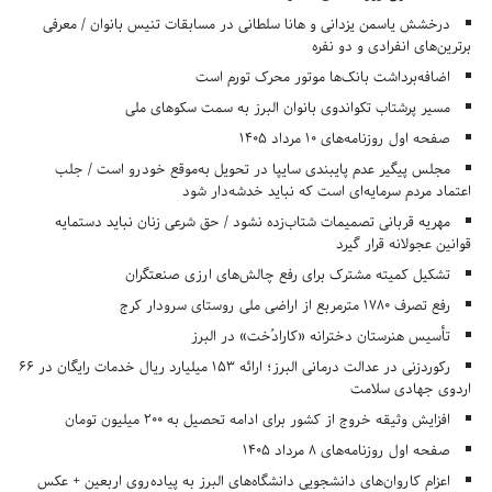
درخشش یاسمن یزدانی و هانا سلطانی در مسابقات تنیس بانوان / معرفی
برترین‌های انفرادی و دو نفره
اضافه‌برداشت بانک‌ها موتور محرک تورم است
مسیر پرشتاب تکواندوی بانوان البرز به سمت سکوهای ملی
صفحه اول روزنامه‌های 10 مرداد 1405
مجلس پیگیر عدم پایبندی سایپا در تحویل به‌موقع خودرو است / جلب
اعتماد مردم سرمایه‌ای است که نباید خدشه‌دار شود
مهریه قربانی تصمیمات شتاب‌زده نشود / حق شرعی زنان نباید دستمایه
قوانین عجولانه قرار گیرد
تشکیل کمیته مشترک برای رفع چالش‌های ارزی صنعتگران
رفع تصرف ۱۷۸۰ مترمربع از اراضی ملی روستای سرودار کرج
تأسیس هنرستان دخترانه «کارادُخت» در البرز
رکوردزنی در عدالت درمانی البرز؛ ارائه ۱۵۳ میلیارد ریال خدمات رایگان در ۶۶
اردوی جهادی سلامت
افزایش وثیقه خروج از کشور برای ادامه تحصیل به ۲۰۰ میلیون تومان
صفحه اول روزنامه‌های 8 مرداد 1405
اعزام کاروان‌های دانشجویی دانشگاه‌های البرز به پیاده‌روی اربعین + عکس