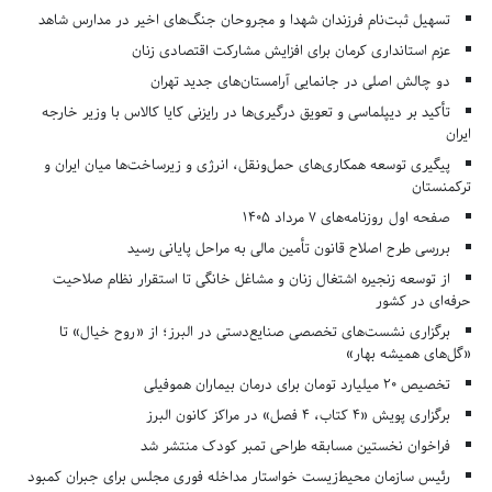
تسهیل ثبت‌نام فرزندان شهدا و مجروحان جنگ‌های اخیر در مدارس شاهد
عزم استانداری کرمان برای افزایش مشارکت اقتصادی زنان
دو چالش اصلی در جانمایی آرامستان‌های جدید تهران
تأکید بر دیپلماسی و تعویق درگیری‌ها در رایزنی کایا کالاس با وزیر خارجه
ایران
پیگیری توسعه همکاری‌های حمل‌ونقل، انرژی و زیرساخت‌ها میان ایران و
ترکمنستان
صفحه اول روزنامه‌های 7 مرداد 1405
بررسی طرح اصلاح قانون تأمین مالی به مراحل پایانی رسید
از توسعه زنجیره اشتغال زنان و مشاغل خانگی تا استقرار نظام صلاحیت
حرفه‌ای در کشور
برگزاری نشست‌های تخصصی صنایع‌دستی در البرز؛ از «روح خیال» تا
«گل‌های همیشه بهار»
تخصیص ۲۰ میلیارد تومان برای درمان بیماران هموفیلی
برگزاری پویش «۴ کتاب، ۴ فصل» در مراکز کانون البرز
فراخوان نخستین مسابقه طراحی تمبر کودک منتشر شد
رئیس سازمان محیط‌زیست خواستار مداخله فوری مجلس برای جبران کمبود