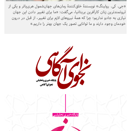
«جی. کی. رولینگ» نویسندهٔ خلق‌کنندهٔ رمان‌های جهان‌شمول هری‌پاتر و یکی از
ثروتمندترین زنان کارآفرین بریتانیا، می‌گفت: «ما برای تغییر دادن این جهان
نیازی به جادو نداریم؛ چرا که همهٔ نیروهای لازم برای تغییر، از قبل در درون
خودمان وجود دارند و ما توانایی تصور یک جهان بهتر را داریم.»