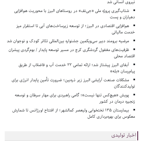
نیروی انسانی شد
شتاب‌گیری پروژه ملی «جی‌نف» در روستاهای البرز با محوریت هم‌افزایی
دهیاران و پست
هم‌افزایی اقتصادی در البرز؛ از توسعه زیرساخت‌های آبی تا استقرار میز
خدمت مالیاتی
مرضیه برومند دبیر سی‌ویکمین جشنواره بین‌المللی تئاتر کودک و نوجوان شد
ظرفیت‌های مغفول گردشگری کرج در مسیر توسعه پایدار / بوم‌گردی پیشران
اقتصاد محلی
آبفای البرز پیشتاز شد؛ ارائه تمامی ۲۲ خدمت آب و فاضلاب از طریق
پیام‌رسان «بله»
مشکلات صنعت آرایشی البرز زیر ذره‌بین؛ ضرورت تأمین پایدار انرژی برای
تولیدکنندگان
پویش «هیچ‌کس تنها نیست»؛ گامی راهبردی برای مهار سرطان و توسعه
زنجیره درمان در کشور
بیمارستان ۱۳۵ تختخوابی ولیعصر کمالشهر؛ از افتتاح اورژانس تا شمارش
معکوس برای بهره‌برداری کامل
اخبار تولیدی