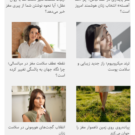
آهسته» انتخاب زنان هوشمند امروز
عقل؛ آیا نحوه نوشتن شما از پیری مغز
است؟
خبر می‌دهد؟
ترند میکروبیوم؛ راز جدید زیبایی و
نقطه عطف سلامت مغز در میانسالی؛
سلامت پوست
چرا نگاه جهان به یائسگی تغییر کرده
است؟
پیاده‌روی روی زمین ناهموار مغز را
انقلاب گجت‌های هورمونی در سلامت
جوان می‌کند
زنان