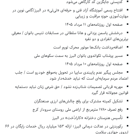
کدپستی جایگزین کد کارگاهی می‌شود
افتتاح رسمی آموزشگاه آزاد فنی و حرفه‌ای «تی‌تی» در البرز/گامی نوین در
مهارت‌آموزی حوزه مراقبت و زیبایی
صفحه اول روزنامه‌های 11 مرداد 1405
درخشش یاسمن یزدانی و هانا سلطانی در مسابقات تنیس بانوان / معرفی
برترین‌های انفرادی و دو نفره
اضافه‌برداشت بانک‌ها موتور محرک تورم است
مسیر پرشتاب تکواندوی بانوان البرز به سمت سکوهای ملی
صفحه اول روزنامه‌های 10 مرداد 1405
مجلس پیگیر عدم پایبندی سایپا در تحویل به‌موقع خودرو است / جلب
اعتماد مردم سرمایه‌ای است که نباید خدشه‌دار شود
مهریه قربانی تصمیمات شتاب‌زده نشود / حق شرعی زنان نباید دستمایه
قوانین عجولانه قرار گیرد
تشکیل کمیته مشترک برای رفع چالش‌های ارزی صنعتگران
رفع تصرف ۱۷۸۰ مترمربع از اراضی ملی روستای سرودار کرج
تأسیس هنرستان دخترانه «کارادُخت» در البرز
رکوردزنی در عدالت درمانی البرز؛ ارائه ۱۵۳ میلیارد ریال خدمات رایگان در ۶۶
اردوی جهادی سلامت