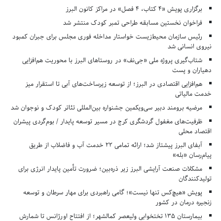
برگزاری پویش «۴ کتاب، ۴ فصل» در مراکز کانون البرز
فراخوان نخستین مسابقه طراحی تمبر کودک منتشر شد
رئیس سازمان محیط‌زیست خواستار مداخله فوری مجلس برای جبران کمبود
نیروی انسانی شد
شتاب‌گیری پروژه ملی «جی‌نف» در روستاهای البرز با محوریت هم‌افزایی
دهیاران و پست
هم‌افزایی اقتصادی در البرز؛ از توسعه زیرساخت‌های آبی تا استقرار میز
خدمت مالیاتی
مرضیه برومند دبیر سی‌ویکمین جشنواره بین‌المللی تئاتر کودک و نوجوان شد
ظرفیت‌های مغفول گردشگری کرج در مسیر توسعه پایدار / بوم‌گردی پیشران
اقتصاد محلی
آبفای البرز پیشتاز شد؛ ارائه تمامی ۲۲ خدمت آب و فاضلاب از طریق
پیام‌رسان «بله»
مشکلات صنعت آرایشی البرز زیر ذره‌بین؛ ضرورت تأمین پایدار انرژی برای
تولیدکنندگان
پویش «هیچ‌کس تنها نیست»؛ گامی راهبردی برای مهار سرطان و توسعه
زنجیره درمان در کشور
بیمارستان ۱۳۵ تختخوابی ولیعصر کمالشهر؛ از افتتاح اورژانس تا شمارش