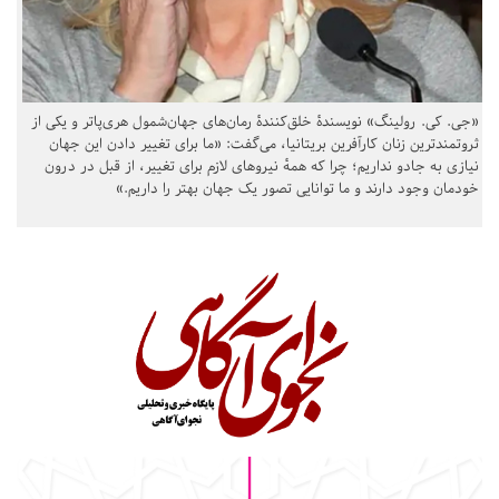
«جی. کی. رولینگ» نویسندهٔ خلق‌کنندهٔ رمان‌های جهان‌شمول هری‌پاتر و یکی از
ثروتمندترین زنان کارآفرین بریتانیا، می‌گفت: «ما برای تغییر دادن این جهان
نیازی به جادو نداریم؛ چرا که همهٔ نیروهای لازم برای تغییر، از قبل در درون
خودمان وجود دارند و ما توانایی تصور یک جهان بهتر را داریم.»