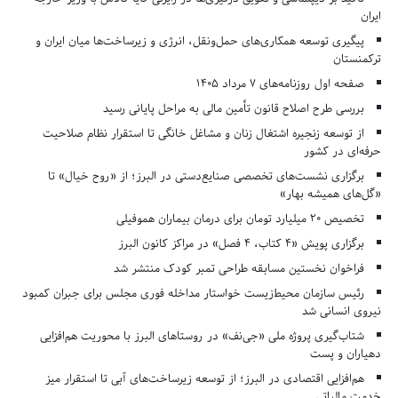
ایران
پیگیری توسعه همکاری‌های حمل‌ونقل، انرژی و زیرساخت‌ها میان ایران و
ترکمنستان
صفحه اول روزنامه‌های 7 مرداد 1405
بررسی طرح اصلاح قانون تأمین مالی به مراحل پایانی رسید
از توسعه زنجیره اشتغال زنان و مشاغل خانگی تا استقرار نظام صلاحیت
حرفه‌ای در کشور
برگزاری نشست‌های تخصصی صنایع‌دستی در البرز؛ از «روح خیال» تا
«گل‌های همیشه بهار»
تخصیص ۲۰ میلیارد تومان برای درمان بیماران هموفیلی
برگزاری پویش «۴ کتاب، ۴ فصل» در مراکز کانون البرز
فراخوان نخستین مسابقه طراحی تمبر کودک منتشر شد
رئیس سازمان محیط‌زیست خواستار مداخله فوری مجلس برای جبران کمبود
نیروی انسانی شد
شتاب‌گیری پروژه ملی «جی‌نف» در روستاهای البرز با محوریت هم‌افزایی
دهیاران و پست
هم‌افزایی اقتصادی در البرز؛ از توسعه زیرساخت‌های آبی تا استقرار میز
خدمت مالیاتی