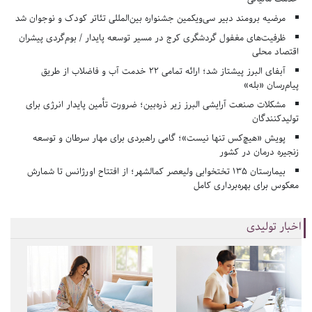
مرضیه برومند دبیر سی‌ویکمین جشنواره بین‌المللی تئاتر کودک و نوجوان شد
ظرفیت‌های مغفول گردشگری کرج در مسیر توسعه پایدار / بوم‌گردی پیشران
اقتصاد محلی
آبفای البرز پیشتاز شد؛ ارائه تمامی ۲۲ خدمت آب و فاضلاب از طریق
پیام‌رسان «بله»
مشکلات صنعت آرایشی البرز زیر ذره‌بین؛ ضرورت تأمین پایدار انرژی برای
تولیدکنندگان
پویش «هیچ‌کس تنها نیست»؛ گامی راهبردی برای مهار سرطان و توسعه
زنجیره درمان در کشور
بیمارستان ۱۳۵ تختخوابی ولیعصر کمالشهر؛ از افتتاح اورژانس تا شمارش
معکوس برای بهره‌برداری کامل
اخبار تولیدی