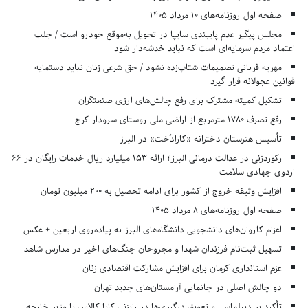
صفحه اول روزنامه‌های 10 مرداد 1405
مجلس پیگیر عدم پایبندی سایپا در تحویل به‌موقع خودرو است / جلب
اعتماد مردم سرمایه‌ای است که نباید خدشه‌دار شود
مهریه قربانی تصمیمات شتاب‌زده نشود / حق شرعی زنان نباید دستمایه
قوانین عجولانه قرار گیرد
تشکیل کمیته مشترک برای رفع چالش‌های ارزی صنعتگران
رفع تصرف ۱۷۸۰ مترمربع از اراضی ملی روستای سرودار کرج
تأسیس هنرستان دخترانه «کارادُخت» در البرز
رکوردزنی در عدالت درمانی البرز؛ ارائه ۱۵۳ میلیارد ریال خدمات رایگان در ۶۶
اردوی جهادی سلامت
افزایش وثیقه خروج از کشور برای ادامه تحصیل به ۲۰۰ میلیون تومان
صفحه اول روزنامه‌های 8 مرداد 1405
اعزام کاروان‌های دانشجویی دانشگاه‌های البرز به پیاده‌روی اربعین + عکس
تسهیل ثبت‌نام فرزندان شهدا و مجروحان جنگ‌های اخیر در مدارس شاهد
عزم استانداری کرمان برای افزایش مشارکت اقتصادی زنان
دو چالش اصلی در جانمایی آرامستان‌های جدید تهران
تأکید بر دیپلماسی و تعویق درگیری‌ها در رایزنی کایا کالاس با وزیر خارجه