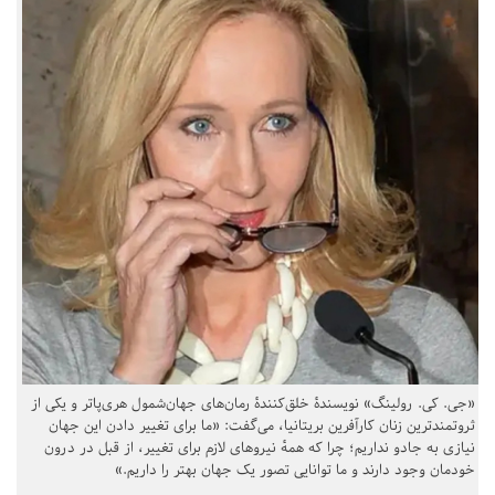
«جی. کی. رولینگ» نویسندهٔ خلق‌کنندهٔ رمان‌های جهان‌شمول هری‌پاتر و یکی از
ثروتمندترین زنان کارآفرین بریتانیا، می‌گفت: «ما برای تغییر دادن این جهان
نیازی به جادو نداریم؛ چرا که همهٔ نیروهای لازم برای تغییر، از قبل در درون
خودمان وجود دارند و ما توانایی تصور یک جهان بهتر را داریم.»