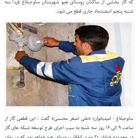
که گاز بخشی از ساکنان روستای هیو شهرستان ساوجبلاغ فردا سه
شنبه پنجم اسفندماه جاری قطع می شود.
ساوجبلاغ - امیدبانوان؛ «علی اصغر محسنی» گفت : این قطعی گاز از
ساعت ۹ الی ۱۶ روز سه شنبه به سبب اجرای طرح توسعه شبکه های گاز
در محدوده خیابان ۲۰ متری انقلاب روستای هیو خواهد بود که در زمان