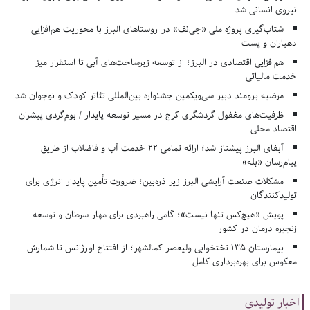
نیروی انسانی شد
شتاب‌گیری پروژه ملی «جی‌نف» در روستاهای البرز با محوریت هم‌افزایی
دهیاران و پست
هم‌افزایی اقتصادی در البرز؛ از توسعه زیرساخت‌های آبی تا استقرار میز
خدمت مالیاتی
مرضیه برومند دبیر سی‌ویکمین جشنواره بین‌المللی تئاتر کودک و نوجوان شد
ظرفیت‌های مغفول گردشگری کرج در مسیر توسعه پایدار / بوم‌گردی پیشران
اقتصاد محلی
آبفای البرز پیشتاز شد؛ ارائه تمامی ۲۲ خدمت آب و فاضلاب از طریق
پیام‌رسان «بله»
مشکلات صنعت آرایشی البرز زیر ذره‌بین؛ ضرورت تأمین پایدار انرژی برای
تولیدکنندگان
پویش «هیچ‌کس تنها نیست»؛ گامی راهبردی برای مهار سرطان و توسعه
زنجیره درمان در کشور
بیمارستان ۱۳۵ تختخوابی ولیعصر کمالشهر؛ از افتتاح اورژانس تا شمارش
معکوس برای بهره‌برداری کامل
اخبار تولیدی