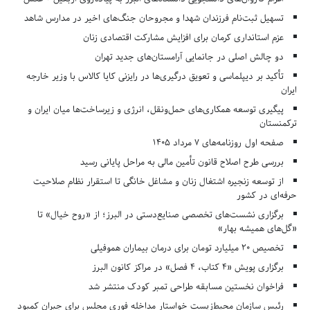
تسهیل ثبت‌نام فرزندان شهدا و مجروحان جنگ‌های اخیر در مدارس شاهد
عزم استانداری کرمان برای افزایش مشارکت اقتصادی زنان
دو چالش اصلی در جانمایی آرامستان‌های جدید تهران
تأکید بر دیپلماسی و تعویق درگیری‌ها در رایزنی کایا کالاس با وزیر خارجه
ایران
پیگیری توسعه همکاری‌های حمل‌ونقل، انرژی و زیرساخت‌ها میان ایران و
ترکمنستان
صفحه اول روزنامه‌های 7 مرداد 1405
بررسی طرح اصلاح قانون تأمین مالی به مراحل پایانی رسید
از توسعه زنجیره اشتغال زنان و مشاغل خانگی تا استقرار نظام صلاحیت
حرفه‌ای در کشور
برگزاری نشست‌های تخصصی صنایع‌دستی در البرز؛ از «روح خیال» تا
«گل‌های همیشه بهار»
تخصیص ۲۰ میلیارد تومان برای درمان بیماران هموفیلی
برگزاری پویش «۴ کتاب، ۴ فصل» در مراکز کانون البرز
فراخوان نخستین مسابقه طراحی تمبر کودک منتشر شد
رئیس سازمان محیط‌زیست خواستار مداخله فوری مجلس برای جبران کمبود