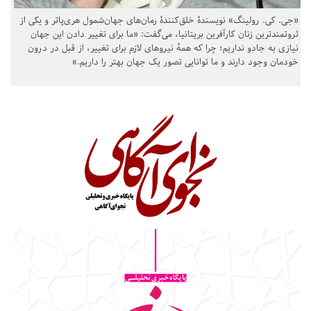
«جی. کی. رولینگ» نویسندهٔ خلق‌کنندهٔ رمان‌های جهان‌شمول هری‌پاتر و یکی از
ثروتمندترین زنان کارآفرین بریتانیا، می‌گفت: «ما برای تغییر دادن این جهان
نیازی به جادو نداریم؛ چرا که همهٔ نیروهای لازم برای تغییر، از قبل در درون
خودمان وجود دارند و ما توانایی تصور یک جهان بهتر را داریم.»