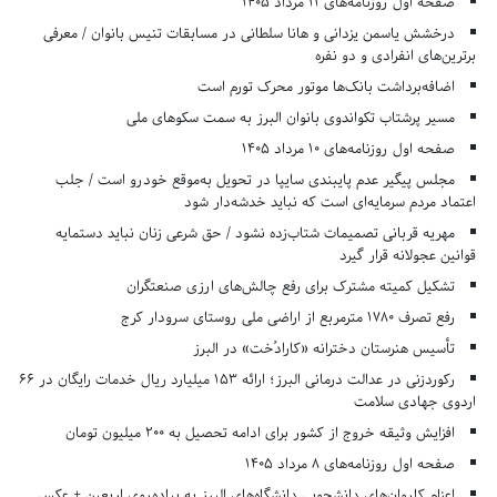
صفحه اول روزنامه‌های 11 مرداد 1405
درخشش یاسمن یزدانی و هانا سلطانی در مسابقات تنیس بانوان / معرفی
برترین‌های انفرادی و دو نفره
اضافه‌برداشت بانک‌ها موتور محرک تورم است
مسیر پرشتاب تکواندوی بانوان البرز به سمت سکوهای ملی
صفحه اول روزنامه‌های 10 مرداد 1405
مجلس پیگیر عدم پایبندی سایپا در تحویل به‌موقع خودرو است / جلب
اعتماد مردم سرمایه‌ای است که نباید خدشه‌دار شود
مهریه قربانی تصمیمات شتاب‌زده نشود / حق شرعی زنان نباید دستمایه
قوانین عجولانه قرار گیرد
تشکیل کمیته مشترک برای رفع چالش‌های ارزی صنعتگران
رفع تصرف ۱۷۸۰ مترمربع از اراضی ملی روستای سرودار کرج
تأسیس هنرستان دخترانه «کارادُخت» در البرز
رکوردزنی در عدالت درمانی البرز؛ ارائه ۱۵۳ میلیارد ریال خدمات رایگان در ۶۶
اردوی جهادی سلامت
افزایش وثیقه خروج از کشور برای ادامه تحصیل به ۲۰۰ میلیون تومان
صفحه اول روزنامه‌های 8 مرداد 1405
اعزام کاروان‌های دانشجویی دانشگاه‌های البرز به پیاده‌روی اربعین + عکس