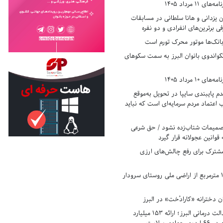
11 مرداد 1405
زدانی و هانا سلطانی در مسابقات
ی برترین‌های انفرادی و دو نفره
بانک‌ها موتور محرک تورم است
کواندوی بانوان البرز به سمت سکوهای
10 مرداد 1405
 پایبندی سایپا در تحویل به‌موقع
عتماد مردم سرمایه‌ای است که نباید
تصمیمات شتاب‌زده نشود / حق شرعی
 قوانین عجولانه قرار گیرد
شترک برای رفع چالش‌های ارزی
رفع تصرف ۱۷۸۰ مترمربع از اراضی ملی روستای سرودار
 دخترانه «کارادُخت» در البرز
رکوردزنی در عدالت درمانی البرز؛ ارائه ۱۵۳ میلیارد