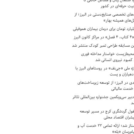
ه اشتغال زنان و مشاغل خانگی تا
حیت حرفه‌ای در کشور
های تخصصی صنایع‌دستی در البرز؛ از
ل‌های همیشه بهار»
لبرز
ن مسابقه طراحی تمبر کودک منتشر شد
حیط‌زیست خواستار مداخله فوری
کمبود نیروی انسانی شد
ه ملی «جی‌نف» در روستاهای البرز با
دهیاران و پست
ادی در البرز؛ از توسعه زیرساخت‌های
 خدمت مالیاتی
بیر سی‌ویکمین جشنواره بین‌المللی تئاتر
د
فول گردشگری کرج در مسیر توسعه
پیشران اقتصاد محلی
آبفای البرز پیشتاز شد؛ ارائه تمامی ۲۲ خدمت آب و
ام‌رسان «بله»