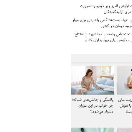
رایشی البرز زیر ذره‌بین؛ ضرورت
 برای تولیدکنندگان
تنها نیست»؛ گامی راهبردی برای مهار
جیره درمان در کشور
بیمارستان ۱۳۵ تختخوابی ولیعصر کمالشهر؛ از افتتاح
معکوس برای بهره‌برداری کامل
یت مالی
یائسگی و چالش‌های شبانه؛
 با هوش
چرا خواب در این دوران
وت»
دشوار می‌شود؟