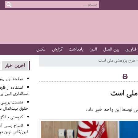
 فناوری
بین الملل
البرز
یادداشت
گزارش
عکس
ه طرح پژوهشی ملی است
آخرین اخبار
صفحه اول روزنامه‌های 
استفاده از ظر
ملی است
استانداری البرز ب
نشست بررسی م
حقوق بیت‌المال در
ی توسط این واحد خبر داد.
کدپستی جایگزی
افتتاح رسمی آم
البرز/گامی نوین در