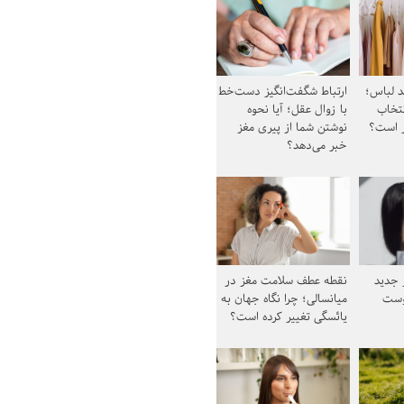
د لباس؛
ارتباط شگفت‌انگیز دست‌خط
نتخاب
با زوال عقل؛ آیا نحوه
ز است؟
نوشتن شما از پیری مغز
خبر می‌دهد؟
ز جدید
نقطه عطف سلامت مغز در
وست
میانسالی؛ چرا نگاه جهان به
یائسگی تغییر کرده است؟