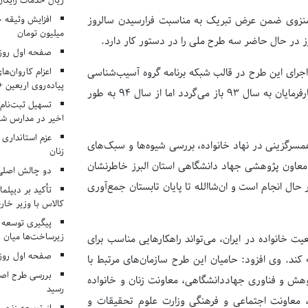
ریال خدمات رایگان در ۶۶ اردوی جها
 منزوی ضمن عرض تبریک به مناسبت فرارسیدن سالروز
میلیون تومان
در حال حاضر سه طرح ملی را در دستور کار دارد.
صفحه اول روزنامه‌های 
اعزام کاروان‌ها
اجرای این طرح در قالب شبکه برنامه گروه آسیب‌شناسی
پیاده‌روی اربعین 
اجتماعی جهاد دانشگاهی واحد استان البرز و مقدمات تصویب آن توسط کارفرمایان به سال 93 باز می‌گردد اما از سال 94 به طور
تسهیل ثبت‌نام
اخیر در مدارس شا
عزم استانداری
رگزینی در نهاد خانواده، بررسی شیوه‌ها و سبک‌های
زنان
. معاون پژوهشی جهاد دانشگاهی استان البرز خاطرنشان
دو چالش اصلی 
ل انجام است و ان‌شاالله تا پایان تابستان جمع‌آوری
تأکید بر دیپلما
کالاس با وزیر خارج
پیگیری توسعه 
زیرساخت‌ها میان ا
 خانواده در ایران، می‌تواند راهکارهایی مناسب برای
صفحه اول روزنامه‌های 
ئه کند. وی افزود: حامیان این طرح سازمان‌های مرتبط با
بررسی طرح اصلا
وهش و فناوری جهاددانشگاهی، معاونت زنان و خانواده
رسید
عاونت اجتماعی و فرهنگی وزارت علوم تحقیقات و