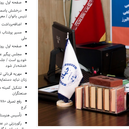
صفحه اول روزنامه‌های 
درخشش یاسمن ی
تنیس بانوان / معرف
اضافه‌برداشت 
مسیر پرشتاب ت
ملی
صفحه اول روزنامه‌های 
مجلس پیگیر عدم
خودرو است / جلب ا
خدشه‌دار شود
مهریه قربانی 
زنان نباید دستمایه
تشکیل کمیته م
صنعتگران
کرج
تأسیس هنرستان