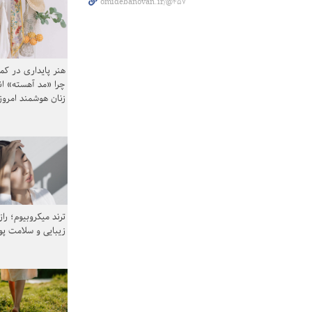
omidebanovan.ir/@457
هنر پایداری در کم
چرا «مد آهسته» ا
زنان هوشمند امرو
ترند میکروبیوم؛ را
زیبایی و سلامت پ