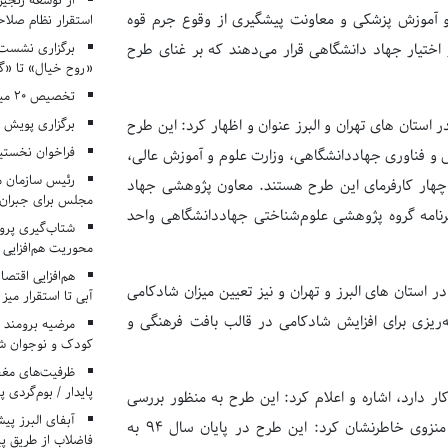
از توسعه زنجیر
و آموزش پزشکی و معاونت پیشگیری از وقوع جرم قوه
استقرار نظام صلا
برگزاری نشست‌
اختیار جهاد دانشگاهی قرار می‌دهند که بر غنای طرح
«روح خیال» تا «گ
تخصیص ۲۰ میلیارد تومان برای درمان بیماران هموفیلی
برگزاری پویش «۴ کتاب، ۴ فصل» در مراکز کانون ا
 استان های تهران و البرز عنوان و اظهار کرد: این طرح
فراخوان نخستی
 و فناوری جهاددانشگاهی، وزارت علوم و آموزش عالی،
رئیس سازمان م
ان چهار کارفرمای این طرح هستند. معاون پژوهشی جهاد
مجلس برای جبران 
برنامه گروه پژوهشی علوم‌شناختی جهاددانشگاهی واحد
شتاب‌گیری پروژ
محوریت هم‌افزایی 
هم‌افزایی اقتص
ر استان های البرز و تهران و نیز تعیین میزان شادکامی
آبی تا استقرار میز
ه‌ریزی برای افزایش شادکامی در قالب بافت فرهنگی و
مرضیه برومند د
کودک و نوجوان ش
ظرفیت‌های مغ
پایدار / بوم‌گردی 
دارد، اشاره و اعلام کرد: این طرح به منظور بررسی
ویژگی‌های شخصیتی، اجتماعی و دینداری زندانیان کشور انجام می‌شود. منزوی خاطرنشان کرد: این طرح در پایان سال 94 به
فاضلاب از طریق پی