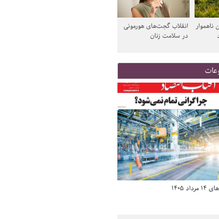
 ناهموار
انقلاب گجت‌های هورمونی
در سلامت زنان
عات
د 1405
صفحه اول روزنامه‌های 14 مرداد 1405