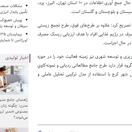
تصویب سازمان زندان‌ها و اقدامات تامینی رسیده است و در حال حاضر در حال جمع آوری اطلاعات در 10 استان تهران، البرز، یزد،
مشکلات صنعت آ
 سیستان و بلوچستان و گلستان است.
تأمین پایدار انرژی
پویش «هیچ‌کس 
و تصریح کرد: علاوه بر طرح‌های فوق، طرح تجمع زیستی
سرطان و توسعه زن
ف در رژیم غذایی افراد با هدف ارزیابی ریسک مصرف
اورژانس تا شمارش 
در حال اجراست.
ریزی و توسعه شهری نیز زمینه فعالیت خود را در حوزه
اخبار تولیدی
ه قرار دارد طرح جامع مطالعاتی ردیابی و نمونه‌کاوي
شهر کرج با استفاده از مدل ترکیبی تحلیل عاملی و
راهنمای جامع مدیر
مدرن: چگونه زنان
مصنوعی «مدیر ثر
می‌شوند؟