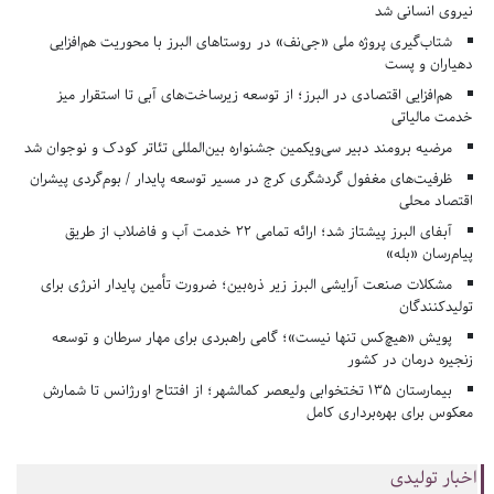
نیروی انسانی شد
شتاب‌گیری پروژه ملی «جی‌نف» در روستاهای البرز با محوریت هم‌افزایی
دهیاران و پست
هم‌افزایی اقتصادی در البرز؛ از توسعه زیرساخت‌های آبی تا استقرار میز
خدمت مالیاتی
مرضیه برومند دبیر سی‌ویکمین جشنواره بین‌المللی تئاتر کودک و نوجوان شد
ظرفیت‌های مغفول گردشگری کرج در مسیر توسعه پایدار / بوم‌گردی پیشران
اقتصاد محلی
آبفای البرز پیشتاز شد؛ ارائه تمامی ۲۲ خدمت آب و فاضلاب از طریق
پیام‌رسان «بله»
مشکلات صنعت آرایشی البرز زیر ذره‌بین؛ ضرورت تأمین پایدار انرژی برای
تولیدکنندگان
پویش «هیچ‌کس تنها نیست»؛ گامی راهبردی برای مهار سرطان و توسعه
زنجیره درمان در کشور
بیمارستان ۱۳۵ تختخوابی ولیعصر کمالشهر؛ از افتتاح اورژانس تا شمارش
معکوس برای بهره‌برداری کامل
اخبار تولیدی