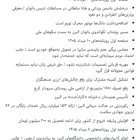
درخشش یاسمن یزدانی و هانا سلطانی در مسابقات تنیس بانوان / معرفی
برترین‌های انفرادی و دو نفره
اضافه‌برداشت بانک‌ها موتور محرک تورم است
مسیر پرشتاب تکواندوی بانوان البرز به سمت سکوهای ملی
صفحه اول روزنامه‌های 10 مرداد 1405
مجلس پیگیر عدم پایبندی سایپا در تحویل به‌موقع خودرو است / جلب
اعتماد مردم سرمایه‌ای است که نباید خدشه‌دار شود
مهریه قربانی تصمیمات شتاب‌زده نشود / حق شرعی زنان نباید دستمایه
قوانین عجولانه قرار گیرد
تشکیل کمیته مشترک برای رفع چالش‌های ارزی صنعتگران
رفع تصرف ۱۷۸۰ مترمربع از اراضی ملی روستای سرودار کرج
تأسیس هنرستان دخترانه «کارادُخت» در البرز
رکوردزنی در عدالت درمانی البرز؛ ارائه ۱۵۳ میلیارد ریال خدمات رایگان در ۶۶
اردوی جهادی سلامت
افزایش وثیقه خروج از کشور برای ادامه تحصیل به ۲۰۰ میلیون تومان
صفحه اول روزنامه‌های 8 مرداد 1405
اعزام کاروان‌های دانشجویی دانشگاه‌های البرز به پیاده‌روی اربعین + عکس