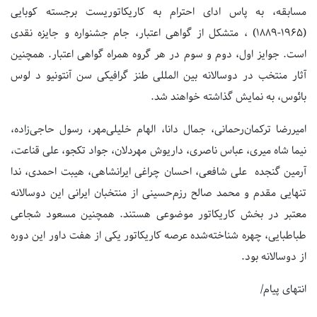
مسابقه، به پاس ادای احترام به کاریکاتوریست برجسته کوبایی
(۱۹۶۵-۱۸۸۹) ، متشکل از گواهی اعتبار، جام جشنواره و جایزه نقدی
است. جوایز اول، دوم و سوم در هر گروه همراه گواهی اعتبار. همچنین
آثار منتخب در دوسالانه بین المللی طنز گرافیکی سن آنتونیو د لوس
بائوس، به نمایش گذاشته خواهند شد.
امیررضا ترکمان‌رحمانی، جمال دانا، الهام خلیلی‌مهر، رسول حاجی‌زاده،
نیما شاه میری، عباس ناصری، داریوش مهردلان، جواد تکجو، علی قناعت،
آرمین گنجده علی شافعی، احسان چراغی ایرانشاهی، هیبت احمدی، ندا
تنهایی مقدم و محمد صالح رزم‌حسینی از منتخبان ایرانی این دوسالانه
معتبر در بخش کاریکاتور موضوعی هستند. همچنین مسعود شجاعی
طباطبایی، چهره شناخته‌شده عرصه کاریکاتور یکی از هفت داور این دوره
از دوسالانه بود.
انتهای پیام/