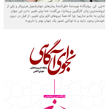
«جی. کی. رولینگ» نویسندهٔ خلق‌کنندهٔ رمان‌های جهان‌شمول هری‌پاتر و یکی از
ثروتمندترین زنان کارآفرین بریتانیا، می‌گفت: «ما برای تغییر دادن این جهان
نیازی به جادو نداریم؛ چرا که همهٔ نیروهای لازم برای تغییر، از قبل در درون
خودمان وجود دارند و ما توانایی تصور یک جهان بهتر را داریم.»