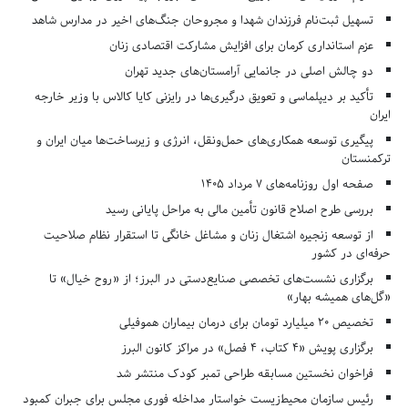
تسهیل ثبت‌نام فرزندان شهدا و مجروحان جنگ‌های اخیر در مدارس شاهد
عزم استانداری کرمان برای افزایش مشارکت اقتصادی زنان
دو چالش اصلی در جانمایی آرامستان‌های جدید تهران
تأکید بر دیپلماسی و تعویق درگیری‌ها در رایزنی کایا کالاس با وزیر خارجه
ایران
پیگیری توسعه همکاری‌های حمل‌ونقل، انرژی و زیرساخت‌ها میان ایران و
ترکمنستان
صفحه اول روزنامه‌های 7 مرداد 1405
بررسی طرح اصلاح قانون تأمین مالی به مراحل پایانی رسید
از توسعه زنجیره اشتغال زنان و مشاغل خانگی تا استقرار نظام صلاحیت
حرفه‌ای در کشور
برگزاری نشست‌های تخصصی صنایع‌دستی در البرز؛ از «روح خیال» تا
«گل‌های همیشه بهار»
تخصیص ۲۰ میلیارد تومان برای درمان بیماران هموفیلی
برگزاری پویش «۴ کتاب، ۴ فصل» در مراکز کانون البرز
فراخوان نخستین مسابقه طراحی تمبر کودک منتشر شد
رئیس سازمان محیط‌زیست خواستار مداخله فوری مجلس برای جبران کمبود