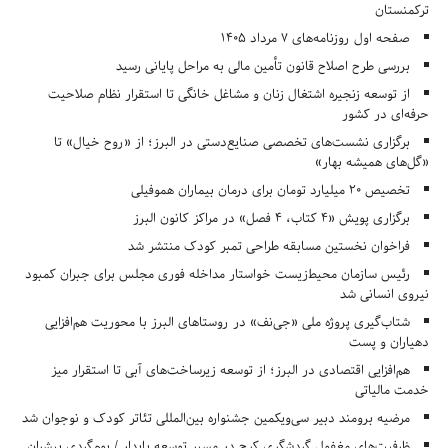
ترکمنستان
صفحه اول روزنامه‌های 7 مرداد 1405
بررسی طرح اصلاح قانون تأمین مالی به مراحل پایانی رسید
از توسعه زنجیره اشتغال زنان و مشاغل خانگی تا استقرار نظام صلاحیت
حرفه‌ای در کشور
برگزاری نشست‌های تخصصی صنایع‌دستی در البرز؛ از «روح خیال» تا
«گل‌های همیشه بهار»
تخصیص ۲۰ میلیارد تومان برای درمان بیماران هموفیلی
برگزاری پویش «۴ کتاب، ۴ فصل» در مراکز کانون البرز
فراخوان نخستین مسابقه طراحی تمبر کودک منتشر شد
رئیس سازمان محیط‌زیست خواستار مداخله فوری مجلس برای جبران کمبود
نیروی انسانی شد
شتاب‌گیری پروژه ملی «جی‌نف» در روستاهای البرز با محوریت هم‌افزایی
دهیاران و پست
هم‌افزایی اقتصادی در البرز؛ از توسعه زیرساخت‌های آبی تا استقرار میز
خدمت مالیاتی
مرضیه برومند دبیر سی‌ویکمین جشنواره بین‌المللی تئاتر کودک و نوجوان شد
ظرفیت‌های مغفول گردشگری کرج در مسیر توسعه پایدار / بوم‌گردی پیشران