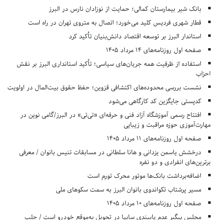
بانک شیر بیمارستان کمالی؛ حمایت از نوزادان نارس در البرز
قطار شهری فردیس کلید می‌خورد؛ اتصال به متروی تهران در راه است
استاندار البرز بر توسعه اقتصاد دانش‌بنیان تأکید کرد
صفحه اول روزنامه‌های 14 مرداد 1405
استفاده از ظرفیت همه جریان‌های سیاسی؛ تأکید استانداری البرز بر نقش
احزاب
نشست بررسی محدوده‌های اکتشافی قزوین؛ حفظ حقوق بیت‌المال در اولویت
کدپستی جایگزین کد کارگاهی می‌شود
افتتاح رسمی آموزشگاه آزاد فنی و حرفه‌ای «تی‌تی» در البرز/گامی نوین در
مهارت‌آموزی حوزه مراقبت و زیبایی
صفحه اول روزنامه‌های 11 مرداد 1405
درخشش یاسمن یزدانی و هانا سلطانی در مسابقات تنیس بانوان / معرفی
برترین‌های انفرادی و دو نفره
اضافه‌برداشت بانک‌ها موتور محرک تورم است
مسیر پرشتاب تکواندوی بانوان البرز به سمت سکوهای ملی
صفحه اول روزنامه‌های 10 مرداد 1405
مجلس پیگیر عدم پایبندی سایپا در تحویل به‌موقع خودرو است / جلب