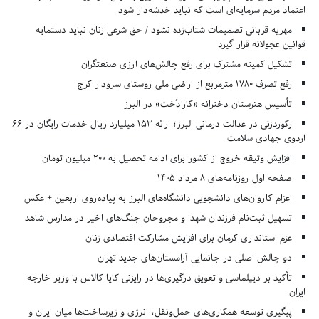
اعتماد مردم سرمایه‌ای است که نباید خدشه‌دار شود
مهریه قربانی تصمیمات شتاب‌زده نشود / حق شرعی زنان نباید دستمایه
قوانین عجولانه قرار گیرد
تشکیل کمیته مشترک برای رفع چالش‌های ارزی صنعتگران
رفع تصرف ۱۷۸۰ مترمربع از اراضی ملی روستای سرودار کرج
تأسیس هنرستان دخترانه «کارادُخت» در البرز
رکوردزنی در عدالت درمانی البرز؛ ارائه ۱۵۳ میلیارد ریال خدمات رایگان در ۶۶
اردوی جهادی سلامت
افزایش وثیقه خروج از کشور برای ادامه تحصیل به ۲۰۰ میلیون تومان
صفحه اول روزنامه‌های 8 مرداد 1405
اعزام کاروان‌های دانشجویی دانشگاه‌های البرز به پیاده‌روی اربعین + عکس
تسهیل ثبت‌نام فرزندان شهدا و مجروحان جنگ‌های اخیر در مدارس شاهد
عزم استانداری کرمان برای افزایش مشارکت اقتصادی زنان
دو چالش اصلی در جانمایی آرامستان‌های جدید تهران
تأکید بر دیپلماسی و تعویق درگیری‌ها در رایزنی کایا کالاس با وزیر خارجه
ایران
پیگیری توسعه همکاری‌های حمل‌ونقل، انرژی و زیرساخت‌ها میان ایران و