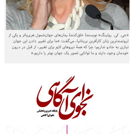
«جی. کی. رولینگ» نویسندهٔ خلق‌کنندهٔ رمان‌های جهان‌شمول هری‌پاتر و یکی از
ثروتمندترین زنان کارآفرین بریتانیا، می‌گفت: «ما برای تغییر دادن این جهان
نیازی به جادو نداریم؛ چرا که همهٔ نیروهای لازم برای تغییر، از قبل در درون
خودمان وجود دارند و ما توانایی تصور یک جهان بهتر را داریم.»