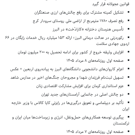
قوانین عجولانه قرار گیرد
تشکیل کمیته مشترک برای رفع چالش‌های ارزی صنعتگران
رفع تصرف ۱۷۸۰ مترمربع از اراضی ملی روستای سرودار کرج
تأسیس هنرستان دخترانه «کارادُخت» در البرز
رکوردزنی در عدالت درمانی البرز؛ ارائه ۱۵۳ میلیارد ریال خدمات رایگان در ۶۶
اردوی جهادی سلامت
افزایش وثیقه خروج از کشور برای ادامه تحصیل به ۲۰۰ میلیون تومان
صفحه اول روزنامه‌های 8 مرداد 1405
اعزام کاروان‌های دانشجویی دانشگاه‌های البرز به پیاده‌روی اربعین + عکس
تسهیل ثبت‌نام فرزندان شهدا و مجروحان جنگ‌های اخیر در مدارس شاهد
عزم استانداری کرمان برای افزایش مشارکت اقتصادی زنان
دو چالش اصلی در جانمایی آرامستان‌های جدید تهران
تأکید بر دیپلماسی و تعویق درگیری‌ها در رایزنی کایا کالاس با وزیر خارجه
ایران
پیگیری توسعه همکاری‌های حمل‌ونقل، انرژی و زیرساخت‌ها میان ایران و
ترکمنستان
صفحه اول روزنامه‌های 7 مرداد 1405