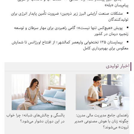
پیام‌رسان «بله»
مشکلات صنعت آرایشی البرز زیر ذره‌بین؛ ضرورت تأمین پایدار انرژی برای
تولیدکنندگان
پویش «هیچ‌کس تنها نیست»؛ گامی راهبردی برای مهار سرطان و توسعه
زنجیره درمان در کشور
بیمارستان ۱۳۵ تختخوابی ولیعصر کمالشهر؛ از افتتاح اورژانس تا شمارش
معکوس برای بهره‌برداری کامل
اخبار تولیدی
راهنمای جامع مدیریت مالی مدرن:
یائسگی و چالش‌های شبانه؛ چرا خواب
چگونه زنان با هوش مصنوعی «مدیر
در این دوران دشوار می‌شود؟
ثروت» می‌شوند؟