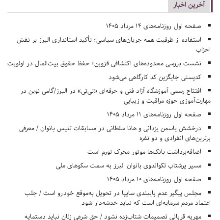
آخرین اخبار
صفحه اول روزنامه‌های 14 مرداد 1405
استفاده از ظرفیت همه جریان‌های سیاسی؛ تأکید استانداری البرز بر نقش
احزاب
نشست بررسی محدوده‌های اکتشافی قزوین؛ حفظ حقوق بیت‌المال در اولویت
کدپستی جایگزین کد کارگاهی می‌شود
افتتاح رسمی آموزشگاه آزاد فنی و حرفه‌ای «تی‌تی» در البرز/گامی نوین در
مهارت‌آموزی حوزه مراقبت و زیبایی
صفحه اول روزنامه‌های 11 مرداد 1405
درخشش یاسمن یزدانی و هانا سلطانی در مسابقات تنیس بانوان / معرفی
برترین‌های انفرادی و دو نفره
اضافه‌برداشت بانک‌ها موتور محرک تورم است
مسیر پرشتاب تکواندوی بانوان البرز به سمت سکوهای ملی
صفحه اول روزنامه‌های 10 مرداد 1405
مجلس پیگیر عدم پایبندی سایپا در تحویل به‌موقع خودرو است / جلب
اعتماد مردم سرمایه‌ای است که نباید خدشه‌دار شود
مهریه قربانی تصمیمات شتاب‌زده نشود / حق شرعی زنان نباید دستمایه