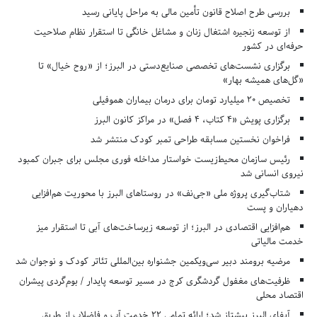
بررسی طرح اصلاح قانون تأمین مالی به مراحل پایانی رسید
از توسعه زنجیره اشتغال زنان و مشاغل خانگی تا استقرار نظام صلاحیت
حرفه‌ای در کشور
برگزاری نشست‌های تخصصی صنایع‌دستی در البرز؛ از «روح خیال» تا
«گل‌های همیشه بهار»
تخصیص ۲۰ میلیارد تومان برای درمان بیماران هموفیلی
برگزاری پویش «۴ کتاب، ۴ فصل» در مراکز کانون البرز
فراخوان نخستین مسابقه طراحی تمبر کودک منتشر شد
رئیس سازمان محیط‌زیست خواستار مداخله فوری مجلس برای جبران کمبود
نیروی انسانی شد
شتاب‌گیری پروژه ملی «جی‌نف» در روستاهای البرز با محوریت هم‌افزایی
دهیاران و پست
هم‌افزایی اقتصادی در البرز؛ از توسعه زیرساخت‌های آبی تا استقرار میز
خدمت مالیاتی
مرضیه برومند دبیر سی‌ویکمین جشنواره بین‌المللی تئاتر کودک و نوجوان شد
ظرفیت‌های مغفول گردشگری کرج در مسیر توسعه پایدار / بوم‌گردی پیشران
اقتصاد محلی
آبفای البرز پیشتاز شد؛ ارائه تمامی ۲۲ خدمت آب و فاضلاب از طریق