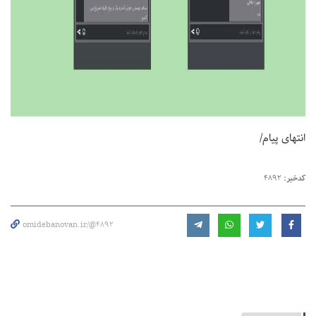
انتهای پیام/
کدخبر:
4892
omidebanovan.ir/@4892