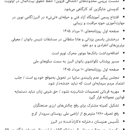
نشست بررسی محدوده‌های اکتشافی قزوین؛ حفظ حقوق بیت‌المال در اولویت
کدپستی جایگزین کد کارگاهی می‌شود
افتتاح رسمی آموزشگاه آزاد فنی و حرفه‌ای «تی‌تی» در البرز/گامی نوین در
مهارت‌آموزی حوزه مراقبت و زیبایی
صفحه اول روزنامه‌های 11 مرداد 1405
درخشش یاسمن یزدانی و هانا سلطانی در مسابقات تنیس بانوان / معرفی
برترین‌های انفرادی و دو نفره
اضافه‌برداشت بانک‌ها موتور محرک تورم است
مسیر پرشتاب تکواندوی بانوان البرز به سمت سکوهای ملی
صفحه اول روزنامه‌های 10 مرداد 1405
مجلس پیگیر عدم پایبندی سایپا در تحویل به‌موقع خودرو است / جلب
اعتماد مردم سرمایه‌ای است که نباید خدشه‌دار شود
مهریه قربانی تصمیمات شتاب‌زده نشود / حق شرعی زنان نباید دستمایه
قوانین عجولانه قرار گیرد
تشکیل کمیته مشترک برای رفع چالش‌های ارزی صنعتگران
رفع تصرف ۱۷۸۰ مترمربع از اراضی ملی روستای سرودار کرج
تأسیس هنرستان دخترانه «کارادُخت» در البرز
رکوردزنی در عدالت درمانی البرز؛ ارائه ۱۵۳ میلیارد ریال خدمات رایگان در ۶۶