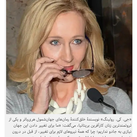
«جی. کی. رولینگ» نویسندهٔ خلق‌کنندهٔ رمان‌های جهان‌شمول هری‌پاتر و یکی از
ثروتمندترین زنان کارآفرین بریتانیا، می‌گفت: «ما برای تغییر دادن این جهان
نیازی به جادو نداریم؛ چرا که همهٔ نیروهای لازم برای تغییر، از قبل در درون