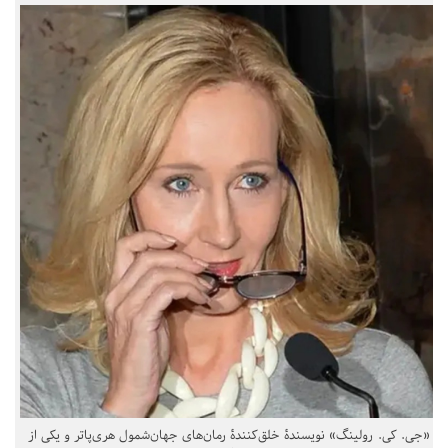
«جی. کی. رولینگ» نویسندهٔ خلق‌کنندهٔ رمان‌های جهان‌شمول هری‌پاتر و یکی از