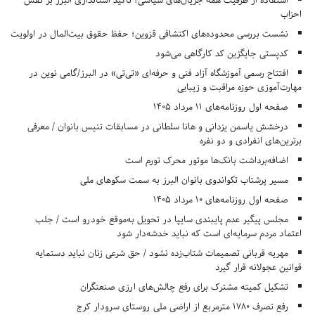
استفاده از ظرفیت همه جریان‌های سیاسی؛ تأکید استانداری البرز بر نقش
احزاب
نشست بررسی محدوده‌های اکتشافی قزوین؛ حفظ حقوق بیت‌المال در اولویت
کدپستی جایگزین کد کارگاهی می‌شود
افتتاح رسمی آموزشگاه آزاد فنی و حرفه‌ای «تی‌تی» در البرز/گامی نوین در
مهارت‌آموزی حوزه مراقبت و زیبایی
صفحه اول روزنامه‌های 11 مرداد 1405
درخشش یاسمن یزدانی و هانا سلطانی در مسابقات تنیس بانوان / معرفی
برترین‌های انفرادی و دو نفره
اضافه‌برداشت بانک‌ها موتور محرک تورم است
مسیر پرشتاب تکواندوی بانوان البرز به سمت سکوهای ملی
صفحه اول روزنامه‌های 10 مرداد 1405
مجلس پیگیر عدم پایبندی سایپا در تحویل به‌موقع خودرو است / جلب
اعتماد مردم سرمایه‌ای است که نباید خدشه‌دار شود
مهریه قربانی تصمیمات شتاب‌زده نشود / حق شرعی زنان نباید دستمایه
قوانین عجولانه قرار گیرد
تشکیل کمیته مشترک برای رفع چالش‌های ارزی صنعتگران
رفع تصرف ۱۷۸۰ مترمربع از اراضی ملی روستای سرودار کرج