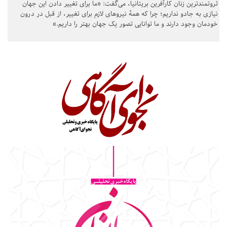
ثروتمندترین زنان کارآفرین بریتانیا، می‌گفت: «ما برای تغییر دادن این جهان
نیازی به جادو نداریم؛ چرا که همهٔ نیروهای لازم برای تغییر، از قبل در درون
خودمان وجود دارند و ما توانایی تصور یک جهان بهتر را داریم.»