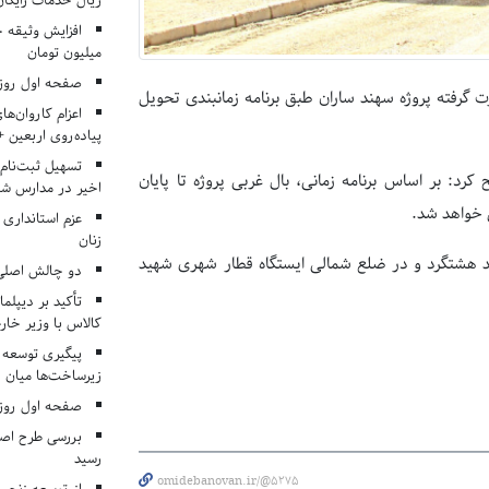
ریال خدمات رایگان در ۶۶ اردوی جها
میلیون تومان
صفحه اول روزنامه‌های 
رت گرفته پروژه سهند ساران طبق برنامه زمانبندی تحویل
اعزام کاروان‌ها
پیاده‌روی اربعین 
تسهیل ثبت‌نام
 بر اساس برنامه زمانی، بال غربی پروژه تا پایان
اخیر در مدارس شا
ل خواهد شد.
عزم استانداری
زنان
ه ویلایی ۶۹۹ واحدی سهندساران در فاز ۴ شهر جدید هشتگرد و در ضلع شمالی ایستگاه قطار شهری شهید
دو چالش اصلی 
تأکید بر دیپلما
کالاس با وزیر خارج
پیگیری توسعه 
زیرساخت‌ها میان ا
صفحه اول روزنامه‌های 
بررسی طرح اصلا
رسید
omidebanovan.ir/@5275