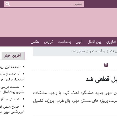
 فناوری
بین الملل
البرز
یادداشت
گزارش
عکس
ن تکمیل و آماده تحویل قطعی شد
آخرین اخبار
صفحه اول روزنامه‌های 
استفاده از ظر
ویل قطعی شد
استانداری البرز ب
نشست بررسی م
حقوق بیت‌المال در
ن شهر جدید هشتگرد اعلام کرد: با وجود مشکلات
کدپستی جایگزی
شرفت پروژه های مسکن مهر، بال غربی پروژه، تکمیل
افتتاح رسمی آم
البرز/گامی نوین در