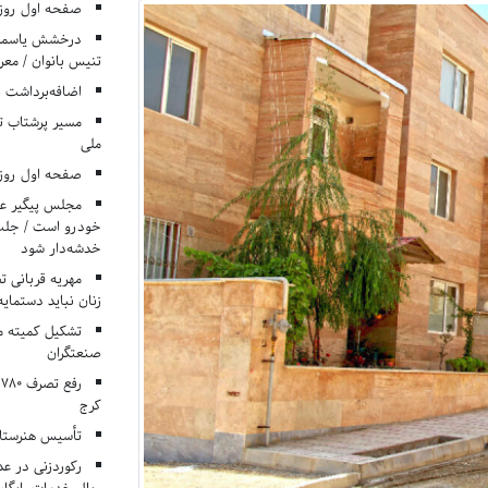
صفحه اول روزنامه‌های 
درخشش یاسمن ی
تنیس بانوان / معرف
اضافه‌برداشت 
مسیر پرشتاب ت
ملی
صفحه اول روزنامه‌های 
مجلس پیگیر عدم
خودرو است / جلب ا
خدشه‌دار شود
مهریه قربانی 
زنان نباید دستمایه
تشکیل کمیته م
صنعتگران
کرج
تأسیس هنرستان