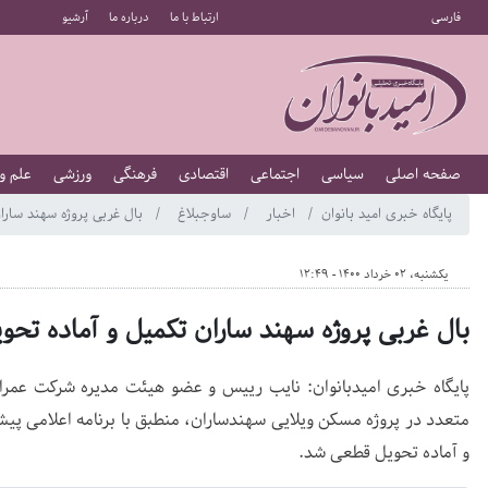
فارسی
ارتباط با ما
درباره ما
آرشیو
صفحه اصلی
سیاسی
اجتماعی
اقتصادی
فرهنگی
ورزشی
علم و
پایگاه خبری امید بانوان
اخبار
ساوجبلاغ
بال غربی پروژه سهند سارا
یکشنبه، 02 خرداد 1400 - 12:49
بال غربی پروژه سهند ساران تکمیل و آماده تح
پایگاه خبری امیدبانوان: نایب رییس و عضو هیئت مدیره شرکت عمرا
متعدد در پروژه مسکن ویلایی سهندساران، منطبق با برنامه اعلامی پی
و آماده تحویل قطعی شد.