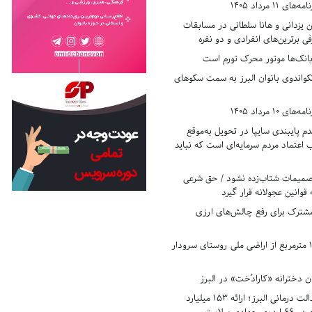
11 مرداد 1405
زدانی و هانا سلطانی در مسابقات
ی برترین‌های انفرادی و دو نفره
بانک‌ها موتور محرک تورم است
کواندوی بانوان البرز به سمت سکوهای
10 مرداد 1405
 پایبندی سایپا در تحویل به‌موقع
عتماد مردم سرمایه‌ای است که نباید
تصمیمات شتاب‌زده نشود / حق شرعی
 قوانین عجولانه قرار گیرد
شترک برای رفع چالش‌های ارزی
رفع تصرف ۱۷۸۰ مترمربع از اراضی ملی روستای سرودار
 دخترانه «کارادُخت» در البرز
رکوردزنی در عدالت درمانی البرز؛ ارائه ۱۵۳ میلیارد