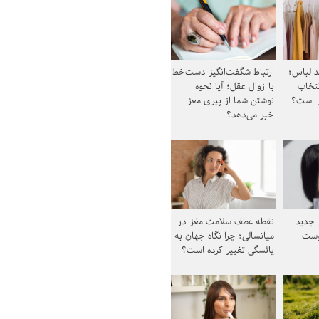
د لباس؛
ارتباط شگفت‌انگیز دست‌خط
نتخاب
با زوال عقل؛ آیا نحوه
ز است؟
نوشتن شما از پیری مغز
خبر می‌دهد؟
ز جدید
نقطه عطف سلامت مغز در
وست
میانسالی؛ چرا نگاه جهان به
یائسگی تغییر کرده است؟