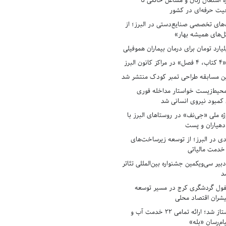
ه اشتغال زنان و مشاغل خانگی تا
حیت حرفه‌ای در کشور
های تخصصی صنایع‌دستی در البرز؛ از
ل‌های همیشه بهار»
لبرز
ن مسابقه طراحی تمبر کودک منتشر شد
حیط‌زیست خواستار مداخله فوری
کمبود نیروی انسانی شد
ه ملی «جی‌نف» در روستاهای البرز با
دهیاران و پست
ادی در البرز؛ از توسعه زیرساخت‌های
 خدمت مالیاتی
بیر سی‌ویکمین جشنواره بین‌المللی تئاتر
د
فول گردشگری کرج در مسیر توسعه
پیشران اقتصاد محلی
آبفای البرز پیشتاز شد؛ ارائه تمامی ۲۲ خدمت آب و
ام‌رسان «بله»