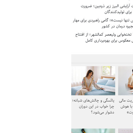
رایشی البرز زیر ذره‌بین؛ ضرورت
 برای تولیدکنندگان
تنها نیست»؛ گامی راهبردی برای مهار
جیره درمان در کشور
بیمارستان ۱۳۵ تختخوابی ولیعصر کمالشهر؛ از افتتاح
معکوس برای بهره‌برداری کامل
یت مالی
یائسگی و چالش‌های شبانه؛
 با هوش
چرا خواب در این دوران
وت»
دشوار می‌شود؟