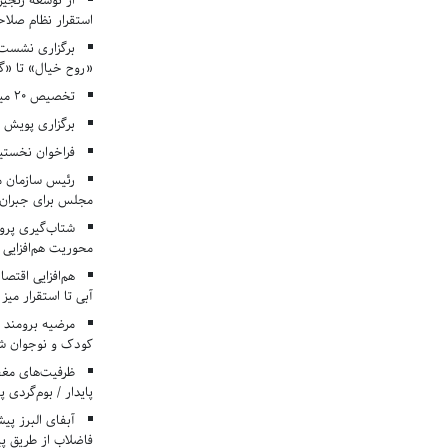
از توسعه زنجیر
استقرار نظام صلا
برگزاری نشست‌
«روح خیال» تا «گ
تخصیص ۲۰ میلیارد تومان برای درمان بیماران هموفیلی
برگزاری پویش «۴ کتاب، ۴ فصل» در مراکز کانون ا
فراخوان نخستی
رئیس سازمان م
مجلس برای جبران 
شتاب‌گیری پروژ
محوریت هم‌افزایی 
هم‌افزایی اقتص
آبی تا استقرار میز
مرضیه برومند د
کودک و نوجوان ش
ظرفیت‌های مغ
پایدار / بوم‌گردی 
فاضلاب از طریق پی