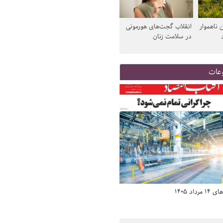
 ناهموار
انقلاب گجت‌های هورمونی
در سلامت زنان
عات
د 1405
صفحه اول روزنامه‌های 14 مرداد 1405