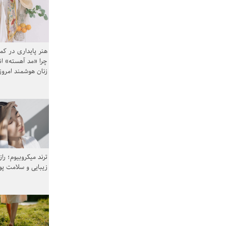
هنر پایداری در کم
چرا «مد آهسته» ا
زنان هوشمند امرو
ترند میکروبیوم؛ را
زیبایی و سلامت پ