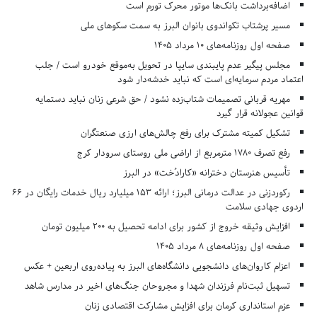
اضافه‌برداشت بانک‌ها موتور محرک تورم است
مسیر پرشتاب تکواندوی بانوان البرز به سمت سکوهای ملی
صفحه اول روزنامه‌های 10 مرداد 1405
مجلس پیگیر عدم پایبندی سایپا در تحویل به‌موقع خودرو است / جلب
اعتماد مردم سرمایه‌ای است که نباید خدشه‌دار شود
مهریه قربانی تصمیمات شتاب‌زده نشود / حق شرعی زنان نباید دستمایه
قوانین عجولانه قرار گیرد
تشکیل کمیته مشترک برای رفع چالش‌های ارزی صنعتگران
رفع تصرف ۱۷۸۰ مترمربع از اراضی ملی روستای سرودار کرج
تأسیس هنرستان دخترانه «کارادُخت» در البرز
رکوردزنی در عدالت درمانی البرز؛ ارائه ۱۵۳ میلیارد ریال خدمات رایگان در ۶۶
اردوی جهادی سلامت
افزایش وثیقه خروج از کشور برای ادامه تحصیل به ۲۰۰ میلیون تومان
صفحه اول روزنامه‌های 8 مرداد 1405
اعزام کاروان‌های دانشجویی دانشگاه‌های البرز به پیاده‌روی اربعین + عکس
تسهیل ثبت‌نام فرزندان شهدا و مجروحان جنگ‌های اخیر در مدارس شاهد
عزم استانداری کرمان برای افزایش مشارکت اقتصادی زنان