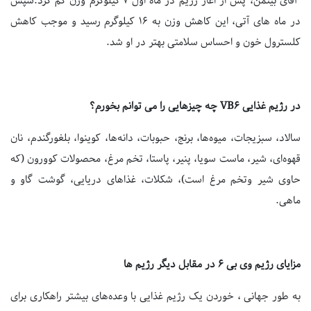
آقای بیتمن، پس از اغاز رژیم در ماه اول 7 کیلوگرم وزن کم کرد.سپس
در ماه های آتی، این کاهش وزن به 16 کیلوگرم رسید و موجب کاهش
کلسترول خون و احساس سلامتی بهتر در او شد.
در رژیم غذایی VB6 چه چیزهایی را می توانم بخورم؟
سالاد، سبزیجات، میوه‌ها، برنج، حبوبات، دانه‌ها، کوینوا، بلغورگندم، نان
قهوه‌ای، شیر، ماست سویا، پنیر، پاستا، تخم مرغ، محصولات کوورون (که
حاوی شیر وتخم مرغ است)، شکلات، غذاهای دریایی، گوشت گاو و
ماهی.
مزایای رژیم وی بی 6 در مقابل دیگر رژیم ها
به طور جهانی ، خوردن یک رژیم غذایی با وعده‌های بیشتر راهکاری برای