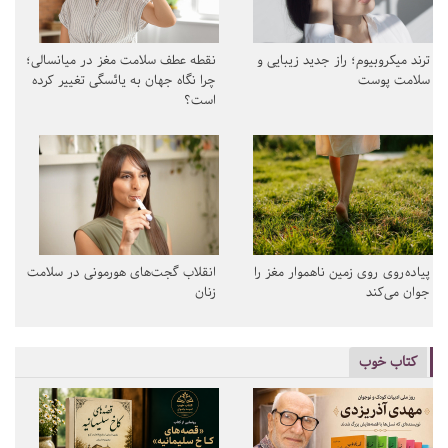
ترند میکروبیوم؛ راز جدید زیبایی و
نقطه عطف سلامت مغز در میانسالی؛
سلامت پوست
چرا نگاه جهان به یائسگی تغییر کرده
است؟
پیاده‌روی روی زمین ناهموار مغز را
انقلاب گجت‌های هورمونی در سلامت
جوان می‌کند
زنان
کتاب خوب