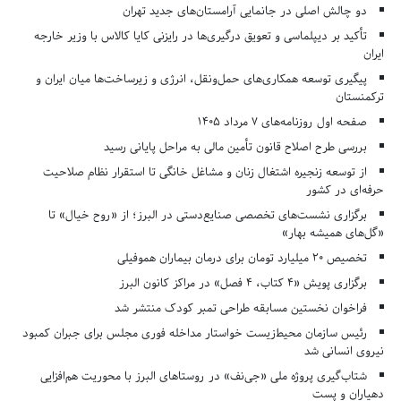
دو چالش اصلی در جانمایی آرامستان‌های جدید تهران
تأکید بر دیپلماسی و تعویق درگیری‌ها در رایزنی کایا کالاس با وزیر خارجه
ایران
پیگیری توسعه همکاری‌های حمل‌ونقل، انرژی و زیرساخت‌ها میان ایران و
ترکمنستان
صفحه اول روزنامه‌های 7 مرداد 1405
بررسی طرح اصلاح قانون تأمین مالی به مراحل پایانی رسید
از توسعه زنجیره اشتغال زنان و مشاغل خانگی تا استقرار نظام صلاحیت
حرفه‌ای در کشور
برگزاری نشست‌های تخصصی صنایع‌دستی در البرز؛ از «روح خیال» تا
«گل‌های همیشه بهار»
تخصیص ۲۰ میلیارد تومان برای درمان بیماران هموفیلی
برگزاری پویش «۴ کتاب، ۴ فصل» در مراکز کانون البرز
فراخوان نخستین مسابقه طراحی تمبر کودک منتشر شد
رئیس سازمان محیط‌زیست خواستار مداخله فوری مجلس برای جبران کمبود
نیروی انسانی شد
شتاب‌گیری پروژه ملی «جی‌نف» در روستاهای البرز با محوریت هم‌افزایی
دهیاران و پست