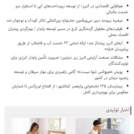
هم‌افزایی اقتصادی در البرز؛ از توسعه زیرساخت‌های آبی تا استقرار میز
خدمت مالیاتی
مرضیه برومند دبیر سی‌ویکمین جشنواره بین‌المللی تئاتر کودک و نوجوان شد
ظرفیت‌های مغفول گردشگری کرج در مسیر توسعه پایدار / بوم‌گردی پیشران
اقتصاد محلی
آبفای البرز پیشتاز شد؛ ارائه تمامی ۲۲ خدمت آب و فاضلاب از طریق
پیام‌رسان «بله»
مشکلات صنعت آرایشی البرز زیر ذره‌بین؛ ضرورت تأمین پایدار انرژی برای
تولیدکنندگان
پویش «هیچ‌کس تنها نیست»؛ گامی راهبردی برای مهار سرطان و توسعه
زنجیره درمان در کشور
بیمارستان ۱۳۵ تختخوابی ولیعصر کمالشهر؛ از افتتاح اورژانس تا شمارش
معکوس برای بهره‌برداری کامل
اخبار تولیدی