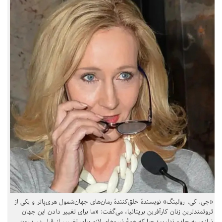
«جی. کی. رولینگ» نویسندهٔ خلق‌کنندهٔ رمان‌های جهان‌شمول هری‌پاتر و یکی از
ثروتمندترین زنان کارآفرین بریتانیا، می‌گفت: «ما برای تغییر دادن این جهان
نیازی به جادو نداریم؛ چرا که همهٔ نیروهای لازم برای تغییر، از قبل در درون