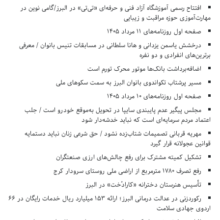
افتتاح رسمی آموزشگاه آزاد فنی و حرفه‌ای «تی‌تی» در البرز/گامی نوین در
مهارت‌آموزی حوزه مراقبت و زیبایی
صفحه اول روزنامه‌های 11 مرداد 1405
درخشش یاسمن یزدانی و هانا سلطانی در مسابقات تنیس بانوان / معرفی
برترین‌های انفرادی و دو نفره
اضافه‌برداشت بانک‌ها موتور محرک تورم است
مسیر پرشتاب تکواندوی بانوان البرز به سمت سکوهای ملی
صفحه اول روزنامه‌های 10 مرداد 1405
مجلس پیگیر عدم پایبندی سایپا در تحویل به‌موقع خودرو است / جلب
اعتماد مردم سرمایه‌ای است که نباید خدشه‌دار شود
مهریه قربانی تصمیمات شتاب‌زده نشود / حق شرعی زنان نباید دستمایه
قوانین عجولانه قرار گیرد
تشکیل کمیته مشترک برای رفع چالش‌های ارزی صنعتگران
رفع تصرف ۱۷۸۰ مترمربع از اراضی ملی روستای سرودار کرج
تأسیس هنرستان دخترانه «کارادُخت» در البرز
رکوردزنی در عدالت درمانی البرز؛ ارائه ۱۵۳ میلیارد ریال خدمات رایگان در ۶۶
اردوی جهادی سلامت