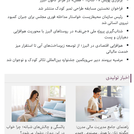
برگزاری پویش «۴ کتاب، ۴ فصل» در مراکز کانون البرز
فراخوان نخستین مسابقه طراحی تمبر کودک منتشر شد
رئیس سازمان محیط‌زیست خواستار مداخله فوری مجلس برای جبران کمبود
نیروی انسانی شد
شتاب‌گیری پروژه ملی «جی‌نف» در روستاهای البرز با محوریت هم‌افزایی
دهیاران و پست
هم‌افزایی اقتصادی در البرز؛ از توسعه زیرساخت‌های آبی تا استقرار میز
خدمت مالیاتی
مرضیه برومند دبیر سی‌ویکمین جشنواره بین‌المللی تئاتر کودک و نوجوان شد
اخبار تولیدی
راهنمای جامع مدیریت مالی مدرن:
یائسگی و چالش‌های شبانه؛ چرا خواب
چگونه زنان با هوش مصنوعی «مدیر
در این دوران دشوار می‌شود؟