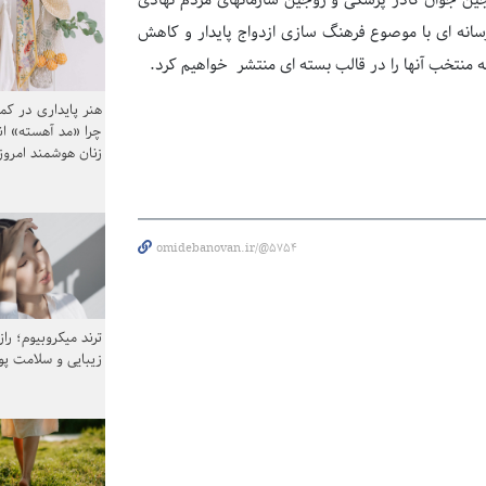
وجین جوان کادر پزشکی و زوجین سازمانهای مردم نهادی
کرده اند نیز در دستور کار داریم. حدود ۸۰۰ محصول رسانه ای با موصوع فرهنگ سازی ازدواج پایدار و کاهش
 منتخب آنها را در قالب بسته ای منتشر خواهیم کرد.
هنر پایداری در کم
چرا «مد آهسته» ا
زنان هوشمند امرو
omidebanovan.ir/@5754
ترند میکروبیوم؛ را
زیبایی و سلامت پ