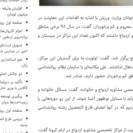
ریال خدمات رایگان در ۶۶ اردوی جها
میلیون تومان
نان وزارت ورزش با اشاره به اقدامات این معاونت در
صفحه اول روزنامه‌های 
خصوص گسترش دفاتر تخصصی مشاوره ازدواج و خانواده با اولویت مناطق محروم و کم برخوردار، گفت: در سال ۹۸ برخی مناطق
اعزام کاروان‌ها
زدواج داشتند که اکنون تعداد این مراکز در سیستان و
پیاده‌روی اربعین 
تسهیل ثبت‌نام
اخیر در مدارس شا
برگزار شد، گفت: اولویت ما برای گسترش این مراکز،
عزم استانداری
زنان
شتغال نداشتند. طی مکاتبه‌ای با سازمان نظام روانشناسی
دو چالش اصلی 
تأکید بر دیپلما
کالاس با وزیر خارج
صصی مشاوره ازدواج و خانواده، گفت: مسائل خانواده و
پیگیری توسعه 
د با مسایل نوظهور آشنا شوند. از این رو دوره‌هایی را
زیرساخت‌ها میان ا
ردیم که در آنها اعضای فارغ التحصیل رشته روانشناسی
صفحه اول روزنامه‌های 
بررسی طرح اصلا
رسید
ت از مراکز تخصصی مشاوره ازدواج در ایام کرونا گفت: