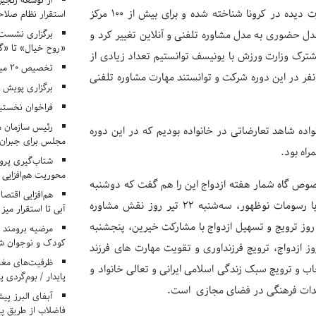
از توسعه زنجیر
با تدبیر وزارت ورزش و پیگیری ستاد کرونا این مراکز بنگاه اقتصادی خسارت دیده در کرونا شناخته شده و برای بیش از ۱۰۰ مرکز
استقرار نظام صلا
برگزاری نشست‌
رائه دادیم. همچنین مدل مشاوره در دوران پاندمی کووید ۱۹ از مدل حضوری به مدل مشاوره تلفنی و آنلاین تغییر کرد و
«روح خیال» تا «گ
ترک وزارت ورزش با یونیسف توانستیم تعداد زیادی از
تخصیص ۲۰ میلیارد تومان برای درمان بیماران هموفیلی
یران مراکز تخصصی و مشاورین را در طرح ویژه ای آموزش دهیم که ۱۶۹ نفر در این دوره شرکت و توانستند مهارت مشاوره تلفنی
برگزاری پویش «۴ کتاب، ۴ فصل» در مراکز کانون ا
فراخوان نخستی
رئیس سازمان م
ییر در شرایط زیست خانواده شاهد تعارضاتی در خانواده بودیم که در این دوره
مجلس برای جبران 
اه بود.
شتاب‌گیری پروژ
محوریت هم‌افزایی 
وص گاه شمار هفته ازدواج این را هم گفت که دوشنبه
هم‌افزایی اقتص
۲۱ تیر ۱۴۰۰ روز ازدواج به هنگام و آگاهانه، ترویج زندگی ساده و مقابله با رسومات نوظهور، سه‌شنبه ۲۲ تیر روز نقش مشاوره
آبی تا استقرار میز
 از ازدواج در تشکیل زندگی پایدار جوانان، چهارشنبه ۲۳ تیر روز ترویج و تسهیل ازدواج با مشارکت خیرین، پنجشنبه
مرضیه برومند د
کودک و نوجوان ش
توانمندسازی جوانان و جامعه سالم و با نشاط، جمعه ۲۵ تیر روز ازدواج، ترویج فرزنداوری و تقویت مهارت های فرزند
ظرفیت‌های مغ
ا و بالنده، شنبه ۲۶ تیر روز عفاف و حجاب و ترویج سبک زندگی اسلامی ایرانی و تعالی خانواد و
پایدار / بوم‌گردی 
فاضلاب از طریق پی