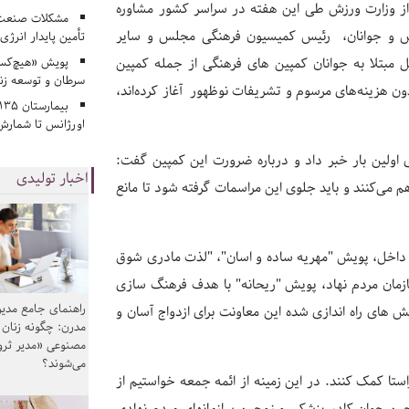
دارای مجوز از وزارت ورزش طی این هفته در سراسر کشور مشاوره
مشکلات صنعت آ
ورزش و جوانان، رئیس کمیسیون فرهنگی مجلس و سایر
تأمین پایدار انرژی
پویش «هیچ‌کس 
مبتلا به جوانان کمپین های فرهنگی از جمله کمپین
سرطان و توسعه زن
ن هزینه‌های مرسوم و تشریفات نوظهور آغاز کرده‌اند،
اورژانس تا شمارش 
اولین بار خبر داد و درباره ضرورت این کمپین گفت:
اخبار تولیدی
هم می‌کنند و باید جلوی این مراسمات گرفته شود تا مانع
د داخل، پویش "مهریه ساده و اسان"، "لذت مادری شوق
سازمان مردم نهاد، پویش "ریحانه" با هدف فرهنگ سازی
راهنمای جامع مدیر
ش های راه اندازی شده این معاونت برای ازدواج آسان و
مدرن: چگونه زنان
مصنوعی «مدیر ثر
می‌شوند؟
ستا کمک کنند. در این زمینه از ائمه جمعه خواستیم از