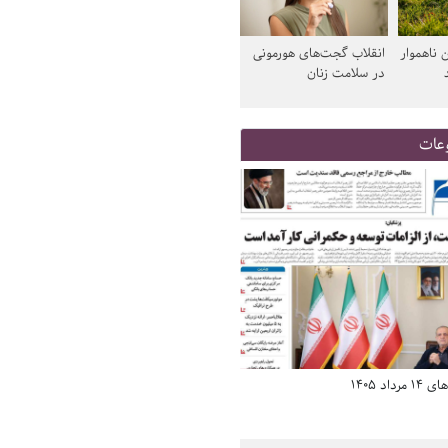
 ناهموار
انقلاب گجت‌های هورمونی
در سلامت زنان
عات
د 1405
صفحه اول روزنامه‌های 14 مرداد 1405