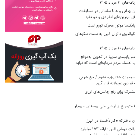
11 مرداد 1405
زدانی و هانا سلطانی در مسابقات
ی برترین‌های انفرادی و دو نفره
بانک‌ها موتور محرک تورم است
کواندوی بانوان البرز به سمت سکوهای
10 مرداد 1405
 پایبندی سایپا در تحویل به‌موقع
عتماد مردم سرمایه‌ای است که نباید
تصمیمات شتاب‌زده نشود / حق شرعی
 قوانین عجولانه قرار گیرد
شترک برای رفع چالش‌های ارزی
رفع تصرف ۱۷۸۰ مترمربع از اراضی ملی روستای سرودار
 دخترانه «کارادُخت» در البرز
رکوردزنی در عدالت درمانی البرز؛ ارائه ۱۵۳ میلیارد