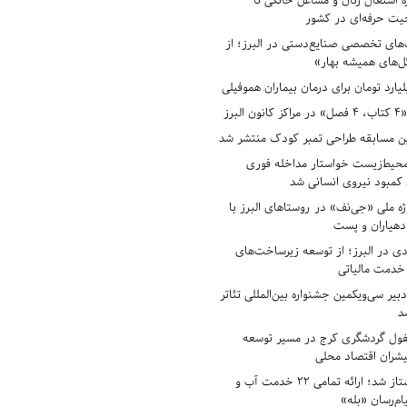
ه اشتغال زنان و مشاغل خانگی تا
حیت حرفه‌ای در کشور
های تخصصی صنایع‌دستی در البرز؛ از
ل‌های همیشه بهار»
لبرز
ن مسابقه طراحی تمبر کودک منتشر شد
حیط‌زیست خواستار مداخله فوری
کمبود نیروی انسانی شد
ه ملی «جی‌نف» در روستاهای البرز با
دهیاران و پست
ادی در البرز؛ از توسعه زیرساخت‌های
 خدمت مالیاتی
بیر سی‌ویکمین جشنواره بین‌المللی تئاتر
د
فول گردشگری کرج در مسیر توسعه
پیشران اقتصاد محلی
آبفای البرز پیشتاز شد؛ ارائه تمامی ۲۲ خدمت آب و
ام‌رسان «بله»