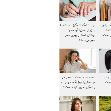
د لباس؛
ارتباط شگفت‌انگیز دست‌خط
نتخاب
با زوال عقل؛ آیا نحوه
ز است؟
نوشتن شما از پیری مغز
خبر می‌دهد؟
ز جدید
نقطه عطف سلامت مغز در
وست
میانسالی؛ چرا نگاه جهان به
یائسگی تغییر کرده است؟