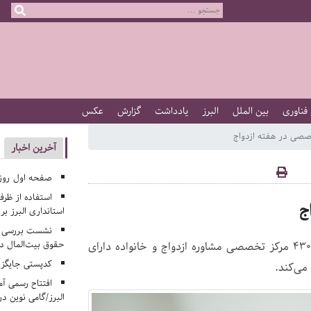
 فناوری
بین الملل
البرز
یادداشت
گزارش
عکس
آخرین اخبار
صفحه اول روزنامه‌های 
استفاده از ظر
استانداری البرز ب
نشست بررسی م
حقوق بیت‌المال در
مدیرکل دفتر توسعه اجتماعی معاونت جوانان وزارت ورزش خبرداد: ۴۳۰ مرکز تخصصی مشاوره ازدواج و خانواده دارای
کدپستی جایگزی
می‌کند.
افتتاح رسمی آم
البرز/گامی نوین در