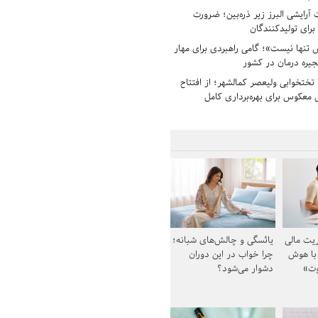
رایشی البرز زیر ذره‌بین؛ ضرورت
 برای تولیدکنندگان
تنها نیست»؛ گامی راهبردی برای مهار
جیره درمان در کشور
بیمارستان ۱۳۵ تختخوابی ولیعصر کمالشهر؛ از افتتاح
معکوس برای بهره‌برداری کامل
یت مالی
یائسگی و چالش‌های شبانه؛
 با هوش
چرا خواب در این دوران
وت»
دشوار می‌شود؟