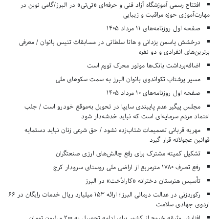
افتتاح رسمی آموزشگاه آزاد فنی و حرفه‌ای «تی‌تی» در البرز/گامی نوین در
مهارت‌آموزی حوزه مراقبت و زیبایی
صفحه اول روزنامه‌های 11 مرداد 1405
درخشش یاسمن یزدانی و هانا سلطانی در مسابقات تنیس بانوان / معرفی
برترین‌های انفرادی و دو نفره
اضافه‌برداشت بانک‌ها موتور محرک تورم است
مسیر پرشتاب تکواندوی بانوان البرز به سمت سکوهای ملی
صفحه اول روزنامه‌های 10 مرداد 1405
مجلس پیگیر عدم پایبندی سایپا در تحویل به‌موقع خودرو است / جلب
اعتماد مردم سرمایه‌ای است که نباید خدشه‌دار شود
مهریه قربانی تصمیمات شتاب‌زده نشود / حق شرعی زنان نباید دستمایه
قوانین عجولانه قرار گیرد
تشکیل کمیته مشترک برای رفع چالش‌های ارزی صنعتگران
رفع تصرف ۱۷۸۰ مترمربع از اراضی ملی روستای سرودار کرج
تأسیس هنرستان دخترانه «کارادُخت» در البرز
رکوردزنی در عدالت درمانی البرز؛ ارائه ۱۵۳ میلیارد ریال خدمات رایگان در ۶۶
اردوی جهادی سلامت
افزایش وثیقه خروج از کشور برای ادامه تحصیل به ۲۰۰ میلیون تومان