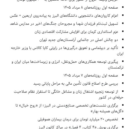
صفحه اول روزنامه‌های 8 مرداد 1405
اعزام کاروان‌های دانشجویی دانشگاه‌های البرز به پیاده‌روی اربعین + عکس
تسهیل ثبت‌نام فرزندان شهدا و مجروحان جنگ‌های اخیر در مدارس شاهد
عزم استانداری کرمان برای افزایش مشارکت اقتصادی زنان
دو چالش اصلی در جانمایی آرامستان‌های جدید تهران
تأکید بر دیپلماسی و تعویق درگیری‌ها در رایزنی کایا کالاس با وزیر خارجه
ایران
پیگیری توسعه همکاری‌های حمل‌ونقل، انرژی و زیرساخت‌ها میان ایران و
ترکمنستان
صفحه اول روزنامه‌های 7 مرداد 1405
بررسی طرح اصلاح قانون تأمین مالی به مراحل پایانی رسید
از توسعه زنجیره اشتغال زنان و مشاغل خانگی تا استقرار نظام صلاحیت
حرفه‌ای در کشور
برگزاری نشست‌های تخصصی صنایع‌دستی در البرز؛ از «روح خیال» تا
«گل‌های همیشه بهار»
تخصیص ۲۰ میلیارد تومان برای درمان بیماران هموفیلی
برگزاری پویش «۴ کتاب، ۴ فصل» در مراکز کانون البرز