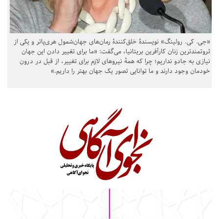
«جی. کی. رولینگ» نویسندهٔ خلق‌کنندهٔ رمان‌های جهان‌شمول هری‌پاتر و یکی از
ثروتمندترین زنان کارآفرین بریتانیا، می‌گفت: «ما برای تغییر دادن این جهان
نیازی به جادو نداریم؛ چرا که همهٔ نیروهای لازم برای تغییر، از قبل در درون
خودمان وجود دارند و ما توانایی تصور یک جهان بهتر را داریم.»