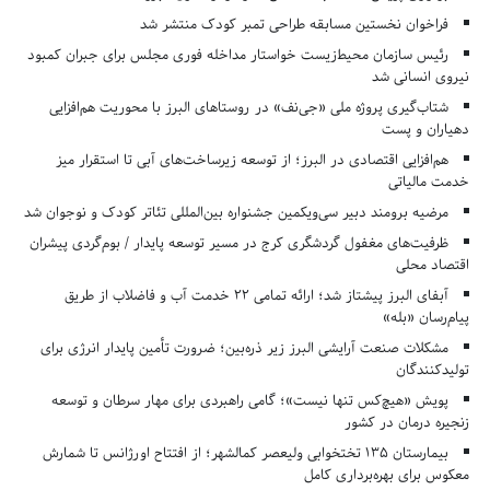
فراخوان نخستین مسابقه طراحی تمبر کودک منتشر شد
رئیس سازمان محیط‌زیست خواستار مداخله فوری مجلس برای جبران کمبود
نیروی انسانی شد
شتاب‌گیری پروژه ملی «جی‌نف» در روستاهای البرز با محوریت هم‌افزایی
دهیاران و پست
هم‌افزایی اقتصادی در البرز؛ از توسعه زیرساخت‌های آبی تا استقرار میز
خدمت مالیاتی
مرضیه برومند دبیر سی‌ویکمین جشنواره بین‌المللی تئاتر کودک و نوجوان شد
ظرفیت‌های مغفول گردشگری کرج در مسیر توسعه پایدار / بوم‌گردی پیشران
اقتصاد محلی
آبفای البرز پیشتاز شد؛ ارائه تمامی ۲۲ خدمت آب و فاضلاب از طریق
پیام‌رسان «بله»
مشکلات صنعت آرایشی البرز زیر ذره‌بین؛ ضرورت تأمین پایدار انرژی برای
تولیدکنندگان
پویش «هیچ‌کس تنها نیست»؛ گامی راهبردی برای مهار سرطان و توسعه
زنجیره درمان در کشور
بیمارستان ۱۳۵ تختخوابی ولیعصر کمالشهر؛ از افتتاح اورژانس تا شمارش
معکوس برای بهره‌برداری کامل