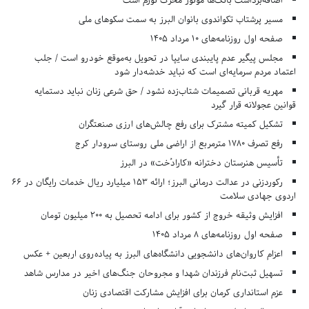
اضافه‌برداشت بانک‌ها موتور محرک تورم است
مسیر پرشتاب تکواندوی بانوان البرز به سمت سکوهای ملی
صفحه اول روزنامه‌های 10 مرداد 1405
مجلس پیگیر عدم پایبندی سایپا در تحویل به‌موقع خودرو است / جلب
اعتماد مردم سرمایه‌ای است که نباید خدشه‌دار شود
مهریه قربانی تصمیمات شتاب‌زده نشود / حق شرعی زنان نباید دستمایه
قوانین عجولانه قرار گیرد
تشکیل کمیته مشترک برای رفع چالش‌های ارزی صنعتگران
رفع تصرف ۱۷۸۰ مترمربع از اراضی ملی روستای سرودار کرج
تأسیس هنرستان دخترانه «کارادُخت» در البرز
رکوردزنی در عدالت درمانی البرز؛ ارائه ۱۵۳ میلیارد ریال خدمات رایگان در ۶۶
اردوی جهادی سلامت
افزایش وثیقه خروج از کشور برای ادامه تحصیل به ۲۰۰ میلیون تومان
صفحه اول روزنامه‌های 8 مرداد 1405
اعزام کاروان‌های دانشجویی دانشگاه‌های البرز به پیاده‌روی اربعین + عکس
تسهیل ثبت‌نام فرزندان شهدا و مجروحان جنگ‌های اخیر در مدارس شاهد
عزم استانداری کرمان برای افزایش مشارکت اقتصادی زنان