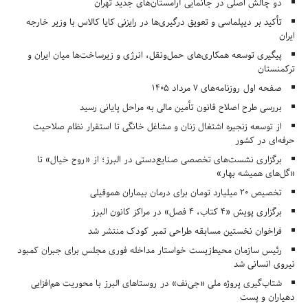
دو چالش اصلی در جانمایی آرامستان‌های جدید تهران
تأکید بر دیپلماسی و تعویق درگیری‌ها در رایزنی کایا کالاس با وزیر خارجه
ایران
پیگیری توسعه همکاری‌های حمل‌ونقل، انرژی و زیرساخت‌ها میان ایران و
ترکمنستان
صفحه اول روزنامه‌های 7 مرداد 1405
بررسی طرح اصلاح قانون تأمین مالی به مراحل پایانی رسید
از توسعه زنجیره اشتغال زنان و مشاغل خانگی تا استقرار نظام صلاحیت
حرفه‌ای در کشور
برگزاری نشست‌های تخصصی صنایع‌دستی در البرز؛ از «روح خیال» تا
«گل‌های همیشه بهار»
تخصیص ۲۰ میلیارد تومان برای درمان بیماران هموفیلی
برگزاری پویش «۴ کتاب، ۴ فصل» در مراکز کانون البرز
فراخوان نخستین مسابقه طراحی تمبر کودک منتشر شد
رئیس سازمان محیط‌زیست خواستار مداخله فوری مجلس برای جبران کمبود
نیروی انسانی شد
شتاب‌گیری پروژه ملی «جی‌نف» در روستاهای البرز با محوریت هم‌افزایی
دهیاران و پست