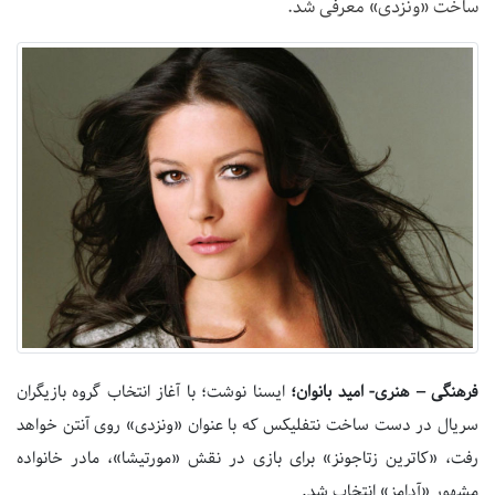
ساخت «ونزدی» معرفی شد.
فرهنگی – هنری- امید بانوان؛
ایسنا نوشت؛ با آغاز انتخاب گروه بازیگران
سریال در دست ساخت نتفلیکس که با عنوان «ونزدی» روی آنتن خواهد
رفت، «کاترین زتاجونز» برای بازی در نقش «مورتیشا»، مادر خانواده
مشهور «آدامز» انتخاب شد.