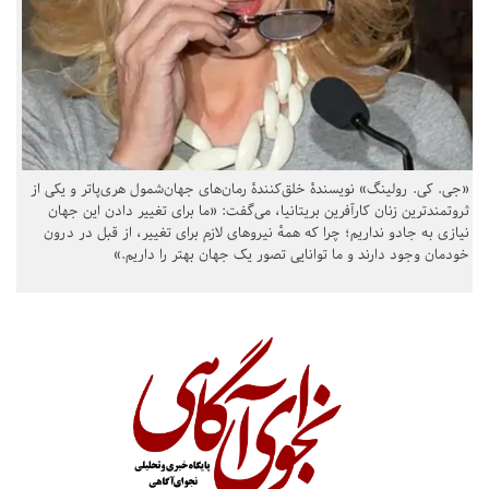
«جی. کی. رولینگ» نویسندهٔ خلق‌کنندهٔ رمان‌های جهان‌شمول هری‌پاتر و یکی از
ثروتمندترین زنان کارآفرین بریتانیا، می‌گفت: «ما برای تغییر دادن این جهان
نیازی به جادو نداریم؛ چرا که همهٔ نیروهای لازم برای تغییر، از قبل در درون
خودمان وجود دارند و ما توانایی تصور یک جهان بهتر را داریم.»