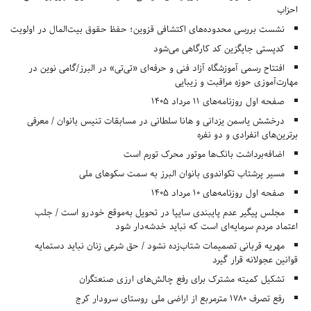
احزاب
نشست بررسی محدوده‌های اکتشافی قزوین؛ حفظ حقوق بیت‌المال در اولویت
کدپستی جایگزین کد کارگاهی می‌شود
افتتاح رسمی آموزشگاه آزاد فنی و حرفه‌ای «تی‌تی» در البرز/گامی نوین در
مهارت‌آموزی حوزه مراقبت و زیبایی
صفحه اول روزنامه‌های 11 مرداد 1405
درخشش یاسمن یزدانی و هانا سلطانی در مسابقات تنیس بانوان / معرفی
برترین‌های انفرادی و دو نفره
اضافه‌برداشت بانک‌ها موتور محرک تورم است
مسیر پرشتاب تکواندوی بانوان البرز به سمت سکوهای ملی
صفحه اول روزنامه‌های 10 مرداد 1405
مجلس پیگیر عدم پایبندی سایپا در تحویل به‌موقع خودرو است / جلب
اعتماد مردم سرمایه‌ای است که نباید خدشه‌دار شود
مهریه قربانی تصمیمات شتاب‌زده نشود / حق شرعی زنان نباید دستمایه
قوانین عجولانه قرار گیرد
تشکیل کمیته مشترک برای رفع چالش‌های ارزی صنعتگران
رفع تصرف ۱۷۸۰ مترمربع از اراضی ملی روستای سرودار کرج