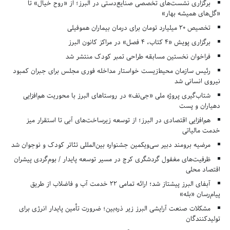
برگزاری نشست‌های تخصصی صنایع‌دستی در البرز؛ از «روح خیال» تا
«گل‌های همیشه بهار»
تخصیص ۲۰ میلیارد تومان برای درمان بیماران هموفیلی
برگزاری پویش «۴ کتاب، ۴ فصل» در مراکز کانون البرز
فراخوان نخستین مسابقه طراحی تمبر کودک منتشر شد
رئیس سازمان محیط‌زیست خواستار مداخله فوری مجلس برای جبران کمبود
نیروی انسانی شد
شتاب‌گیری پروژه ملی «جی‌نف» در روستاهای البرز با محوریت هم‌افزایی
دهیاران و پست
هم‌افزایی اقتصادی در البرز؛ از توسعه زیرساخت‌های آبی تا استقرار میز
خدمت مالیاتی
مرضیه برومند دبیر سی‌ویکمین جشنواره بین‌المللی تئاتر کودک و نوجوان شد
ظرفیت‌های مغفول گردشگری کرج در مسیر توسعه پایدار / بوم‌گردی پیشران
اقتصاد محلی
آبفای البرز پیشتاز شد؛ ارائه تمامی ۲۲ خدمت آب و فاضلاب از طریق
پیام‌رسان «بله»
مشکلات صنعت آرایشی البرز زیر ذره‌بین؛ ضرورت تأمین پایدار انرژی برای
تولیدکنندگان