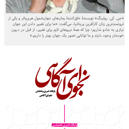
«جی. کی. رولینگ» نویسندهٔ خلق‌کنندهٔ رمان‌های جهان‌شمول هری‌پاتر و یکی از
ثروتمندترین زنان کارآفرین بریتانیا، می‌گفت: «ما برای تغییر دادن این جهان
نیازی به جادو نداریم؛ چرا که همهٔ نیروهای لازم برای تغییر، از قبل در درون
خودمان وجود دارند و ما توانایی تصور یک جهان بهتر را داریم.»