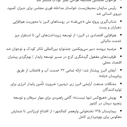
فراخوان نخستین مسابقه طراحی تمبر کودک منتشر شد
رئیس سازمان محیط‌زیست خواستار مداخله فوری مجلس برای جبران کمبود
نیروی انسانی شد
شتاب‌گیری پروژه ملی «جی‌نف» در روستاهای البرز با محوریت هم‌افزایی
دهیاران و پست
هم‌افزایی اقتصادی در البرز؛ از توسعه زیرساخت‌های آبی تا استقرار میز
خدمت مالیاتی
مرضیه برومند دبیر سی‌ویکمین جشنواره بین‌المللی تئاتر کودک و نوجوان شد
ظرفیت‌های مغفول گردشگری کرج در مسیر توسعه پایدار / بوم‌گردی پیشران
اقتصاد محلی
آبفای البرز پیشتاز شد؛ ارائه تمامی ۲۲ خدمت آب و فاضلاب از طریق
پیام‌رسان «بله»
مشکلات صنعت آرایشی البرز زیر ذره‌بین؛ ضرورت تأمین پایدار انرژی برای
تولیدکنندگان
پویش «هیچ‌کس تنها نیست»؛ گامی راهبردی برای مهار سرطان و توسعه
زنجیره درمان در کشور
بیمارستان ۱۳۵ تختخوابی ولیعصر کمالشهر؛ از افتتاح اورژانس تا شمارش
معکوس برای بهره‌برداری کامل