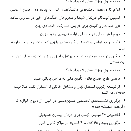
صفحه اول روزنامه‌های 8 مرداد 1405
اعزام کاروان‌های دانشجویی دانشگاه‌های البرز به پیاده‌روی اربعین + عکس
تسهیل ثبت‌نام فرزندان شهدا و مجروحان جنگ‌های اخیر در مدارس شاهد
عزم استانداری کرمان برای افزایش مشارکت اقتصادی زنان
دو چالش اصلی در جانمایی آرامستان‌های جدید تهران
تأکید بر دیپلماسی و تعویق درگیری‌ها در رایزنی کایا کالاس با وزیر خارجه
ایران
پیگیری توسعه همکاری‌های حمل‌ونقل، انرژی و زیرساخت‌ها میان ایران و
ترکمنستان
صفحه اول روزنامه‌های 7 مرداد 1405
بررسی طرح اصلاح قانون تأمین مالی به مراحل پایانی رسید
از توسعه زنجیره اشتغال زنان و مشاغل خانگی تا استقرار نظام صلاحیت
حرفه‌ای در کشور
برگزاری نشست‌های تخصصی صنایع‌دستی در البرز؛ از «روح خیال» تا
«گل‌های همیشه بهار»
تخصیص ۲۰ میلیارد تومان برای درمان بیماران هموفیلی
برگزاری پویش «۴ کتاب، ۴ فصل» در مراکز کانون البرز