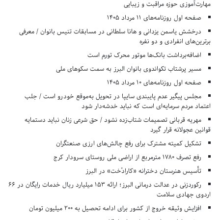
مهارت‌آموزی حوزه مراقبت و زیبایی
صفحه اول روزنامه‌های 11 مرداد 1405
درخشش یاسمن یزدانی و هانا سلطانی در مسابقات تنیس بانوان / معرفی
برترین‌های انفرادی و دو نفره
اضافه‌برداشت بانک‌ها موتور محرک تورم است
مسیر پرشتاب تکواندوی بانوان البرز به سمت سکوهای ملی
صفحه اول روزنامه‌های 10 مرداد 1405
مجلس پیگیر عدم پایبندی سایپا در تحویل به‌موقع خودرو است / جلب
اعتماد مردم سرمایه‌ای است که نباید خدشه‌دار شود
مهریه قربانی تصمیمات شتاب‌زده نشود / حق شرعی زنان نباید دستمایه
قوانین عجولانه قرار گیرد
تشکیل کمیته مشترک برای رفع چالش‌های ارزی صنعتگران
رفع تصرف ۱۷۸۰ مترمربع از اراضی ملی روستای سرودار کرج
تأسیس هنرستان دخترانه «کارادُخت» در البرز
رکوردزنی در عدالت درمانی البرز؛ ارائه ۱۵۳ میلیارد ریال خدمات رایگان در ۶۶
اردوی جهادی سلامت
افزایش وثیقه خروج از کشور برای ادامه تحصیل به ۲۰۰ میلیون تومان