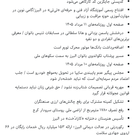
کدپستی جایگزین کد کارگاهی می‌شود
افتتاح رسمی آموزشگاه آزاد فنی و حرفه‌ای «تی‌تی» در البرز/گامی نوین در
مهارت‌آموزی حوزه مراقبت و زیبایی
صفحه اول روزنامه‌های 11 مرداد 1405
درخشش یاسمن یزدانی و هانا سلطانی در مسابقات تنیس بانوان / معرفی
برترین‌های انفرادی و دو نفره
اضافه‌برداشت بانک‌ها موتور محرک تورم است
مسیر پرشتاب تکواندوی بانوان البرز به سمت سکوهای ملی
صفحه اول روزنامه‌های 10 مرداد 1405
مجلس پیگیر عدم پایبندی سایپا در تحویل به‌موقع خودرو است / جلب
اعتماد مردم سرمایه‌ای است که نباید خدشه‌دار شود
مهریه قربانی تصمیمات شتاب‌زده نشود / حق شرعی زنان نباید دستمایه
قوانین عجولانه قرار گیرد
تشکیل کمیته مشترک برای رفع چالش‌های ارزی صنعتگران
رفع تصرف ۱۷۸۰ مترمربع از اراضی ملی روستای سرودار کرج
تأسیس هنرستان دخترانه «کارادُخت» در البرز
رکوردزنی در عدالت درمانی البرز؛ ارائه ۱۵۳ میلیارد ریال خدمات رایگان در ۶۶
اردوی جهادی سلامت