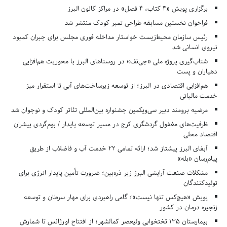
برگزاری پویش «۴ کتاب، ۴ فصل» در مراکز کانون البرز
فراخوان نخستین مسابقه طراحی تمبر کودک منتشر شد
رئیس سازمان محیط‌زیست خواستار مداخله فوری مجلس برای جبران کمبود
نیروی انسانی شد
شتاب‌گیری پروژه ملی «جی‌نف» در روستاهای البرز با محوریت هم‌افزایی
دهیاران و پست
هم‌افزایی اقتصادی در البرز؛ از توسعه زیرساخت‌های آبی تا استقرار میز
خدمت مالیاتی
مرضیه برومند دبیر سی‌ویکمین جشنواره بین‌المللی تئاتر کودک و نوجوان شد
ظرفیت‌های مغفول گردشگری کرج در مسیر توسعه پایدار / بوم‌گردی پیشران
اقتصاد محلی
آبفای البرز پیشتاز شد؛ ارائه تمامی ۲۲ خدمت آب و فاضلاب از طریق
پیام‌رسان «بله»
مشکلات صنعت آرایشی البرز زیر ذره‌بین؛ ضرورت تأمین پایدار انرژی برای
تولیدکنندگان
پویش «هیچ‌کس تنها نیست»؛ گامی راهبردی برای مهار سرطان و توسعه
زنجیره درمان در کشور
بیمارستان ۱۳۵ تختخوابی ولیعصر کمالشهر؛ از افتتاح اورژانس تا شمارش