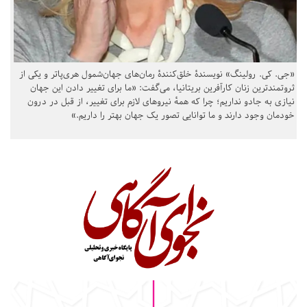
«جی. کی. رولینگ» نویسندهٔ خلق‌کنندهٔ رمان‌های جهان‌شمول هری‌پاتر و یکی از
ثروتمندترین زنان کارآفرین بریتانیا، می‌گفت: «ما برای تغییر دادن این جهان
نیازی به جادو نداریم؛ چرا که همهٔ نیروهای لازم برای تغییر، از قبل در درون
خودمان وجود دارند و ما توانایی تصور یک جهان بهتر را داریم.»