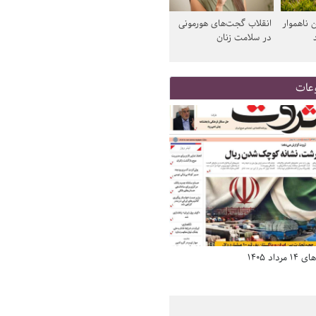
 ناهموار
انقلاب گجت‌های هورمونی
در سلامت زنان
عات
د 1405
صفحه اول روزنامه‌های 14 مرداد 1405