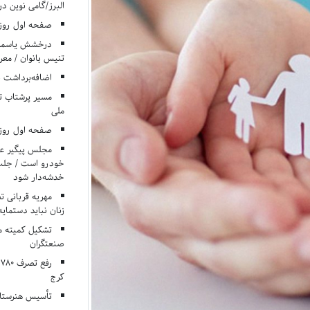
البرز/گامی نوین در
صفحه اول روزنامه‌های 
درخشش یاسمن ی
تنیس بانوان / معرف
اضافه‌برداشت 
مسیر پرشتاب ت
ملی
صفحه اول روزنامه‌های 
مجلس پیگیر عدم
خودرو است / جلب ا
خدشه‌دار شود
مهریه قربانی 
زنان نباید دستمایه
تشکیل کمیته م
صنعتگران
کرج
تأسیس هنرستان