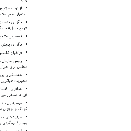
رسید
از توسعه زنجیر
استقرار نظام صلا
برگزاری نشست‌
«روح خیال» تا «گ
تخصیص ۲۰ میلیارد تومان برای درمان بیماران هموفیلی
برگزاری پویش «۴ کتاب، ۴ فصل» در مراکز کانون ا
فراخوان نخستی
رئیس سازمان م
مجلس برای جبران 
شتاب‌گیری پروژ
محوریت هم‌افزایی 
هم‌افزایی اقتص
آبی تا استقرار میز
مرضیه برومند د
کودک و نوجوان ش
ظرفیت‌های مغ
پایدار / بوم‌گردی 