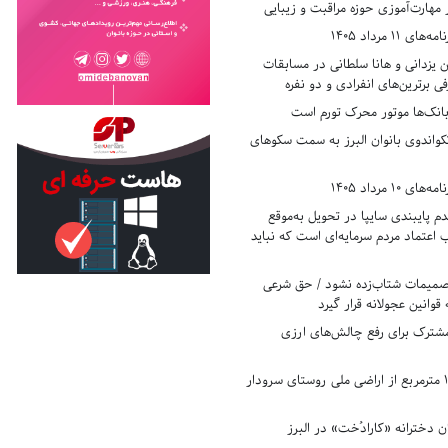
 مهارت‌آموزی حوزه مراقبت و زیبایی
11 مرداد 1405
زدانی و هانا سلطانی در مسابقات
ی برترین‌های انفرادی و دو نفره
بانک‌ها موتور محرک تورم است
کواندوی بانوان البرز به سمت سکوهای
10 مرداد 1405
 پایبندی سایپا در تحویل به‌موقع
عتماد مردم سرمایه‌ای است که نباید
تصمیمات شتاب‌زده نشود / حق شرعی
 قوانین عجولانه قرار گیرد
شترک برای رفع چالش‌های ارزی
رفع تصرف ۱۷۸۰ مترمربع از اراضی ملی روستای سرودار
 دخترانه «کارادُخت» در البرز