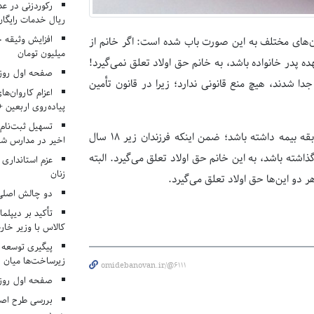
ریال خدمات رایگان در ۶۶ اردوی جها
‌های مختلف به این صورت باب شده است: اگر خانم از
میلیون تومان
پدر خانواده باشد، به خانم حق اولاد تعلق نمی‌گیرد!
صفحه اول روزنامه‌های 
دا شدند، هیچ منع قانونی ندارد؛ زیرا در قانون تأمین
اعزام کاروان‌ها
پیاده‌روی اربعین 
تسهیل ثبت‌نام
برای دریافت حق اولاد کافی‌است که بانوان ۷۲۰ روز به صورت اجباری سابقه بیمه داشته باشد؛ ضمن اینکه فرزندان زیر ۱۸ سال
اخیر در مدارس شا
اشته باشد، به این خانم حق اولاد تعلق می‌گیرد. البته
عزم استانداری
زنان
 دو این‌ها حق اولاد تعلق می‌گیرد.
دو چالش اصلی 
تأکید بر دیپلما
کالاس با وزیر خارج
پیگیری توسعه 
زیرساخت‌ها میان ا
omidebanovan.ir/@6111
صفحه اول روزنامه‌های 
بررسی طرح اصلا