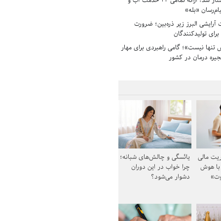
آبفای البرز پیشتاز شد؛ ارائه تمامی ۲۲ خدمت آب و
ام‌رسان «بله»
رایشی البرز زیر ذره‌بین؛ ضرورت
 برای تولیدکنندگان
تنها نیست»؛ گامی راهبردی برای مهار
جیره درمان در کشور
یت مالی
یائسگی و چالش‌های شبانه؛
 با هوش
چرا خواب در این دوران
وت»
دشوار می‌شود؟