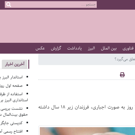
 فناوری
بین الملل
البرز
یادداشت
گزارش
عکس
علق می‌گیرد؟
آخرین اخبار
استاندار البرز 
صفحه اول روزنامه‌های 
استفاده از ظر
استانداری البرز ب
برای دریافت حق اولاد کافی‌است که بانوان با داشتن سابقه بیمه 720 روز به صورت اجباری، فرزندان زیر 18 سال داشته
نشست بررسی م
حقوق بیت‌المال در
کدپستی جایگزی
افتتاح رسمی آم