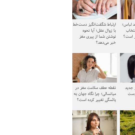
د لباس؛
ارتباط شگفت‌انگیز دست‌خط
نتخاب
با زوال عقل؛ آیا نحوه
ز است؟
نوشتن شما از پیری مغز
خبر می‌دهد؟
ز جدید
نقطه عطف سلامت مغز در
وست
میانسالی؛ چرا نگاه جهان به
یائسگی تغییر کرده است؟