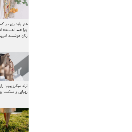
هنر پایداری در کم
چرا «مد آهسته» ا
زنان هوشمند امرو
ترند میکروبیوم؛ را
زیبایی و سلامت پ