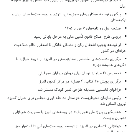
تأکید بر دیپلماسی و تعویق درگیری‌ها در رایزنی کایا کالاس با وزیر خارجه
ایران
پیگیری توسعه همکاری‌های حمل‌ونقل، انرژی و زیرساخت‌ها میان ایران و
ترکمنستان
صفحه اول روزنامه‌های 7 مرداد 1405
بررسی طرح اصلاح قانون تأمین مالی به مراحل پایانی رسید
از توسعه زنجیره اشتغال زنان و مشاغل خانگی تا استقرار نظام صلاحیت
حرفه‌ای در کشور
برگزاری نشست‌های تخصصی صنایع‌دستی در البرز؛ از «روح خیال» تا
«گل‌های همیشه بهار»
تخصیص ۲۰ میلیارد تومان برای درمان بیماران هموفیلی
برگزاری پویش «۴ کتاب، ۴ فصل» در مراکز کانون البرز
فراخوان نخستین مسابقه طراحی تمبر کودک منتشر شد
رئیس سازمان محیط‌زیست خواستار مداخله فوری مجلس برای جبران کمبود
نیروی انسانی شد
شتاب‌گیری پروژه ملی «جی‌نف» در روستاهای البرز با محوریت هم‌افزایی
دهیاران و پست
هم‌افزایی اقتصادی در البرز؛ از توسعه زیرساخت‌های آبی تا استقرار میز