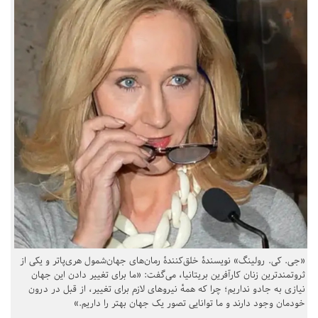
«جی. کی. رولینگ» نویسندهٔ خلق‌کنندهٔ رمان‌های جهان‌شمول هری‌پاتر و یکی از
ثروتمندترین زنان کارآفرین بریتانیا، می‌گفت: «ما برای تغییر دادن این جهان
نیازی به جادو نداریم؛ چرا که همهٔ نیروهای لازم برای تغییر، از قبل در درون
خودمان وجود دارند و ما توانایی تصور یک جهان بهتر را داریم.»