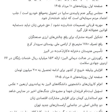
صفحه اول روزنامه‌های 10 مرداد 1405
مجلس پیگیر عدم پایبندی سایپا در تحویل به‌موقع خودرو است / جلب
اعتماد مردم سرمایه‌ای است که نباید خدشه‌دار شود
مهریه قربانی تصمیمات شتاب‌زده نشود / حق شرعی زنان نباید دستمایه
قوانین عجولانه قرار گیرد
تشکیل کمیته مشترک برای رفع چالش‌های ارزی صنعتگران
رفع تصرف ۱۷۸۰ مترمربع از اراضی ملی روستای سرودار کرج
تأسیس هنرستان دخترانه «کارادُخت» در البرز
رکوردزنی در عدالت درمانی البرز؛ ارائه ۱۵۳ میلیارد ریال خدمات رایگان در ۶۶
اردوی جهادی سلامت
افزایش وثیقه خروج از کشور برای ادامه تحصیل به ۲۰۰ میلیون تومان
صفحه اول روزنامه‌های 8 مرداد 1405
اعزام کاروان‌های دانشجویی دانشگاه‌های البرز به پیاده‌روی اربعین + عکس
تسهیل ثبت‌نام فرزندان شهدا و مجروحان جنگ‌های اخیر در مدارس شاهد
عزم استانداری کرمان برای افزایش مشارکت اقتصادی زنان
دو چالش اصلی در جانمایی آرامستان‌های جدید تهران