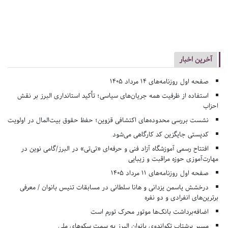
آخرین اخبار
صفحه اول روزنامه‌های 14 مرداد 1405
استفاده از ظرفیت همه جریان‌های سیاسی؛ تأکید استانداری البرز بر نقش
احزاب
نشست بررسی محدوده‌های اکتشافی قزوین؛ حفظ حقوق بیت‌المال در اولویت
کدپستی جایگزین کد کارگاهی می‌شود
افتتاح رسمی آموزشگاه آزاد فنی و حرفه‌ای «تی‌تی» در البرز/گامی نوین در
مهارت‌آموزی حوزه مراقبت و زیبایی
صفحه اول روزنامه‌های 11 مرداد 1405
درخشش یاسمن یزدانی و هانا سلطانی در مسابقات تنیس بانوان / معرفی
برترین‌های انفرادی و دو نفره
اضافه‌برداشت بانک‌ها موتور محرک تورم است
مسیر پرشتاب تکواندوی بانوان البرز به سمت سکوهای ملی