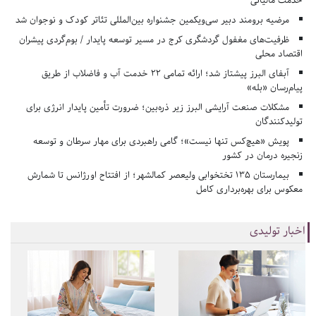
خدمت مالیاتی
مرضیه برومند دبیر سی‌ویکمین جشنواره بین‌المللی تئاتر کودک و نوجوان شد
ظرفیت‌های مغفول گردشگری کرج در مسیر توسعه پایدار / بوم‌گردی پیشران
اقتصاد محلی
آبفای البرز پیشتاز شد؛ ارائه تمامی ۲۲ خدمت آب و فاضلاب از طریق
پیام‌رسان «بله»
مشکلات صنعت آرایشی البرز زیر ذره‌بین؛ ضرورت تأمین پایدار انرژی برای
تولیدکنندگان
پویش «هیچ‌کس تنها نیست»؛ گامی راهبردی برای مهار سرطان و توسعه
زنجیره درمان در کشور
بیمارستان ۱۳۵ تختخوابی ولیعصر کمالشهر؛ از افتتاح اورژانس تا شمارش
معکوس برای بهره‌برداری کامل
اخبار تولیدی