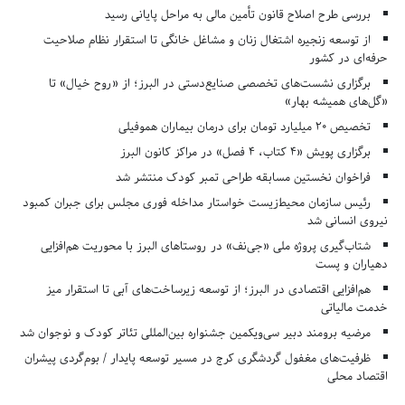
بررسی طرح اصلاح قانون تأمین مالی به مراحل پایانی رسید
از توسعه زنجیره اشتغال زنان و مشاغل خانگی تا استقرار نظام صلاحیت
حرفه‌ای در کشور
برگزاری نشست‌های تخصصی صنایع‌دستی در البرز؛ از «روح خیال» تا
«گل‌های همیشه بهار»
تخصیص ۲۰ میلیارد تومان برای درمان بیماران هموفیلی
برگزاری پویش «۴ کتاب، ۴ فصل» در مراکز کانون البرز
فراخوان نخستین مسابقه طراحی تمبر کودک منتشر شد
رئیس سازمان محیط‌زیست خواستار مداخله فوری مجلس برای جبران کمبود
نیروی انسانی شد
شتاب‌گیری پروژه ملی «جی‌نف» در روستاهای البرز با محوریت هم‌افزایی
دهیاران و پست
هم‌افزایی اقتصادی در البرز؛ از توسعه زیرساخت‌های آبی تا استقرار میز
خدمت مالیاتی
مرضیه برومند دبیر سی‌ویکمین جشنواره بین‌المللی تئاتر کودک و نوجوان شد
ظرفیت‌های مغفول گردشگری کرج در مسیر توسعه پایدار / بوم‌گردی پیشران
اقتصاد محلی