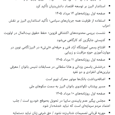
استاندار البرز بر توسعه اقتصاد دانش‌بنیان تأکید کرد
صفحه اول روزنامه‌های 14 مرداد 1405
استفاده از ظرفیت همه جریان‌های سیاسی؛ تأکید استانداری البرز بر نقش
احزاب
نشست بررسی محدوده‌های اکتشافی قزوین؛ حفظ حقوق بیت‌المال در اولویت
کدپستی جایگزین کد کارگاهی می‌شود
افتتاح رسمی آموزشگاه آزاد فنی و حرفه‌ای «تی‌تی» در البرز/گامی نوین در
مهارت‌آموزی حوزه مراقبت و زیبایی
صفحه اول روزنامه‌های 11 مرداد 1405
درخشش یاسمن یزدانی و هانا سلطانی در مسابقات تنیس بانوان / معرفی
برترین‌های انفرادی و دو نفره
اضافه‌برداشت بانک‌ها موتور محرک تورم است
مسیر پرشتاب تکواندوی بانوان البرز به سمت سکوهای ملی
صفحه اول روزنامه‌های 10 مرداد 1405
مجلس پیگیر عدم پایبندی سایپا در تحویل به‌موقع خودرو است / جلب
اعتماد مردم سرمایه‌ای است که نباید خدشه‌دار شود
مهریه قربانی تصمیمات شتاب‌زده نشود / حق شرعی زنان نباید دستمایه