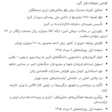
قوانین عجولانه قرار گیرد
تشکیل کمیته مشترک برای رفع چالش‌های ارزی صنعتگران
رفع تصرف ۱۷۸۰ مترمربع از اراضی ملی روستای سرودار کرج
تأسیس هنرستان دخترانه «کارادُخت» در البرز
رکوردزنی در عدالت درمانی البرز؛ ارائه ۱۵۳ میلیارد ریال خدمات رایگان در ۶۶
اردوی جهادی سلامت
افزایش وثیقه خروج از کشور برای ادامه تحصیل به ۲۰۰ میلیون تومان
صفحه اول روزنامه‌های 8 مرداد 1405
اعزام کاروان‌های دانشجویی دانشگاه‌های البرز به پیاده‌روی اربعین + عکس
تسهیل ثبت‌نام فرزندان شهدا و مجروحان جنگ‌های اخیر در مدارس شاهد
عزم استانداری کرمان برای افزایش مشارکت اقتصادی زنان
دو چالش اصلی در جانمایی آرامستان‌های جدید تهران
تأکید بر دیپلماسی و تعویق درگیری‌ها در رایزنی کایا کالاس با وزیر خارجه
ایران
پیگیری توسعه همکاری‌های حمل‌ونقل، انرژی و زیرساخت‌ها میان ایران و
ترکمنستان
صفحه اول روزنامه‌های 7 مرداد 1405