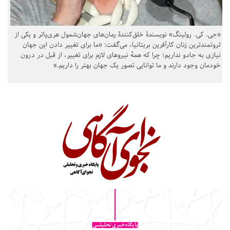
«جی. کی. رولینگ» نویسندهٔ خلق‌کنندهٔ رمان‌های جهان‌شمول هری‌پاتر و یکی از
ثروتمندترین زنان کارآفرین بریتانیا، می‌گفت: «ما برای تغییر دادن این جهان
نیازی به جادو نداریم؛ چرا که همهٔ نیروهای لازم برای تغییر، از قبل در درون
خودمان وجود دارند و ما توانایی تصور یک جهان بهتر را داریم.»