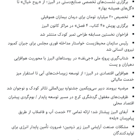
برگزاری نشست‌های تخصصی صنایع‌دستی در البرز؛ از «روح خیال» تا
«گل‌های همیشه بهار»
تخصیص ۲۰ میلیارد تومان برای درمان بیماران هموفیلی
برگزاری پویش «۴ کتاب، ۴ فصل» در مراکز کانون البرز
فراخوان نخستین مسابقه طراحی تمبر کودک منتشر شد
رئیس سازمان محیط‌زیست خواستار مداخله فوری مجلس برای جبران کمبود
نیروی انسانی شد
شتاب‌گیری پروژه ملی «جی‌نف» در روستاهای البرز با محوریت هم‌افزایی
دهیاران و پست
هم‌افزایی اقتصادی در البرز؛ از توسعه زیرساخت‌های آبی تا استقرار میز
خدمت مالیاتی
مرضیه برومند دبیر سی‌ویکمین جشنواره بین‌المللی تئاتر کودک و نوجوان شد
ظرفیت‌های مغفول گردشگری کرج در مسیر توسعه پایدار / بوم‌گردی پیشران
اقتصاد محلی
آبفای البرز پیشتاز شد؛ ارائه تمامی ۲۲ خدمت آب و فاضلاب از طریق
پیام‌رسان «بله»
مشکلات صنعت آرایشی البرز زیر ذره‌بین؛ ضرورت تأمین پایدار انرژی برای
تولیدکنندگان