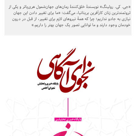
«جی. کی. رولینگ» نویسندهٔ خلق‌کنندهٔ رمان‌های جهان‌شمول هری‌پاتر و یکی از
ثروتمندترین زنان کارآفرین بریتانیا، می‌گفت: «ما برای تغییر دادن این جهان
نیازی به جادو نداریم؛ چرا که همهٔ نیروهای لازم برای تغییر، از قبل در درون
خودمان وجود دارند و ما توانایی تصور یک جهان بهتر را داریم.»