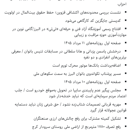
احزاب
نشست بررسی محدوده‌های اکتشافی قزوین؛ حفظ حقوق بیت‌المال در اولویت
کدپستی جایگزین کد کارگاهی می‌شود
افتتاح رسمی آموزشگاه آزاد فنی و حرفه‌ای «تی‌تی» در البرز/گامی نوین در
مهارت‌آموزی حوزه مراقبت و زیبایی
صفحه اول روزنامه‌های 11 مرداد 1405
درخشش یاسمن یزدانی و هانا سلطانی در مسابقات تنیس بانوان / معرفی
برترین‌های انفرادی و دو نفره
اضافه‌برداشت بانک‌ها موتور محرک تورم است
مسیر پرشتاب تکواندوی بانوان البرز به سمت سکوهای ملی
صفحه اول روزنامه‌های 10 مرداد 1405
مجلس پیگیر عدم پایبندی سایپا در تحویل به‌موقع خودرو است / جلب
اعتماد مردم سرمایه‌ای است که نباید خدشه‌دار شود
مهریه قربانی تصمیمات شتاب‌زده نشود / حق شرعی زنان نباید دستمایه
قوانین عجولانه قرار گیرد
تشکیل کمیته مشترک برای رفع چالش‌های ارزی صنعتگران
رفع تصرف ۱۷۸۰ مترمربع از اراضی ملی روستای سرودار کرج