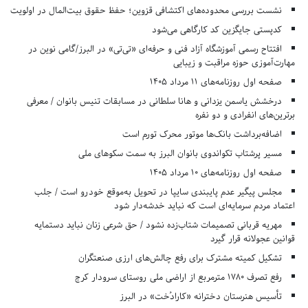
نشست بررسی محدوده‌های اکتشافی قزوین؛ حفظ حقوق بیت‌المال در اولویت
کدپستی جایگزین کد کارگاهی می‌شود
افتتاح رسمی آموزشگاه آزاد فنی و حرفه‌ای «تی‌تی» در البرز/گامی نوین در
مهارت‌آموزی حوزه مراقبت و زیبایی
صفحه اول روزنامه‌های 11 مرداد 1405
درخشش یاسمن یزدانی و هانا سلطانی در مسابقات تنیس بانوان / معرفی
برترین‌های انفرادی و دو نفره
اضافه‌برداشت بانک‌ها موتور محرک تورم است
مسیر پرشتاب تکواندوی بانوان البرز به سمت سکوهای ملی
صفحه اول روزنامه‌های 10 مرداد 1405
مجلس پیگیر عدم پایبندی سایپا در تحویل به‌موقع خودرو است / جلب
اعتماد مردم سرمایه‌ای است که نباید خدشه‌دار شود
مهریه قربانی تصمیمات شتاب‌زده نشود / حق شرعی زنان نباید دستمایه
قوانین عجولانه قرار گیرد
تشکیل کمیته مشترک برای رفع چالش‌های ارزی صنعتگران
رفع تصرف ۱۷۸۰ مترمربع از اراضی ملی روستای سرودار کرج
تأسیس هنرستان دخترانه «کارادُخت» در البرز