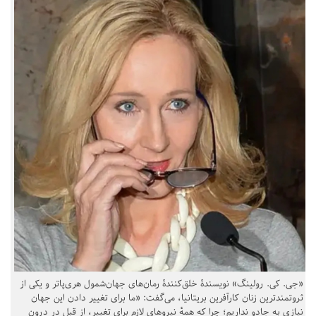
«جی. کی. رولینگ» نویسندهٔ خلق‌کنندهٔ رمان‌های جهان‌شمول هری‌پاتر و یکی از
ثروتمندترین زنان کارآفرین بریتانیا، می‌گفت: «ما برای تغییر دادن این جهان
نیازی به جادو نداریم؛ چرا که همهٔ نیروهای لازم برای تغییر، از قبل در درون