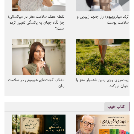
ترند میکروبیوم؛ راز جدید زیبایی و
نقطه عطف سلامت مغز در میانسالی؛
سلامت پوست
چرا نگاه جهان به یائسگی تغییر کرده
است؟
پیاده‌روی روی زمین ناهموار مغز را
انقلاب گجت‌های هورمونی در سلامت
جوان می‌کند
زنان
کتاب خوب