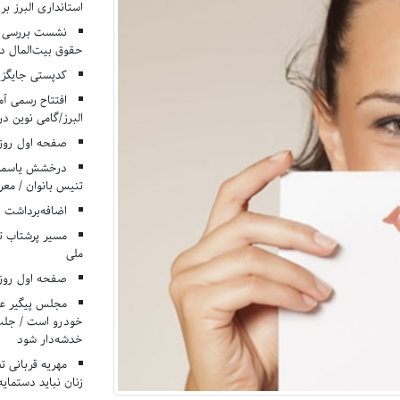
استانداری البرز ب
نشست بررسی م
حقوق بیت‌المال در
کدپستی جایگزی
افتتاح رسمی آم
البرز/گامی نوین در
صفحه اول روزنامه‌های 
درخشش یاسمن ی
تنیس بانوان / معرف
اضافه‌برداشت 
مسیر پرشتاب ت
ملی
صفحه اول روزنامه‌های 
مجلس پیگیر عدم
خودرو است / جلب ا
خدشه‌دار شود
مهریه قربانی 
زنان نباید دستمایه