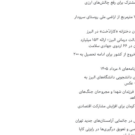
شترک برای رفع چالش‌های ارزی
رفع تصرف ۱۷۸۰ مترمربع از اراضی ملی روستای سرودار
 دخترانه «کارادُخت» در البرز
رکوردزنی در عدالت درمانی البرز؛ ارائه ۱۵۳ میلیارد
دی سلامت
افزایش وثیقه خروج از کشور برای ادامه تحصیل به ۲۰۰
8 مرداد 1405
ی دانشجویی دانشگاه‌های البرز به
+ عکس
 فرزندان شهدا و مجروحان جنگ‌های
هد
 کرمان برای افزایش مشارکت اقتصادی
در جانمایی آرامستان‌های جدید تهران
سی و تعویق درگیری‌ها در رایزنی کایا