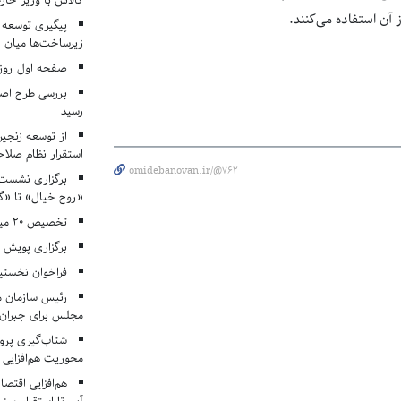
کالاس با وزیر خارج
 آن استفاده می‌کنند.
پیگیری توسعه 
زیرساخت‌ها میان ا
صفحه اول روزنامه‌های 
بررسی طرح اصلا
رسید
از توسعه زنجیر
استقرار نظام صلا
omidebanovan.ir/@762
برگزاری نشست‌
«روح خیال» تا «گ
تخصیص ۲۰ میلیارد تومان برای درمان بیماران هموفیلی
برگزاری پویش «۴ کتاب، ۴ فصل» در مراکز کانون ا
فراخوان نخستی
رئیس سازمان م
مجلس برای جبران 
شتاب‌گیری پروژ
محوریت هم‌افزایی 
هم‌افزایی اقتص