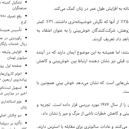
تشکیل کمیته م
صنعتگران
 به افزایش طول عمر در زنان کمک می‌کند.
محققان دانشگاه هاروارد دریافتند که در میان گروهی از ۷۰،۰۰۰ پرستار زن، ۲۵٪ از آنها که نگرش خوشبینانه‌تری داشتند، ۳۱٪ کمتر
کرج
تأسیس هنرستان
ژوهش، شرکت‌کنندگان خوش‌بینی را به عنوان اعتقاد به
اهد داد تعریف کردند.
ریال خدمات رایگان در ۶۶ اردوی جها
ند، اما همیشه به این موضوع ایمان دارند که در آینده
میلیون تومان
قبلی نیز نشان دهنده ارتباط بین‌ خوش‌بینی و کاهش
صفحه اول روزنامه‌های 
اعزام کاروان‌ها
پیاده‌روی اربعین 
وهش‌هایی است که نشان می‌دهد خوش بینی همچنین با
تسهیل ثبت‌نام
ست.
اخیر در مدارس شا
عزم استانداری
این یافته‌ها نتیجه انجام یک پژوهش بر روی پرستاران بوده که پرستاران زن را از سال ۱۹۷۶ مورد بررسی قرار داده است. تجزیه و
زنان
نی و کاهش خطرات ناشی از مرگ و میر را نشان داد.
دو چالش اصلی 
تأکید بر دیپلما
کنند و عادات سالم‌تری برای مقابله با استرس دارند.