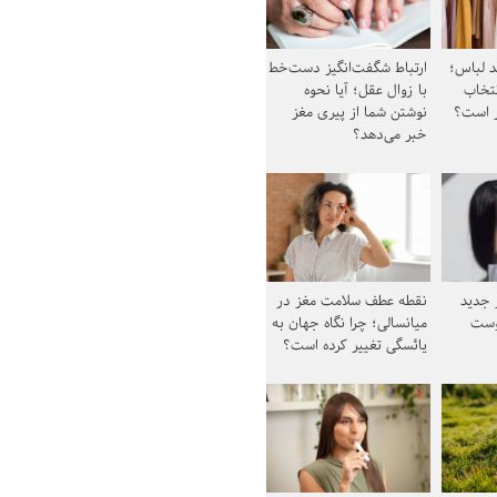
د لباس؛
ارتباط شگفت‌انگیز دست‌خط
نتخاب
با زوال عقل؛ آیا نحوه
ز است؟
نوشتن شما از پیری مغز
خبر می‌دهد؟
ز جدید
نقطه عطف سلامت مغز در
وست
میانسالی؛ چرا نگاه جهان به
یائسگی تغییر کرده است؟