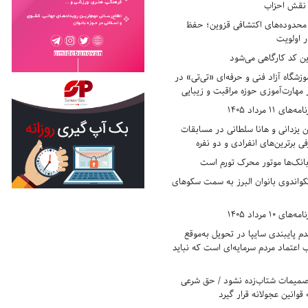
ر نقش احزاب
حدوده‌های اکتشافی قزوین؛ حفظ
 اولویت
ن کد کارگاهی می‌شود
وزشگاه آزاد فنی و حرفه‌ای «تی‌تی» در
 مهارت‌آموزی حوزه مراقبت و زیبایی
11 مرداد 1405
زدانی و هانا سلطانی در مسابقات
ی برترین‌های انفرادی و دو نفره
بانک‌ها موتور محرک تورم است
کواندوی بانوان البرز به سمت سکوهای
10 مرداد 1405
 پایبندی سایپا در تحویل به‌موقع
عتماد مردم سرمایه‌ای است که نباید
تصمیمات شتاب‌زده نشود / حق شرعی
 قوانین عجولانه قرار گیرد