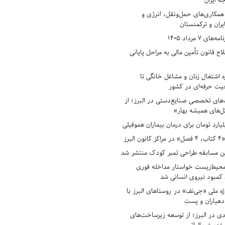
ه ایران
همکاری‌های حمل‌ونقل، انرژی و
یران و ترکمنستان
7 مرداد 1405
ح قانون تأمین مالی به مراحل پایانی
ه اشتغال زنان و مشاغل خانگی تا
حیت حرفه‌ای در کشور
های تخصصی صنایع‌دستی در البرز؛ از
ل‌های همیشه بهار»
لبرز
ن مسابقه طراحی تمبر کودک منتشر شد
حیط‌زیست خواستار مداخله فوری
کمبود نیروی انسانی شد
ه ملی «جی‌نف» در روستاهای البرز با
دهیاران و پست
ادی در البرز؛ از توسعه زیرساخت‌های