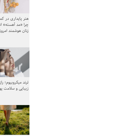
هنر پایداری در کم
چرا «مد آهسته» ا
زنان هوشمند امرو
ترند میکروبیوم؛ را
زیبایی و سلامت پ