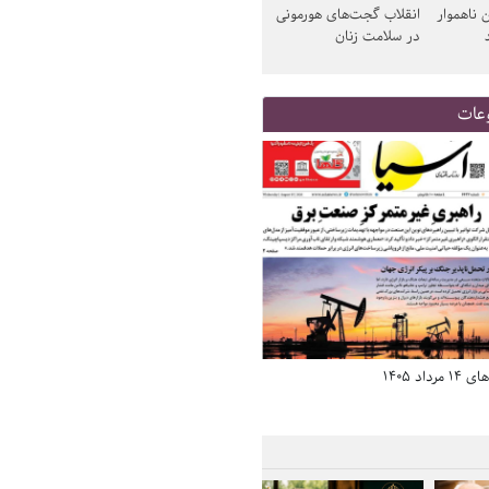
 ناهموار
انقلاب گجت‌های هورمونی
در سلامت زنان
عات
د 1405
صفحه اول روزنامه‌های 14 مرداد 1405