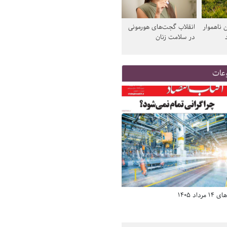
 ناهموار
انقلاب گجت‌های هورمونی
در سلامت زنان
عات
د 1405
صفحه اول روزنامه‌های 14 مرداد 1405