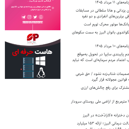
11 مرداد 1405
زدانی و هانا سلطانی در مسابقات
ی برترین‌های انفرادی و دو نفره
بانک‌ها موتور محرک تورم است
کواندوی بانوان البرز به سمت سکوهای
10 مرداد 1405
 پایبندی سایپا در تحویل به‌موقع
عتماد مردم سرمایه‌ای است که نباید
تصمیمات شتاب‌زده نشود / حق شرعی
 قوانین عجولانه قرار گیرد
شترک برای رفع چالش‌های ارزی
رفع تصرف ۱۷۸۰ مترمربع از اراضی ملی روستای سرودار
 دخترانه «کارادُخت» در البرز
رکوردزنی در عدالت درمانی البرز؛ ارائه ۱۵۳ میلیارد