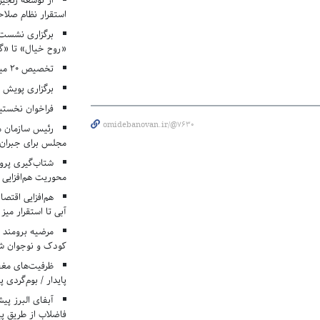
از توسعه زنجیر
استقرار نظام صلا
برگزاری نشست‌
«روح خیال» تا «گ
تخصیص ۲۰ میلیارد تومان برای درمان بیماران هموفیلی
برگزاری پویش «۴ کتاب، ۴ فصل» در مراکز کانون ا
فراخوان نخستی
omidebanovan.ir/@7630
رئیس سازمان م
مجلس برای جبران 
شتاب‌گیری پروژ
محوریت هم‌افزایی 
هم‌افزایی اقتص
آبی تا استقرار میز
مرضیه برومند د
کودک و نوجوان ش
ظرفیت‌های مغ
پایدار / بوم‌گردی 
فاضلاب از طریق پی