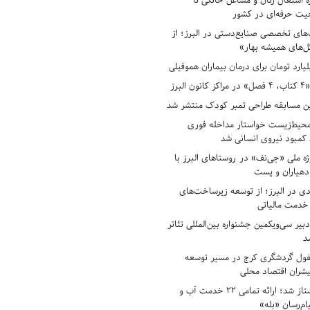
ه اشتغال زنان و مشاغل خانگی تا
حیت حرفه‌ای در کشور
های تخصصی صنایع‌دستی در البرز؛ از
ل‌های همیشه بهار»
لبرز
ن مسابقه طراحی تمبر کودک منتشر شد
حیط‌زیست خواستار مداخله فوری
کمبود نیروی انسانی شد
ه ملی «جی‌نف» در روستاهای البرز با
دهیاران و پست
ادی در البرز؛ از توسعه زیرساخت‌های
 خدمت مالیاتی
بیر سی‌ویکمین جشنواره بین‌المللی تئاتر
د
فول گردشگری کرج در مسیر توسعه
پیشران اقتصاد محلی
آبفای البرز پیشتاز شد؛ ارائه تمامی ۲۲ خدمت آب و
ام‌رسان «بله»