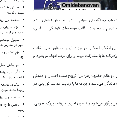
ریال خدمات رایگان در ۶۶ اردوی جها
میلیون تومان
صفحه اول روزنامه‌های 
نواده دستگاه‌های اجرایی استان به عنوان اعضای ستاد
اعزام کاروان‌ها
و عموم مردم و در قالب موضوعات فرهنگی، سیاسی،
پیاده‌روی اربعین 
تسهیل ثبت‌نام
اخیر در مدارس شا
وزی انقلاب اسلامی در جهت تبیین دستاوردهای انقلاب
عزم استانداری
ژه‌برنامه‌ها با مشارکت مردم و برای مردم انجام می‌شود و
زنان
دو چالش اصلی 
تأکید بر دیپلما
انوی دو عالم حضرت زهرا(س) ترویج سنت احسان و همدلی
کالاس با وزیر خارج
ماندگار می‌باشد و برنامه‌ها با رعایت عدالت توزیعی در
پیگیری توسعه 
زیرساخت‌ها میان ا
صفحه اول روزنامه‌های 
شایان ذکر است هفته گرامیداشت مقام زن و خانواده دوم لغایت هشتم بهمن برگزار می‌شود و تاکنون اجرای ۷ برنامه بزرگ عمومی،
بررسی طرح اصلا
رسید