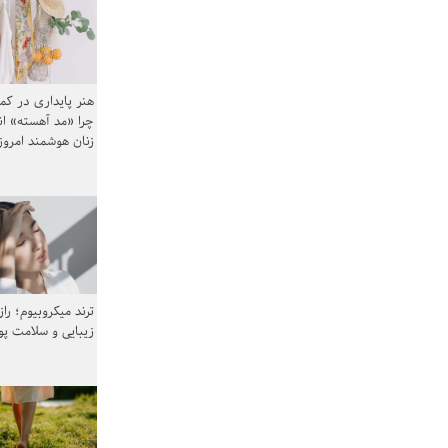
هنر پایداری در کم
چرا «مد آهسته» ا
زنان هوشمند امرو
ترند میکروبیوم؛ را
زیبایی و سلامت پ