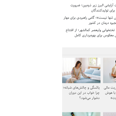
رایشی البرز زیر ذره‌بین؛ ضرورت
 برای تولیدکنندگان
تنها نیست»؛ گامی راهبردی برای مهار
جیره درمان در کشور
بیمارستان ۱۳۵ تختخوابی ولیعصر کمالشهر؛ از افتتاح
معکوس برای بهره‌برداری کامل
یت مالی
یائسگی و چالش‌های شبانه؛
 با هوش
چرا خواب در این دوران
وت»
دشوار می‌شود؟