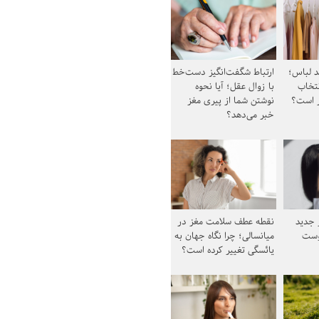
د لباس؛
ارتباط شگفت‌انگیز دست‌خط
نتخاب
با زوال عقل؛ آیا نحوه
ز است؟
نوشتن شما از پیری مغز
خبر می‌دهد؟
ز جدید
نقطه عطف سلامت مغز در
وست
میانسالی؛ چرا نگاه جهان به
یائسگی تغییر کرده است؟