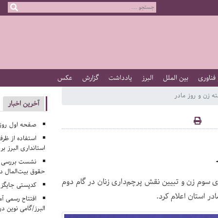
 فناوری
بین الملل
البرز
یادداشت
گزارش
عکس
ه زن و روز مادر
آخرین اخبار
صفحه اول روزنامه‌های 
استفاده از ظر
استانداری البرز ب
نشست بررسی م
حقوق بیت‌المال در
گوی سوم زن و تبیین نقش پرچم‌داری زنان در گام دوم
کدپستی جایگزی
در استان اعلام کرد.
افتتاح رسمی آم
البرز/گامی نوین در