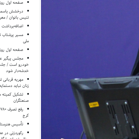
صفحه اول روزنامه‌های 
درخشش یاسمن ی
تنیس بانوان / معرف
اضافه‌برداشت 
مسیر پرشتاب ت
ملی
صفحه اول روزنامه‌های 
مجلس پیگیر عدم
خودرو است / جلب ا
خدشه‌دار شود
مهریه قربانی 
زنان نباید دستمایه
تشکیل کمیته م
صنعتگران
کرج
تأسیس هنرستان