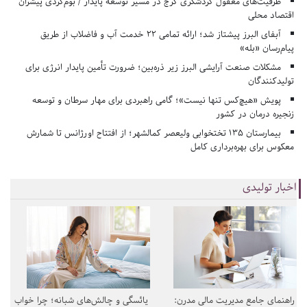
ظرفیت‌های مغفول گردشگری کرج در مسیر توسعه پایدار / بوم‌گردی پیشران
اقتصاد محلی
آبفای البرز پیشتاز شد؛ ارائه تمامی ۲۲ خدمت آب و فاضلاب از طریق
پیام‌رسان «بله»
مشکلات صنعت آرایشی البرز زیر ذره‌بین؛ ضرورت تأمین پایدار انرژی برای
تولیدکنندگان
پویش «هیچ‌کس تنها نیست»؛ گامی راهبردی برای مهار سرطان و توسعه
زنجیره درمان در کشور
بیمارستان ۱۳۵ تختخوابی ولیعصر کمالشهر؛ از افتتاح اورژانس تا شمارش
معکوس برای بهره‌برداری کامل
اخبار تولیدی
راهنمای جامع مدیریت مالی مدرن:
یائسگی و چالش‌های شبانه؛ چرا خواب