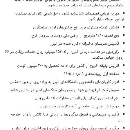
اعتماد مردم سرمایه‌ای است که نباید خدشه‌دار شود
مهریه قربانی تصمیمات شتاب‌زده نشود / حق شرعی زنان نباید دستمایه
قوانین عجولانه قرار گیرد
تشکیل کمیته مشترک برای رفع چالش‌های ارزی صنعتگران
رفع تصرف ۱۷۸۰ مترمربع از اراضی ملی روستای سرودار کرج
تأسیس هنرستان دخترانه «کارادُخت» در البرز
رکوردزنی در عدالت درمانی البرز؛ ارائه ۱۵۳ میلیارد ریال خدمات رایگان در ۶۶
اردوی جهادی سلامت
افزایش وثیقه خروج از کشور برای ادامه تحصیل به ۲۰۰ میلیون تومان
صفحه اول روزنامه‌های 8 مرداد 1405
اعزام کاروان‌های دانشجویی دانشگاه‌های البرز به پیاده‌روی اربعین + عکس
تسهیل ثبت‌نام فرزندان شهدا و مجروحان جنگ‌های اخیر در مدارس شاهد
عزم استانداری کرمان برای افزایش مشارکت اقتصادی زنان
دو چالش اصلی در جانمایی آرامستان‌های جدید تهران
تأکید بر دیپلماسی و تعویق درگیری‌ها در رایزنی کایا کالاس با وزیر خارجه
ایران
پیگیری توسعه همکاری‌های حمل‌ونقل، انرژی و زیرساخت‌ها میان ایران و