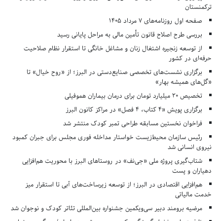
ترکمنستان
صفحه اول روزنامه‌های 7 مرداد 1405
بررسی طرح اصلاح قانون تأمین مالی به مراحل پایانی رسید
از توسعه زنجیره اشتغال زنان و مشاغل خانگی تا استقرار نظام صلاحیت
حرفه‌ای در کشور
برگزاری نشست‌های تخصصی صنایع‌دستی در البرز؛ از «روح خیال» تا
«گل‌های همیشه بهار»
تخصیص ۲۰ میلیارد تومان برای درمان بیماران هموفیلی
برگزاری پویش «۴ کتاب، ۴ فصل» در مراکز کانون البرز
فراخوان نخستین مسابقه طراحی تمبر کودک منتشر شد
رئیس سازمان محیط‌زیست خواستار مداخله فوری مجلس برای جبران کمبود
نیروی انسانی شد
شتاب‌گیری پروژه ملی «جی‌نف» در روستاهای البرز با محوریت هم‌افزایی
دهیاران و پست
هم‌افزایی اقتصادی در البرز؛ از توسعه زیرساخت‌های آبی تا استقرار میز
خدمت مالیاتی
مرضیه برومند دبیر سی‌ویکمین جشنواره بین‌المللی تئاتر کودک و نوجوان شد