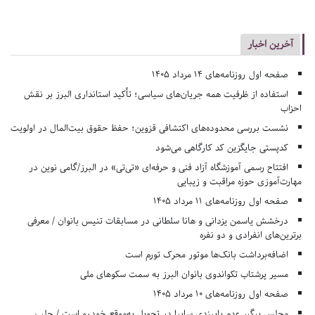
آخرین اخبار
صفحه اول روزنامه‌های 14 مرداد 1405
استفاده از ظرفیت همه جریان‌های سیاسی؛ تأکید استانداری البرز بر نقش
احزاب
نشست بررسی محدوده‌های اکتشافی قزوین؛ حفظ حقوق بیت‌المال در اولویت
کدپستی جایگزین کد کارگاهی می‌شود
افتتاح رسمی آموزشگاه آزاد فنی و حرفه‌ای «تی‌تی» در البرز/گامی نوین در
مهارت‌آموزی حوزه مراقبت و زیبایی
صفحه اول روزنامه‌های 11 مرداد 1405
درخشش یاسمن یزدانی و هانا سلطانی در مسابقات تنیس بانوان / معرفی
برترین‌های انفرادی و دو نفره
اضافه‌برداشت بانک‌ها موتور محرک تورم است
مسیر پرشتاب تکواندوی بانوان البرز به سمت سکوهای ملی
صفحه اول روزنامه‌های 10 مرداد 1405
مجلس پیگیر عدم پایبندی سایپا در تحویل به‌موقع خودرو است / جلب