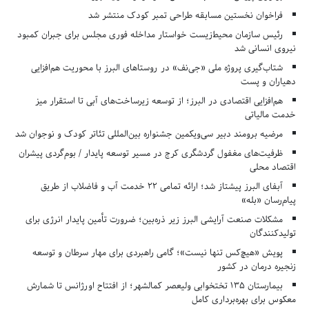
فراخوان نخستین مسابقه طراحی تمبر کودک منتشر شد
رئیس سازمان محیط‌زیست خواستار مداخله فوری مجلس برای جبران کمبود
نیروی انسانی شد
شتاب‌گیری پروژه ملی «جی‌نف» در روستاهای البرز با محوریت هم‌افزایی
دهیاران و پست
هم‌افزایی اقتصادی در البرز؛ از توسعه زیرساخت‌های آبی تا استقرار میز
خدمت مالیاتی
مرضیه برومند دبیر سی‌ویکمین جشنواره بین‌المللی تئاتر کودک و نوجوان شد
ظرفیت‌های مغفول گردشگری کرج در مسیر توسعه پایدار / بوم‌گردی پیشران
اقتصاد محلی
آبفای البرز پیشتاز شد؛ ارائه تمامی ۲۲ خدمت آب و فاضلاب از طریق
پیام‌رسان «بله»
مشکلات صنعت آرایشی البرز زیر ذره‌بین؛ ضرورت تأمین پایدار انرژی برای
تولیدکنندگان
پویش «هیچ‌کس تنها نیست»؛ گامی راهبردی برای مهار سرطان و توسعه
زنجیره درمان در کشور
بیمارستان ۱۳۵ تختخوابی ولیعصر کمالشهر؛ از افتتاح اورژانس تا شمارش
معکوس برای بهره‌برداری کامل