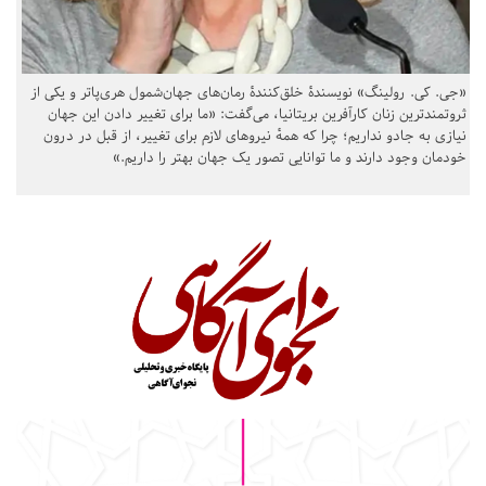
«جی. کی. رولینگ» نویسندهٔ خلق‌کنندهٔ رمان‌های جهان‌شمول هری‌پاتر و یکی از
ثروتمندترین زنان کارآفرین بریتانیا، می‌گفت: «ما برای تغییر دادن این جهان
نیازی به جادو نداریم؛ چرا که همهٔ نیروهای لازم برای تغییر، از قبل در درون
خودمان وجود دارند و ما توانایی تصور یک جهان بهتر را داریم.»