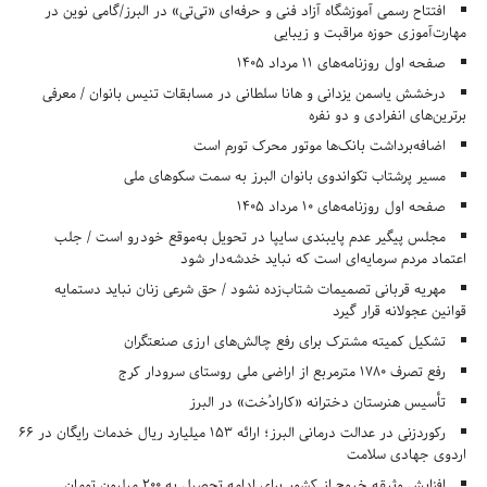
افتتاح رسمی آموزشگاه آزاد فنی و حرفه‌ای «تی‌تی» در البرز/گامی نوین در
مهارت‌آموزی حوزه مراقبت و زیبایی
صفحه اول روزنامه‌های 11 مرداد 1405
درخشش یاسمن یزدانی و هانا سلطانی در مسابقات تنیس بانوان / معرفی
برترین‌های انفرادی و دو نفره
اضافه‌برداشت بانک‌ها موتور محرک تورم است
مسیر پرشتاب تکواندوی بانوان البرز به سمت سکوهای ملی
صفحه اول روزنامه‌های 10 مرداد 1405
مجلس پیگیر عدم پایبندی سایپا در تحویل به‌موقع خودرو است / جلب
اعتماد مردم سرمایه‌ای است که نباید خدشه‌دار شود
مهریه قربانی تصمیمات شتاب‌زده نشود / حق شرعی زنان نباید دستمایه
قوانین عجولانه قرار گیرد
تشکیل کمیته مشترک برای رفع چالش‌های ارزی صنعتگران
رفع تصرف ۱۷۸۰ مترمربع از اراضی ملی روستای سرودار کرج
تأسیس هنرستان دخترانه «کارادُخت» در البرز
رکوردزنی در عدالت درمانی البرز؛ ارائه ۱۵۳ میلیارد ریال خدمات رایگان در ۶۶
اردوی جهادی سلامت
افزایش وثیقه خروج از کشور برای ادامه تحصیل به ۲۰۰ میلیون تومان