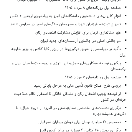
صفحه اول روزنامه‌های 8 مرداد 1405
اعزام کاروان‌های دانشجویی دانشگاه‌های البرز به پیاده‌روی اربعین + عکس
تسهیل ثبت‌نام فرزندان شهدا و مجروحان جنگ‌های اخیر در مدارس شاهد
عزم استانداری کرمان برای افزایش مشارکت اقتصادی زنان
دو چالش اصلی در جانمایی آرامستان‌های جدید تهران
تأکید بر دیپلماسی و تعویق درگیری‌ها در رایزنی کایا کالاس با وزیر خارجه
ایران
پیگیری توسعه همکاری‌های حمل‌ونقل، انرژی و زیرساخت‌ها میان ایران و
ترکمنستان
صفحه اول روزنامه‌های 7 مرداد 1405
بررسی طرح اصلاح قانون تأمین مالی به مراحل پایانی رسید
از توسعه زنجیره اشتغال زنان و مشاغل خانگی تا استقرار نظام صلاحیت
حرفه‌ای در کشور
برگزاری نشست‌های تخصصی صنایع‌دستی در البرز؛ از «روح خیال» تا
«گل‌های همیشه بهار»
تخصیص ۲۰ میلیارد تومان برای درمان بیماران هموفیلی
برگزاری پویش «۴ کتاب، ۴ فصل» در مراکز کانون البرز